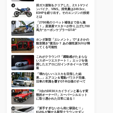
排ガス規制をクリアした、2ストVツイ
ンバイク、VINS。排気量は249.5cc、
83HPを絞り出す。そのエンジンの技術
とは
「2700発のリベット補強まで自ら施
工！」居酒屋マスターが作り上げた700
馬力“カーボンケブラーGT-R”
ホンダ新型「エレメント」で“まさかの
観音開き”復活か？ あの個性派SUVが帰
ってくる可能性
これがクラウン!?「躍動感がたまらな
いスポーツエステート！」エッジを強
調したエアロに22インチホイールで武
装
「壊れないハコスカを目指した結
果…」エアコン＆電動パワステ完備、
旧車の常識を覆すGT-R仕様のすべて
「3台のDR30スカイラインと暮らす変
態的オーナー!?」スーパーシルエット
に取り憑かれた日常に迫る！
「派手すぎないから街に馴染む！」
KUHLが魅せる新型クラウンセダン