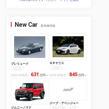
New Car
新車種情報
ＧＲヤリス
プレリュード
トヨタ
ホンダ
631
845
2026.08発売
万円
～
2026.08発売
万円
～
ジープ・アベンジャー
ジムニーノマド
クライスラー・ジープ