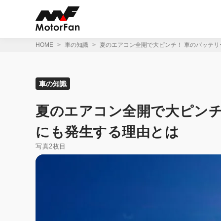
コ
ン
テ
ン
ツ
HOME
車の知識
夏のエアコン全開で大ピンチ！ 車のバッテ
へ
ス
キ
ッ
車の知識
プ
夏のエアコン全開で大ピンチ
にも発生する理由とは
写真2枚目