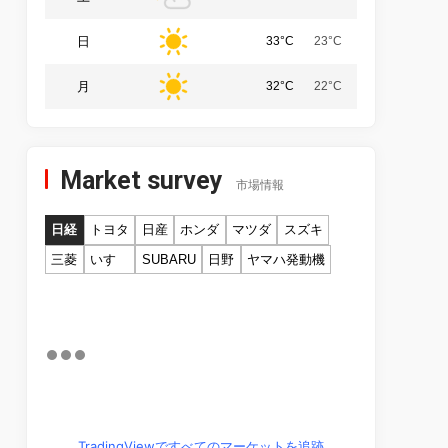
日
33°C
23°C
月
32°C
22°C
Market survey
市場情報
日経
トヨタ
日産
ホンダ
マツダ
スズキ
三菱
いすゞ
SUBARU
日野
ヤマハ発動機
TradingViewですべてのマーケットを追跡