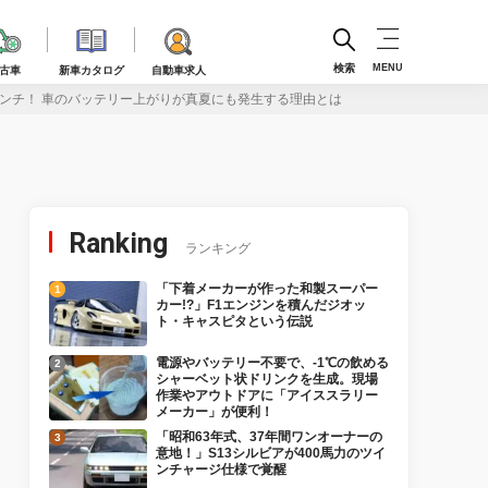
検索
MENU
古車
新車カタログ
自動車求人
ンチ！ 車のバッテリー上がりが真夏にも発生する理由とは
Ranking
ランキング
「下着メーカーが作った和製スーパー
カー!?」F1エンジンを積んだジオッ
ト・キャスピタという伝説
電源やバッテリー不要で、-1℃の飲める
シャーベット状ドリンクを生成。現場
作業やアウトドアに「アイススラリー
メーカー」が便利！
「昭和63年式、37年間ワンオーナーの
意地！」S13シルビアが400馬力のツイ
ンチャージ仕様で覚醒