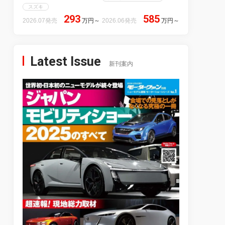
スズキ
293
585
2026.07発売
万円
～
2026.06発売
万円
～
Latest Issue
新刊案内