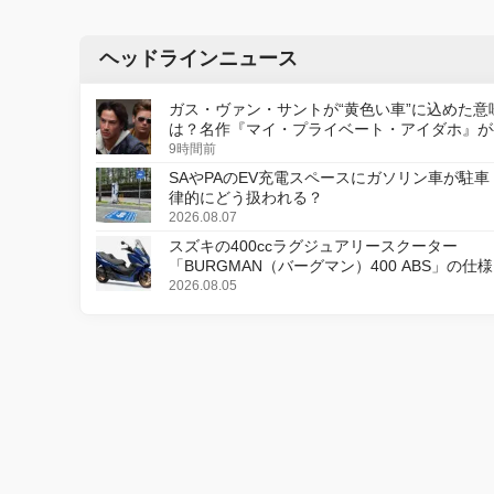
ヘッドラインニュース
ガス・ヴァン・サントが“黄色い車”に込めた意
は？名作『マイ・プライベート・アイダホ』が
デジタルリマスター版で復活
9時間前
SAやPAのEV充電スペースにガソリン車が駐車
律的にどう扱われる？
2026.08.07
スズキの400ccラグジュアリースクーター
「BURGMAN（バーグマン）400 ABS」の仕
更し、8月18日に発売
2026.08.05