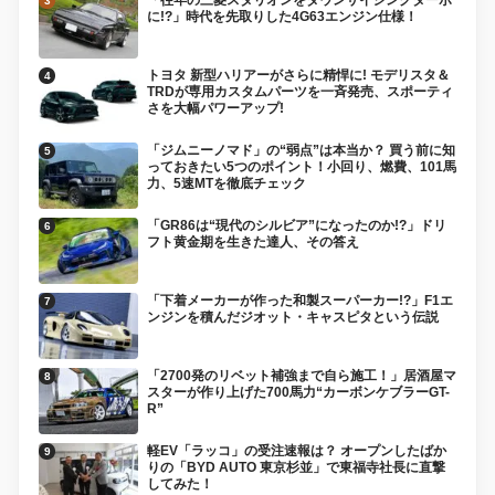
に!?」時代を先取りした4G63エンジン仕様！
トヨタ 新型ハリアーがさらに精悍に! モデリスタ＆
TRDが専用カスタムパーツを一斉発売、スポーティ
さを大幅パワーアップ!
「ジムニーノマド」の“弱点”は本当か？ 買う前に知
っておきたい5つのポイント！小回り、燃費、101馬
力、5速MTを徹底チェック
「GR86は“現代のシルビア”になったのか!?」ドリ
フト黄金期を生きた達人、その答え
「下着メーカーが作った和製スーパーカー!?」F1エ
ンジンを積んだジオット・キャスピタという伝説
「2700発のリベット補強まで自ら施工！」居酒屋マ
スターが作り上げた700馬力“カーボンケブラーGT-
R”
軽EV「ラッコ」の受注速報は？ オープンしたばか
りの「BYD AUTO 東京杉並」で東福寺社長に直撃
してみた！