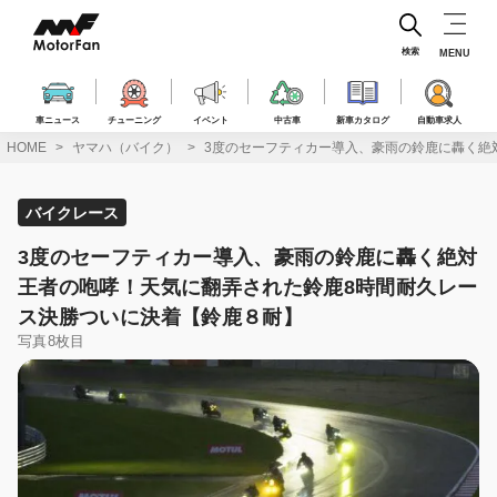
コ
ン
テ
検索
MENU
ン
ツ
へ
車ニュース
チューニング
イベント
中古車
新車カタログ
自動車求人
ス
HOME
ヤマハ（バイク）
3度のセーフティカー導入、豪雨の鈴鹿に轟く絶
キ
ッ
プ
バイクレース
3度のセーフティカー導入、豪雨の鈴鹿に轟く絶対
王者の咆哮！天気に翻弄された鈴鹿8時間耐久レー
ス決勝ついに決着【鈴鹿８耐】
写真8枚目