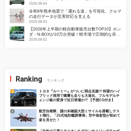
2026.08.04
令和8年熊本地震で「通れる道」を可視化、クルマ
の走行データが災害対応を支える
2026.08.03
【2026年上半期の軽自動車販売台数TOP10】ホン
ダ・N-BOXが10万台突破！軽市場で圧倒的な存在
感
2026.08.02
Ranking
ランキング
トヨタ『ルーミー』がついに弱点克服!? 待望のハイ
ブリッド採用で燃費も走りも大進化、フルモデルチ
ェンジ級の変身で近日登場か!? 【予想CG付き】
航空自衛隊、謎の未確認大型ミサイルを搭載しテス
ト飛行。「25式地対艦誘導弾」空中発射型が初めて
姿を見せた！
「往年の三菱スタリオンをダウンサイジングターボ