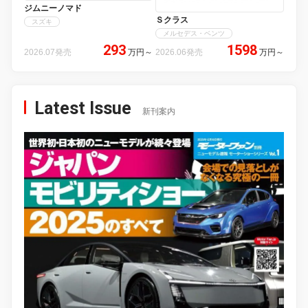
ジムニーノマド
Ｓクラス
スズキ
メルセデス・ベンツ
293
1598
2026.07発売
万円
～
2026.06発売
万円
～
Latest Issue
新刊案内