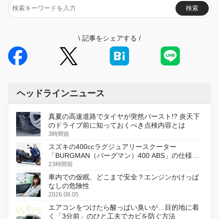
検索
\
記事をシェアする
/
ヘッドラインニュース
真夏の高速道路でタイヤが突然バースト!? 炎天下
のドライブ前に知っておくべき点検内容とは
3時間前
スズキの400ccラグジュアリースクーター
「BURGMAN（バーグマン）400 ABS」の仕様を
変更し、8月18日に発売
23時間前
車内での仮眠、どこまで安全？エンジンかけっぱ
なしの危険性
2026.08.05
エアコンをつけたら酸っぱい臭いが…目的地に着
く「3分前」のひと工夫でカビを防ぐ方法