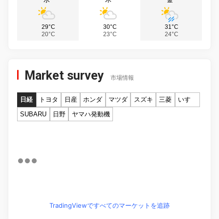
29°C
30°C
31°C
20°C
23°C
24°C
Market survey
市場情報
日経
トヨタ
日産
ホンダ
マツダ
スズキ
三菱
いすゞ
SUBARU
日野
ヤマハ発動機
TradingViewですべてのマーケットを追跡