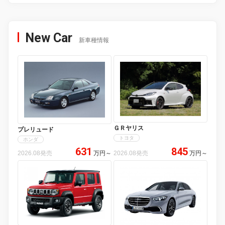
New Car
新車種情報
ＧＲヤリス
プレリュード
トヨタ
ホンダ
631
845
2026.08発売
万円
～
2026.08発売
万円
～