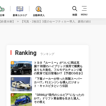
検索
MENU
古車
新車カタログ
自動車求人
【鈴鹿８耐】
【写真・2枚目】3度のセーフティカー導入、豪雨の鈴鹿に轟く絶
Ranking
ランキング
トヨタ『ルーミー』がついに弱点克
服!? 待望のハイブリッド採用で燃費も
走りも大進化、フルモデルチェンジ級
の変身で近日登場か!? 【予想CG付き】
「下着メーカーが作った和製スーパー
カー!?」F1エンジンを積んだジオッ
ト・キャスピタという伝説
「GR86は“現代のシルビア”になったの
か!?」ドリフト黄金期を生きた達人、
その答え