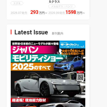
Ｓクラス
スズキ
メルセデス・ベンツ
293
1598
2026.07発売
万円
～
2026.06発売
万円
～
Latest Issue
新刊案内