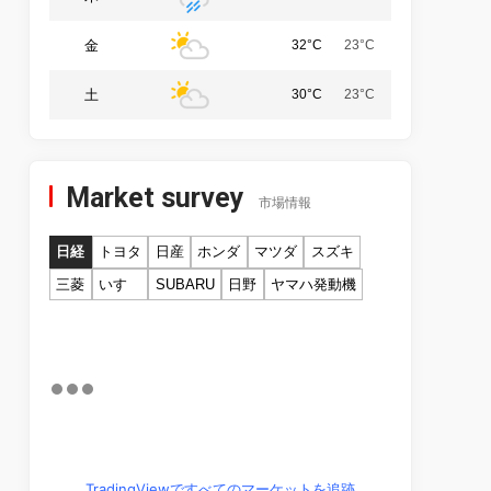
金
32°C
23°C
土
30°C
23°C
Market survey
市場情報
日経
トヨタ
日産
ホンダ
マツダ
スズキ
三菱
いすゞ
SUBARU
日野
ヤマハ発動機
TradingViewですべてのマーケットを追跡