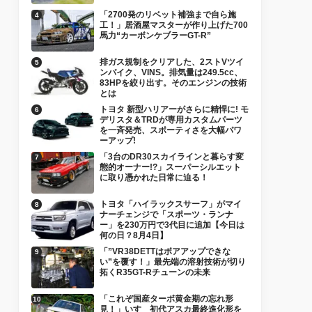
「2700発のリベット補強まで自ら施
工！」居酒屋マスターが作り上げた700
馬力“カーボンケブラーGT-R”
排ガス規制をクリアした、2ストVツイ
ンバイク、VINS。排気量は249.5cc、
83HPを絞り出す。そのエンジンの技術
とは
トヨタ 新型ハリアーがさらに精悍に! モ
デリスタ＆TRDが専用カスタムパーツ
を一斉発売、スポーティさを大幅パワ
ーアップ!
「3台のDR30スカイラインと暮らす変
態的オーナー!?」スーパーシルエット
に取り憑かれた日常に迫る！
トヨタ「ハイラックスサーフ」がマイ
ナーチェンジで「スポーツ・ランナ
ー」を230万円で3代目に追加【今日は
何の日？8月4日】
「”VR38DETTはボアアップできな
い”を覆す！」最先端の溶射技術が切り
拓くR35GT-Rチューンの未来
「これぞ国産ターボ黄金期の忘れ形
見！」いすゞ初代アスカ最終進化形を