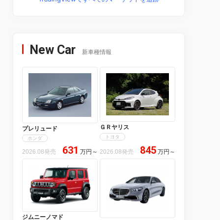
New Car
新車種情報
ＧＲヤリス
プレリュード
トヨタ
ホンダ
631
845
2026.08発売
万円
～
2026.08発売
万円
～
ジムニーノマド