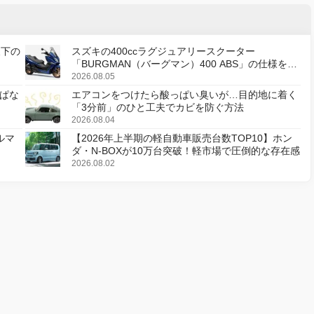
天下の
スズキの400ccラグジュアリースクーター
「BURGMAN（バーグマン）400 ABS」の仕様を変
更し、8月18日に発売
2026.08.05
ぱな
エアコンをつけたら酸っぱい臭いが…目的地に着く
「3分前」のひと工夫でカビを防ぐ方法
2026.08.04
ルマ
【2026年上半期の軽自動車販売台数TOP10】ホン
ダ・N-BOXが10万台突破！軽市場で圧倒的な存在感
2026.08.02