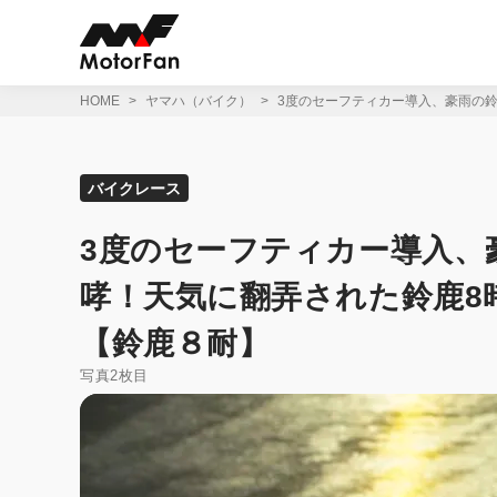
コ
ン
テ
ン
ツ
HOME
ヤマハ（バイク）
3度のセーフティカー導入、豪雨の
へ
ス
キ
ッ
バイクレース
プ
3度のセーフティカー導入、
哮！天気に翻弄された鈴鹿8
【鈴鹿８耐】
写真2枚目