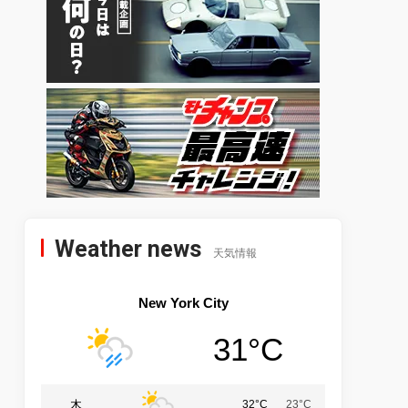
Weather news
天気情報
New York City
31°C
木
32°C
23°C