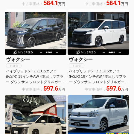
584.1
584.1
ディスプレイオーディオPlus・
p(HIGH)・LEDヘッドランプ・
中古車価格：
万円
中古車価格：
万円
CD/DVD・快適P・BSM・TTM・ド
10.5DAプラス・PVM・ETC2.0・
ライビングサポートP・3眼LED
TV・CD・DVD・BSM・TTM
ヴォクシー
ヴォクシー
トヨタ
トヨタ
ハイブリッドSーZ ZEUSエアロ
ハイブリッドSーZ ZEUSエアロ
(F/S/R) 19インチAW 4本出しマフラ
(F/S/R) 19インチAW 4本出しマフラ
ー ダウンサス フロントグリルガーニ
ー ダウンサス フロントグリルガーニ
597.6
597.6
ッシュ 10.5インチDAプラス 快適パ
ッシュ 10.5インチDAプラス 快適パ
中古車価格：
万円
中古車価格：
万円
ッケージ(HI) LEDヘッドランプ BSM
ッケージ(HI) LEDヘッドランプ BSM
パノラミックビュー
パノラミックビュー