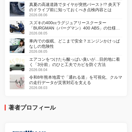
真夏の高速道路でタイヤが突然バースト!? 炎天下
のドライブ前に知っておくべき点検内容とは
2026.08.06
スズキの400ccラグジュアリースクーター
「BURGMAN（バーグマン）400 ABS」の仕様を
変更し、8月18日に発売
2026.08.05
車内での仮眠、どこまで安全？エンジンかけっぱ
なしの危険性
2026.08.05
エアコンをつけたら酸っぱい臭いが…目的地に着
く「3分前」のひと工夫でカビを防ぐ方法
2026.08.04
令和8年熊本地震で「通れる道」を可視化、クルマ
の走行データが災害対応を支える
2026.08.03
著者プロフィール