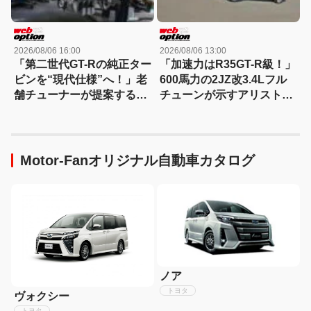
2026/08/06 16:00
2026/08/06 13:00
「第二世代GT-Rの純正ター
「加速力はR35GT-R級！」
ビンを“現代仕様”へ！」老
600馬力の2JZ改3.4Lフル
舗チューナーが提案する
チューンが示すアリストの
RB26DETT再生プランの全
新世界
貌
Motor-Fanオリジナル自動車カタログ
ノア
トヨタ
ヴォクシー
トヨタ