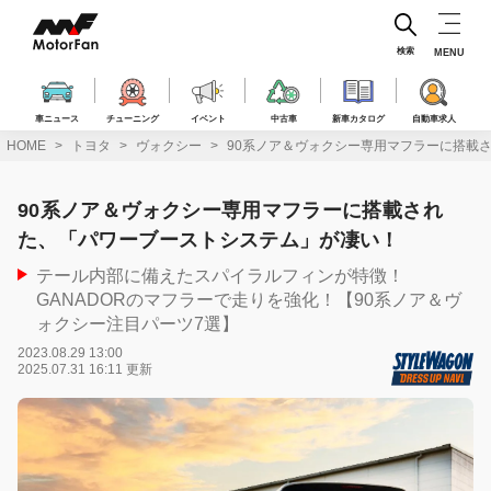
コ
ン
テ
検索
MENU
ン
ツ
へ
車ニュース
チューニング
イベント
中古車
新車カタログ
自動車求人
ス
HOME
トヨタ
ヴォクシー
90系ノア＆ヴォクシー専用マフラーに搭載
キ
ッ
プ
90系ノア＆ヴォクシー専用マフラーに搭載され
た、「パワーブーストシステム」が凄い！
テール内部に備えたスパイラルフィンが特徴！
GANADORのマフラーで走りを強化！【90系ノア＆ヴ
ォクシー注目パーツ7選】
2023.08.29 13:00
2025.07.31 16:11 更新