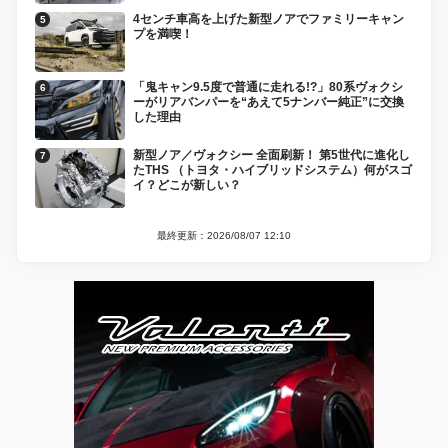
4センチ車高を上げた新型ノアでファミリーキャン
プを満喫！
「鬼キャン9.5度で普通に走れる!?」80系ヴォクシ
ーがリアバンパーを“あえて5ナンバー純正”に交換
した理由
新型ノア／ヴォクシー 全面刷新！ 第5世代に進化し
たTHS （トヨタ・ハイブリッドシステム）何がスゴ
イ？どこが新しい？
最終更新：2026/08/07 12:10