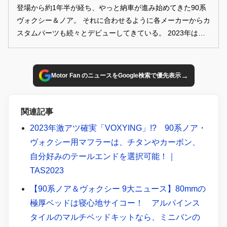
登場から約1年半が経ち、やっと納車が進み始めてきた90系
ヴォクシー＆ノア。 それに合わせるように各メーカーからカ
スタムパーツも続々とデビューしてきている。 2023年は、
新型ヴォクシー＆ノアにとって、まさにカスタム元年。 Mク
ラスミニバン人気を牽引する両車をいかにスタイルアップす
るか。 さまざまなメーカーのデモカーからカスタムのヒント
→
Motor Fan のニュースをGoogle検索で優先表示
を探してみてください！
関連記事
2023年激アツ確実「VOXYING」!? 90系ノア・
ヴォクシー用マフラーは、チタンやカーボン、
自分好みのテールエンドを選択可能！｜
TAS2023
【90系ノア＆ヴォクシー 9大ニュース】80mmの
極厚ベッドは寝心地サイコー！ アルパインス
タイルのマルチベッドキットなら、ミニバンの