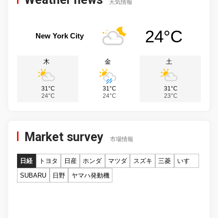
天気情報
24°C
New York City
木
金
土
31°C
31°C
31°C
24°C
24°C
23°C
Market survey
市場情報
日経
トヨタ
日産
ホンダ
マツダ
スズキ
三菱
いすゞ
SUBARU
日野
ヤマハ発動機