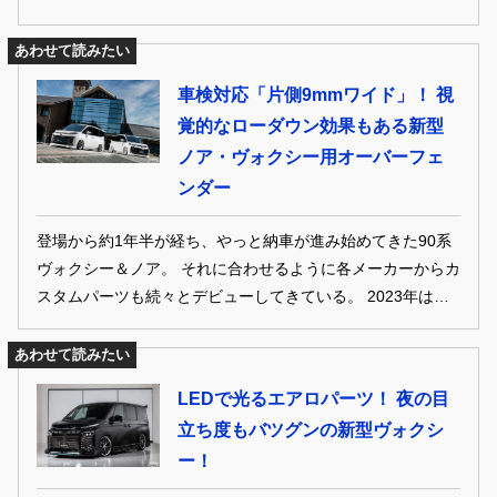
90系ノア＆ヴォクシーを中心に、ボディキットから専用アイ
テムなど、 気になる最旬トピックをお届け。愛車のカスタム
あわせて読みたい
の参考に、ぜひ！
車検対応「片側9mmワイド」！ 視
覚的なローダウン効果もある新型
ノア・ヴォクシー用オーバーフェ
ンダー
登場から約1年半が経ち、やっと納車が進み始めてきた90系
ヴォクシー＆ノア。 それに合わせるように各メーカーからカ
スタムパーツも続々とデビューしてきている。 2023年は、
新型ヴォクシー＆ノアにとって、まさにカスタム元年。 Mク
ラスミニバン人気を牽引する両車をいかにスタイルアップす
あわせて読みたい
るか。 さまざまなメーカーのデモカーからカスタムのヒント
LEDで光るエアロパーツ！ 夜の目
を探してみてください！
立ち度もバツグンの新型ヴォクシ
ー！