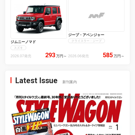
ジープ・アベンジャー
クライスラー・ジープ
ジムニーノマド
スズキ
293
585
2026.07発売
万円
～
2026.06発売
万円
～
Latest Issue
新刊案内