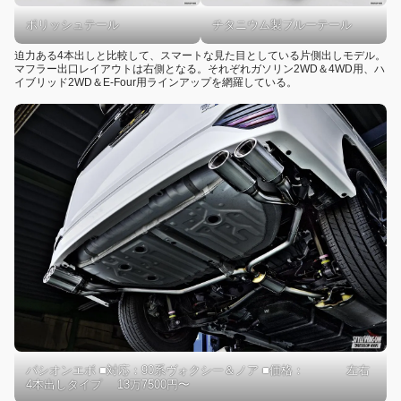
ポリッシュテール
チタニウム製ブルーテール
迫力ある4本出しと比較して、スマートな見た目としている片側出しモデル。
マフラー出口レイアウトは右側となる。それぞれガソリン2WD＆4WD用、ハ
イブリッド2WD＆E-Four用ラインアップを網羅している。
パシオンエボ ■対応：90系ヴォクシー＆ノア ■価格： 左右
4本出しタイプ 13万7500円〜