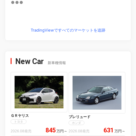
TradingViewですべてのマーケットを追跡
New Car
新車種情報
ＧＲヤリス
プレリュード
トヨタ
ホンダ
845
631
2026.08発売
万円
～
2026.08発売
万円
～