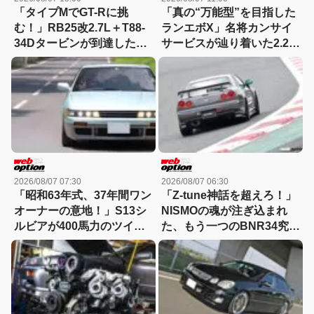
「タイプMでGT-Rに挑
「真の“万能型”を目指した
む！」RB25改2.7L＋T88-
ランエボX」名将カンサイ
34Dタービンが到達した
サービスが辿り着いた2.2L
300km/hの領域
仕様を紐解く
2026/08/07 07:30
2026/08/07 06:30
「昭和63年式、37年間ワン
「Z-tune神話を超えろ！」
オーナーの意地！」S13シ
NISMOの魂が注ぎ込まれ
ルビアが400馬力のツイン
た、もう一つのBNR34究極
チャージ仕様で覚醒
仕様に迫る