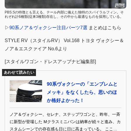
PBS.Sの特徴とも言える、テール内部に備えた独特のスパイラルフィン。そ
れぞれ計6種類(従来3種類)存在し、その中から最適なものを採用している。
▷
90系ノア＆ヴォクシー注目パーツ7選
まとめはこちら
STYLE RV（スタイルRV） Vol.168 トヨタ ヴォクシー＆
ノア＆エスクァイア No.6より
[スタイルワゴン・ドレスアップナビ編集部]
あわせて読みたい
90系ヴォクシーの「エンブレムと
メッキ」をなくしたら、思いのほ
か格好よかった！
ノア＆ヴォクシー、セレナ、ステップワゴンと、昨年、一斉
に新型が登場した Mクラスミニバンは納車が続々と進み、カ
スタムシーンでの存在感も日に日に高まっている。 ここでは