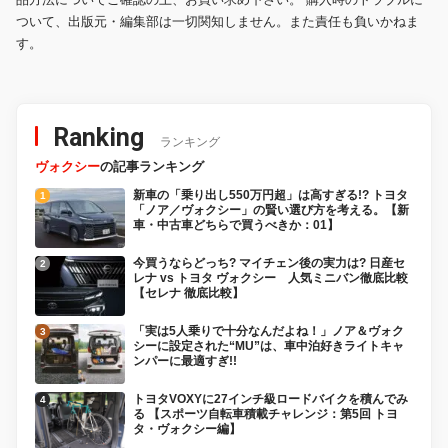
ついて、出版元・編集部は一切関知しません。また責任も負いかねま
す。
Ranking
ランキング
ヴォクシー
の記事ランキング
新車の「乗り出し550万円超」は高すぎる!? トヨタ
「ノア／ヴォクシー」の賢い選び方を考える。【新
車・中古車どちらで買うべきか：01】
今買うならどっち? マイチェン後の実力は? 日産セ
レナ vs トヨタ ヴォクシー 人気ミニバン徹底比較
【セレナ 徹底比較】
「実は5人乗りで十分なんだよね！」ノア＆ヴォク
シーに設定された“MU”は、車中泊好きライトキャ
ンパーに最適すぎ!!
トヨタVOXYに27インチ級ロードバイクを積んでみ
る 【スポーツ自転車積載チャレンジ：第5回 トヨ
タ・ヴォクシー編】