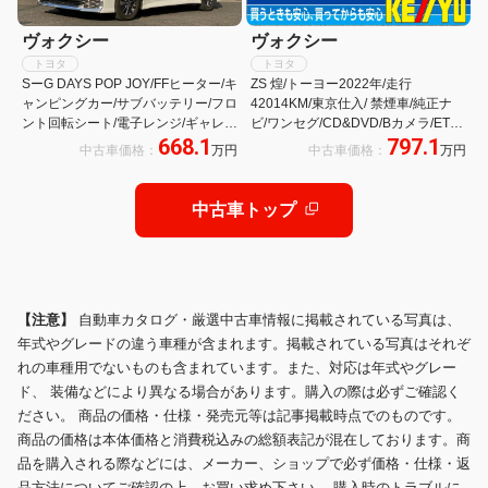
ヴォクシー
ヴォクシー
トヨタ
トヨタ
SーG DAYS POP JOY/FFヒーター/キ
ZS 煌/トーヨー2022年/走行
ャンピングカー/サブバッテリー/フロ
42014KM/東京仕入/ 禁煙車/純正ナ
ント回転シート/電子レンジ/ギャレ
ビ/ワンセグ/CD&DVD/Bカメラ/ETC/
668.1
797.1
ー/冷蔵庫/ポップアップルーフ/ナ
両側PSD/HID/フォグ/スマートキー
中古車価格：
万円
中古車価格：
万円
ビ/ETC/クルーズコントロール/キャ
&Pスタート/純正16AW/ミラーウィ
ンパー装備新品
ンカー/オートエアコン/マット&バイ
ザー//革巻きステア/
中古車トップ
【注意】
自動車カタログ・厳選中古車情報に掲載されている写真は、
年式やグレードの違う車種が含まれます。掲載されている写真はそれぞ
れの車種用でないものも含まれています。また、対応は年式やグレー
ド、 装備などにより異なる場合があります。購入の際は必ずご確認く
ださい。 商品の価格・仕様・発売元等は記事掲載時点でのものです。
商品の価格は本体価格と消費税込みの総額表記が混在しております。商
品を購入される際などには、メーカー、ショップで必ず価格・仕様・返
品方法についてご確認の上、お買い求め下さい。 購入時のトラブルに