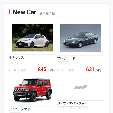
New Car
新車種情報
ＧＲヤリス
プレリュード
トヨタ
ホンダ
845
631
2026.08発売
万円
～
2026.08発売
万円
～
ジープ・アベンジャー
クライスラー・ジープ
ジムニーノマド