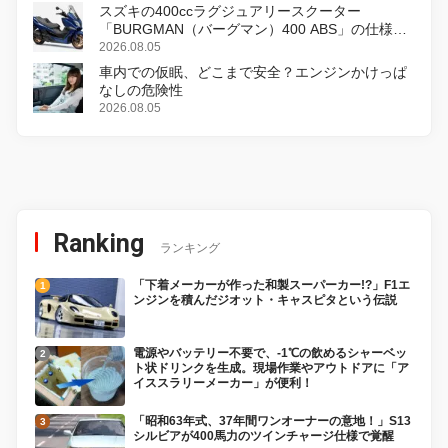
スズキの400ccラグジュアリースクーター
「BURGMAN（バーグマン）400 ABS」の仕様を
変更し、8月18日に発売
2026.08.05
車内での仮眠、どこまで安全？エンジンかけっぱ
なしの危険性
2026.08.05
Ranking
ランキング
「下着メーカーが作った和製スーパーカー!?」F1エ
ンジンを積んだジオット・キャスピタという伝説
電源やバッテリー不要で、-1℃の飲めるシャーベッ
ト状ドリンクを生成。現場作業やアウトドアに「ア
イススラリーメーカー」が便利！
「昭和63年式、37年間ワンオーナーの意地！」S13
シルビアが400馬力のツインチャージ仕様で覚醒