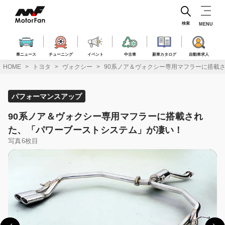
コ
ン
テ
検索
MENU
ン
ツ
へ
車ニュース
チューニング
イベント
中古車
新車カタログ
自動車求人
ス
HOME
トヨタ
ヴォクシー
90系ノア＆ヴォクシー専用マフラーに搭載
キ
ッ
プ
パフォーマンスアップ
90系ノア＆ヴォクシー専用マフラーに搭載され
た、「パワーブーストシステム」が凄い！
写真6枚目