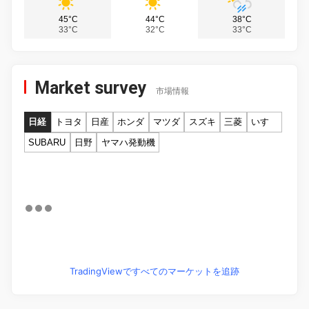
45°C
44°C
38°C
33°C
32°C
33°C
Market survey
市場情報
日経
トヨタ
日産
ホンダ
マツダ
スズキ
三菱
いすゞ
SUBARU
日野
ヤマハ発動機
TradingViewですべてのマーケットを追跡