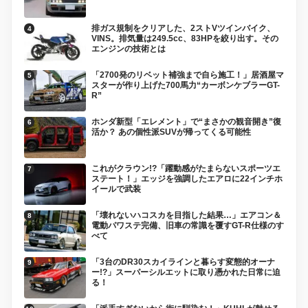
排ガス規制をクリアした、2ストVツインバイク、
VINS。排気量は249.5cc、83HPを絞り出す。その
エンジンの技術とは
「2700発のリベット補強まで自ら施工！」居酒屋マ
スターが作り上げた700馬力“カーボンケブラーGT-
R”
ホンダ新型「エレメント」で“まさかの観音開き”復
活か？ あの個性派SUVが帰ってくる可能性
これがクラウン!?「躍動感がたまらないスポーツエ
ステート！」エッジを強調したエアロに22インチホ
イールで武装
「壊れないハコスカを目指した結果…」エアコン＆
電動パワステ完備、旧車の常識を覆すGT-R仕様のす
べて
「3台のDR30スカイラインと暮らす変態的オーナ
ー!?」スーパーシルエットに取り憑かれた日常に迫
る！