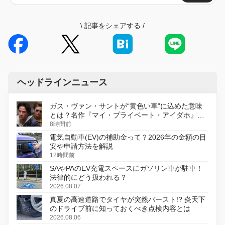
\
記事をシェアする
/
ヘッドラインニュース
ガス・ヴァン・サントが“黄色い車”に込めた意味
とは？名作『マイ・プライベート・アイダホ』が
初のデジタルリマスター版で復活
8時間前
電気自動車(EV)の補助金って？2026年の金額の目
安や申請方法を解説
12時間前
SAやPAのEV充電スペースにガソリン車が駐車！
法律的にどう扱われる？
2026.08.07
真夏の高速道路でタイヤが突然バースト!? 炎天下
のドライブ前に知っておくべき点検内容とは
2026.08.06