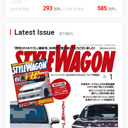
スズキ
293
585
2026.07発売
万円
～
2026.06発売
万円
～
Latest Issue
新刊案内