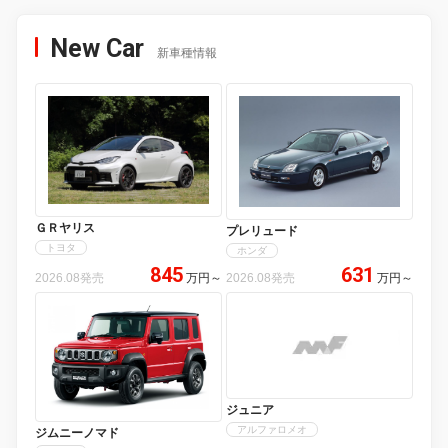
New Car
新車種情報
ＧＲヤリス
プレリュード
トヨタ
ホンダ
845
631
2026.08発売
万円
～
2026.08発売
万円
～
ジュニア
アルファロメオ
ジムニーノマド