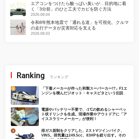
エアコンをつけたら酸っぱい臭いが…目的地に着
く「3分前」のひと工夫でカビを防ぐ方法
2026.08.04
令和8年熊本地震で「通れる道」を可視化、クルマ
の走行データが災害対応を支える
2026.08.03
Ranking
ランキング
「下着メーカーが作った和製スーパーカー!?」F1エ
ンジンを積んだジオット・キャスピタという伝説
電源やバッテリー不要で、-1℃の飲めるシャーベッ
ト状ドリンクを生成。現場作業やアウトドアに「ア
イススラリーメーカー」が便利！
排ガス規制をクリアした、2ストVツインバイク、
VINS。排気量は249.5cc、83HPを絞り出す。その