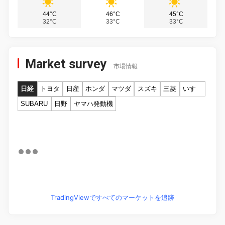
44°C
46°C
45°C
32°C
33°C
33°C
Market survey
市場情報
日経
トヨタ
日産
ホンダ
マツダ
スズキ
三菱
いすゞ
SUBARU
日野
ヤマハ発動機
TradingViewですべてのマーケットを追跡