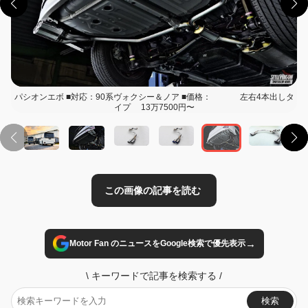
パシオンエボ ■対応：90系ヴォクシー＆ノア ■価格： 左右4本出しタ
この画像の記事を読む
イプ 13万7500円〜
→
Motor Fan のニュースをGoogle検索で優先表示
\
キーワードで記事を検索する
/
検索