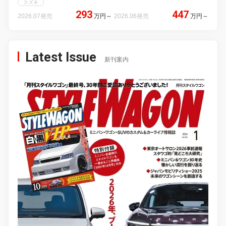
スズキ
293
447
2026.07発売
万円
～
2026.06発売
万円
～
Latest Issue
新刊案内