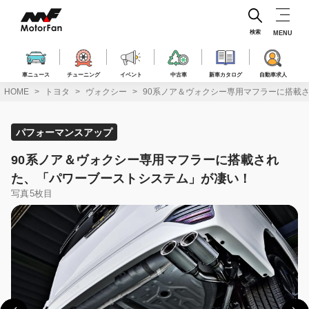
コ
ン
テ
検索
MENU
ン
ツ
へ
車ニュース
チューニング
イベント
中古車
新車カタログ
自動車求人
ス
HOME
トヨタ
ヴォクシー
90系ノア＆ヴォクシー専用マフラーに搭載
キ
ッ
プ
パフォーマンスアップ
90系ノア＆ヴォクシー専用マフラーに搭載され
た、「パワーブーストシステム」が凄い！
写真5枚目