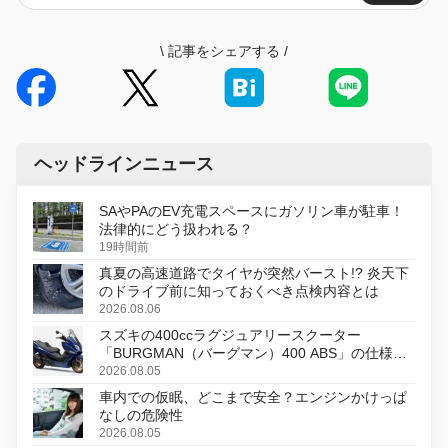
\
記事をシェアする
/
ヘッドラインニュース
SAやPAのEV充電スペースにガソリン車が駐車！
法律的にどう扱われる？
19時間前
真夏の高速道路でタイヤが突然バースト!? 炎天下
のドライブ前に知っておくべき点検内容とは
2026.08.06
スズキの400ccラグジュアリースクーター
「BURGMAN（バーグマン）400 ABS」の仕様を
変更し、8月18日に発売
2026.08.05
車内での仮眠、どこまで安全？エンジンかけっぱ
なしの危険性
2026.08.05