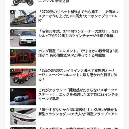
エンジンの技術とは
「2700発のリベット補強まで自ら施工！」居酒屋マ
スターが作り上げた700馬力“カーボンケブラーGT-
R”
「昭和63年式、37年間ワンオーナーの意地！」S13
シルビアが400馬力のツインチャージ仕様で覚醒
ホンダ新型「エレメント」で“まさかの観音開き”復
活か？ あの個性派SUVが帰ってくる可能性
「3台のDR30スカイラインと暮らす変態的オーナ
ー!?」スーパーシルエットに取り憑かれた日常に迫
る！
これがクラウン!?「躍動感がたまらないスポーツエ
ステート！」エッジを強調したエアロに22インチホ
イールで武装
「派手すぎないから街に馴染む！」KUHLが魅せる
新型クラウンセダンの“大人な”薄型フラップエアロ