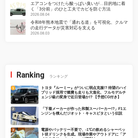
エアコンをつけたら酸っぱい臭いが…目的地に着
く「3分前」のひと工夫でカビを防ぐ方法
2026.08.04
令和8年熊本地震で「通れる道」を可視化、クルマ
の走行データが災害対応を支える
2026.08.03
Ranking
ランキング
トヨタ『ルーミー』がついに弱点克服!? 待望のハイ
ブリッド採用で燃費も走りも大進化、フルモデルチ
ェンジ級の変身で近日登場か!? 【予想CG付き】
「下着メーカーが作った和製スーパーカー!?」F1エ
ンジンを積んだジオット・キャスピタという伝説
電源やバッテリー不要で、-1℃の飲めるシャーベッ
ト状ドリンクを生成。現場作業やアウトドアに「ア