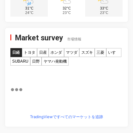
31°C
32°C
33°C
24°C
23°C
23°C
Market survey
市場情報
日経
トヨタ
日産
ホンダ
マツダ
スズキ
三菱
いすゞ
SUBARU
日野
ヤマハ発動機
TradingViewですべてのマーケットを追跡