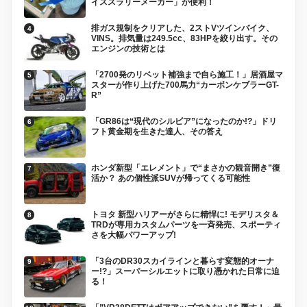
イススラリーメーカー」が便利！
排ガス規制をクリアした、2ストVツインバイク、
VINS。排気量は249.5cc、83HPを絞り出す。その
エンジンの技術とは
「2700発のリベット補強まで自ら施工！」居酒屋マ
スターが作り上げた700馬力“カーボンケブラーGT-
R”
「GR86は“現代のシルビア”になったのか!?」ドリ
フト黄金期を生きた達人、その答え
ホンダ新型「エレメント」で“まさかの観音開き”復
活か？ あの個性派SUVが帰ってくる可能性
トヨタ 新型ハリアーがさらに精悍に! モデリスタ＆
TRDが専用カスタムパーツを一斉発売、スポーティ
さを大幅パワーアップ!
「3台のDR30スカイラインと暮らす変態的オーナ
ー!?」スーパーシルエットに取り憑かれた日常に迫
る！