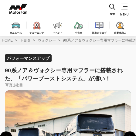
コ
ン
テ
検索
MENU
ン
ツ
へ
車ニュース
チューニング
イベント
中古車
新車カタログ
自動車求人
ス
HOME
トヨタ
ヴォクシー
90系ノア＆ヴォクシー専用マフラーに搭載
キ
ッ
プ
パフォーマンスアップ
90系ノア＆ヴォクシー専用マフラーに搭載され
た、「パワーブーストシステム」が凄い！
写真1枚目