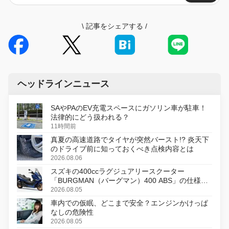
\
記事をシェアする
/
ヘッドラインニュース
SAやPAのEV充電スペースにガソリン車が駐車！
法律的にどう扱われる？
11時間前
真夏の高速道路でタイヤが突然バースト!? 炎天下
のドライブ前に知っておくべき点検内容とは
2026.08.06
スズキの400ccラグジュアリースクーター
「BURGMAN（バーグマン）400 ABS」の仕様を
変更し、8月18日に発売
2026.08.05
車内での仮眠、どこまで安全？エンジンかけっぱ
なしの危険性
2026.08.05