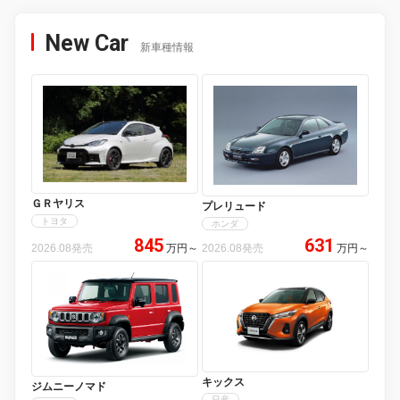
New Car
新車種情報
ＧＲヤリス
プレリュード
トヨタ
ホンダ
845
631
2026.08発売
万円
～
2026.08発売
万円
～
キックス
ジムニーノマド
日産