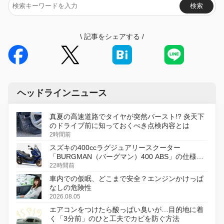
検索
\
記事をシェアする
/
ヘッドラインニュース
真夏の高速道路でタイヤが突然バースト!? 炎天下
のドライブ前に知っておくべき点検内容とは
2時間前
スズキの400ccラグジュアリースクーター
「BURGMAN（バーグマン）400 ABS」の仕様を
変更し、8月18日に発売
22時間前
車内での仮眠、どこまで安全？エンジンかけっぱ
なしの危険性
2026.08.05
エアコンをつけたら酸っぱい臭いが…目的地に着
く「3分前」のひと工夫でカビを防ぐ方法