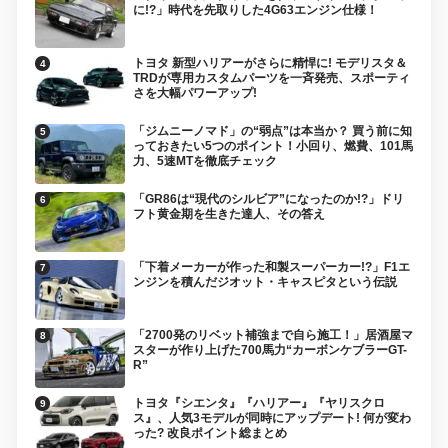
に!?」時代を先取りした4G63エンジン仕様！
トヨタ 新型ハリアーがさらに精悍に! モデリスタ＆
TRDが専用カスタムパーツを一斉発売、スポーティ
さを大幅パワーアップ!
「ジムニーノマド」の“弱点”は本当か？ 買う前に知
っておきたい5つのポイント！小回り、燃費、101馬
力、5速MTを徹底チェック
「GR86は“現代のシルビア”になったのか!?」ドリ
フト黄金期を生きた達人、その答え
「下着メーカーが作った和製スーパーカー!?」F1エ
ンジンを積んだジオット・キャスピタという伝説
「2700発のリベット補強まで自ら施工！」居酒屋マ
スターが作り上げた700馬力“カーボンケブラーGT-
R”
トヨタ『シエンタ』『ハリアー』『ヤリスクロ
ス』、人気3モデルが同時にアップデート! 何が変わ
った? 改良ポイント総まとめ