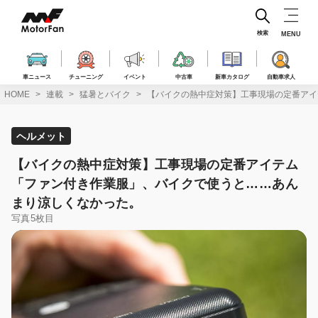
コ
ン
テ
検索
MENU
ン
ツ
へ
車ニュース
チューニング
イベント
中古車
新車カタログ
自動車求人
ス
HOME
連載
猛暑とバイク
【バイクの熱中症対策】工事現場の定番アイ
キ
ッ
プ
ヘルメット
【バイクの熱中症対策】工事現場の定番アイテム
「ファン付き作業服」、バイクで使うと……あん
まり涼しくなかった。
写真5枚目