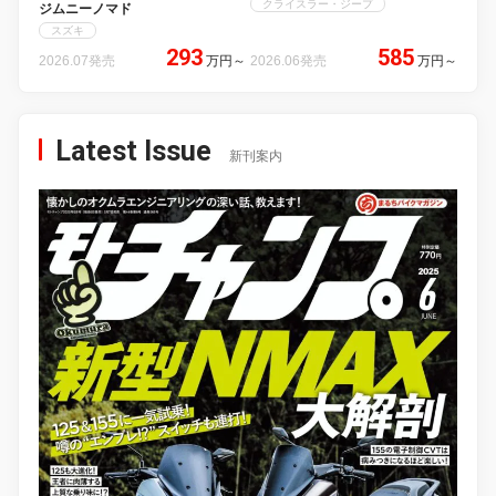
クライスラー・ジープ
ジムニーノマド
スズキ
293
585
2026.07発売
万円
～
2026.06発売
万円
～
Latest Issue
新刊案内