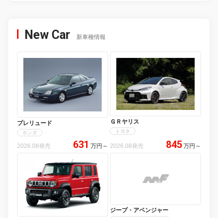
New Car
新車種情報
ＧＲヤリス
プレリュード
トヨタ
ホンダ
631
845
2026.08発売
万円
～
2026.08発売
万円
～
ジープ・アベンジャー