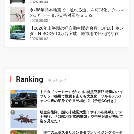
2026.08.04
令和8年熊本地震で「通れる道」を可視化、クルマ
の走行データが災害対応を支える
2026.08.03
【2026年上半期の軽自動車販売台数TOP10】ホン
ダ・N-BOXが10万台突破！軽市場で圧倒的な存在
感
2026.08.02
Ranking
ランキング
トヨタ『ルーミー』がついに弱点克服!? 待望のハイ
ブリッド採用で燃費も走りも大進化、フルモデルチ
ェンジ級の変身で近日登場か!? 【予想CG付き】
航空自衛隊、謎の未確認大型ミサイルを搭載しテス
ト飛行。「25式地対艦誘導弾」空中発射型が初めて
姿を見せた！
「往年の三菱スタリオンをダウンサイジングターボ