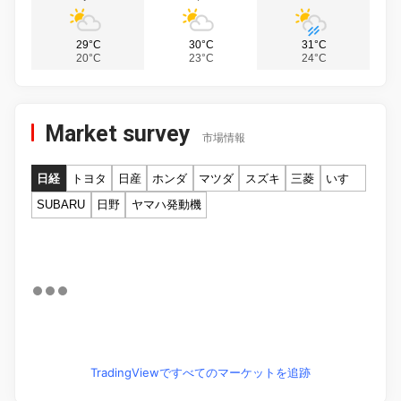
29°C
30°C
31°C
20°C
23°C
24°C
Market survey
市場情報
日経
トヨタ
日産
ホンダ
マツダ
スズキ
三菱
いすゞ
SUBARU
日野
ヤマハ発動機
TradingViewですべてのマーケットを追跡