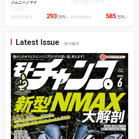
クライスラー・ジープ
ジムニーノマド
スズキ
293
585
2026.07発売
万円
～
2026.06発売
万円
～
Latest Issue
新刊案内