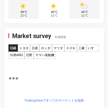
39°C
40°C
44°C
32°C
31°C
32°C
Market survey
市場情報
日経
トヨタ
日産
ホンダ
マツダ
スズキ
三菱
いすゞ
SUBARU
日野
ヤマハ発動機
TradingViewですべてのマーケットを追跡