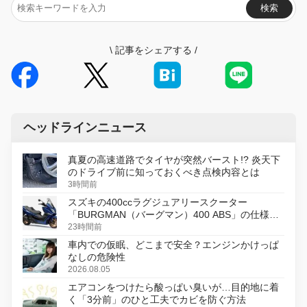
検索
\
記事をシェアする
/
ヘッドラインニュース
真夏の高速道路でタイヤが突然バースト!? 炎天下
のドライブ前に知っておくべき点検内容とは
3時間前
スズキの400ccラグジュアリースクーター
「BURGMAN（バーグマン）400 ABS」の仕様を
変更し、8月18日に発売
23時間前
車内での仮眠、どこまで安全？エンジンかけっぱ
なしの危険性
2026.08.05
エアコンをつけたら酸っぱい臭いが…目的地に着
く「3分前」のひと工夫でカビを防ぐ方法