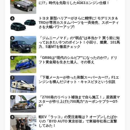
に!?」時代を先取りした4G63エンジン仕様！
トヨタ 新型ハリアーがさらに精悍に! モデリスタ＆
TRDが専用カスタムパーツを一斉発売、スポーティ
さを大幅パワーアップ!
「ジムニーノマド」の“弱点”は本当か？ 買う前に知
っておきたい5つのポイント！小回り、燃費、101馬
力、5速MTを徹底チェック
「GR86は“現代のシルビア”になったのか!?」ドリ
フト黄金期を生きた達人、その答え
「下着メーカーが作った和製スーパーカー!?」F1エ
ンジンを積んだジオット・キャスピタという伝説
「2700発のリベット補強まで自ら施工！」居酒屋マ
スターが作り上げた700馬力“カーボンケブラーGT-
R”
軽EV「ラッコ」の受注速報は？ オープンしたばか
りの「BYD AUTO 東京杉並」で東福寺社長に直撃
してみた！