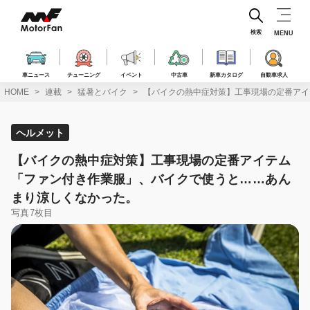
コ
ン
テ
検索
MENU
ン
ツ
へ
車ニュース
チューニング
イベント
中古車
新車カタログ
自動車求人
ス
HOME
連載
猛暑とバイク
【バイクの熱中症対策】工事現場の定番アイ
キ
ッ
プ
ヘルメット
【バイクの熱中症対策】工事現場の定番アイテム
「ファン付き作業服」、バイクで使うと……あん
まり涼しくなかった。
写真7枚目