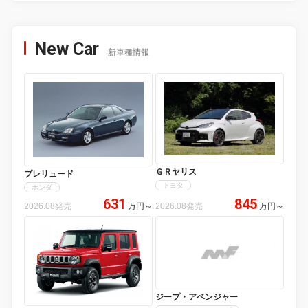
New Car
新車種情報
ＧＲヤリス
プレリュード
トヨタ
ホンダ
631
845
2026.08発売
万円
～
2026.08発売
万円
～
ジープ・アベンジャー