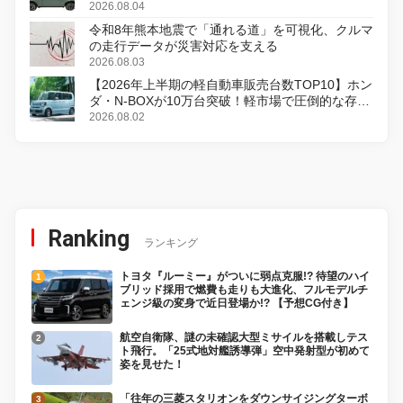
2026.08.04
令和8年熊本地震で「通れる道」を可視化、クルマ
の走行データが災害対応を支える
2026.08.03
【2026年上半期の軽自動車販売台数TOP10】ホン
ダ・N-BOXが10万台突破！軽市場で圧倒的な存在
感
2026.08.02
Ranking
ランキング
トヨタ『ルーミー』がついに弱点克服!? 待望のハイ
ブリッド採用で燃費も走りも大進化、フルモデルチ
ェンジ級の変身で近日登場か!? 【予想CG付き】
航空自衛隊、謎の未確認大型ミサイルを搭載しテス
ト飛行。「25式地対艦誘導弾」空中発射型が初めて
姿を見せた！
「往年の三菱スタリオンをダウンサイジングターボ