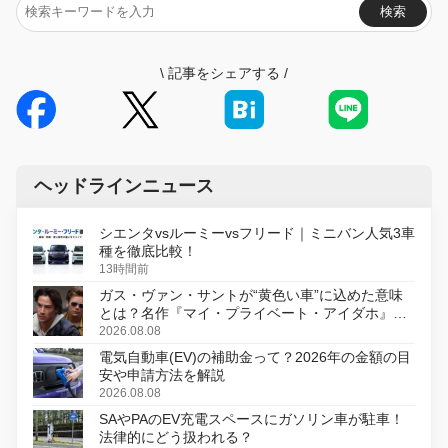
検索
\
記事をシェアする
/
ヘッドラインニュース
シエンタvsルーミーvsフリード｜ミニバン人気3車
種を徹底比較！
13時間前
ガス・ヴァン・サントが“黄色い車”に込めた意味
とは？名作『マイ・プライベート・アイダホ』が
初のデジタルリマスター版で復活
2026.08.08
電気自動車(EV)の補助金って？2026年の金額の目
安や申請方法を解説
2026.08.08
SAやPAのEV充電スペースにガソリン車が駐車！
法律的にどう扱われる？