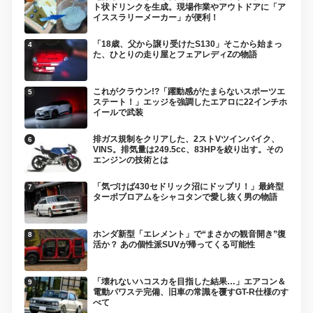
ト状ドリンクを生成。現場作業やアウトドアに「ア
イススラリーメーカー」が便利！
「18歳、父から譲り受けたS130」そこから始まっ
た、ひとりの走り屋とフェアレディZの物語
これがクラウン!?「躍動感がたまらないスポーツエ
ステート！」エッジを強調したエアロに22インチホ
イールで武装
排ガス規制をクリアした、2ストVツインバイク、
VINS。排気量は249.5cc、83HPを絞り出す。その
エンジンの技術とは
「気づけば430セドリック沼にドップリ！」最終型
ターボブロアムをシャコタンで愛し抜く男の物語
ホンダ新型「エレメント」で“まさかの観音開き”復
活か？ あの個性派SUVが帰ってくる可能性
「壊れないハコスカを目指した結果…」エアコン＆
電動パワステ完備、旧車の常識を覆すGT-R仕様のす
べて