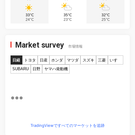
33°C
35°C
32°C
24°C
23°C
25°C
Market survey
市場情報
日経
トヨタ
日産
ホンダ
マツダ
スズキ
三菱
いすゞ
SUBARU
日野
ヤマハ発動機
TradingViewですべてのマーケットを追跡