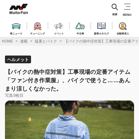
コ
ン
テ
検索
MENU
ン
ツ
へ
車ニュース
チューニング
イベント
中古車
新車カタログ
自動車求人
ス
HOME
連載
猛暑とバイク
【バイクの熱中症対策】工事現場の定番アイ
キ
ッ
プ
ヘルメット
【バイクの熱中症対策】工事現場の定番アイテム
「ファン付き作業服」、バイクで使うと……あん
まり涼しくなかった。
写真9枚目