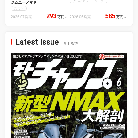
クライスラー・ジープ
ジムニーノマド
スズキ
293
585
2026.07発売
万円
～
2026.06発売
万円
～
Latest Issue
新刊案内