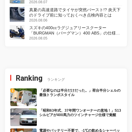
2026.08.07
真夏の高速道路でタイヤが突然バースト!? 炎天下
のドライブ前に知っておくべき点検内容とは
2026.08.06
スズキの400ccラグジュアリースクーター
「BURGMAN（バーグマン）400 ABS」の仕様を
変更し、8月18日に発売
2026.08.05
Ranking
ランキング
「必要なのは半分だけだった。」荷台半分シェルの
最強トランポスタイル
「昭和63年式、37年間ワンオーナーの意地！」S13
シルビアが400馬力のツインチャージ仕様で覚醒
電源やバッテリー不要で、-1℃の飲めるシャーベッ