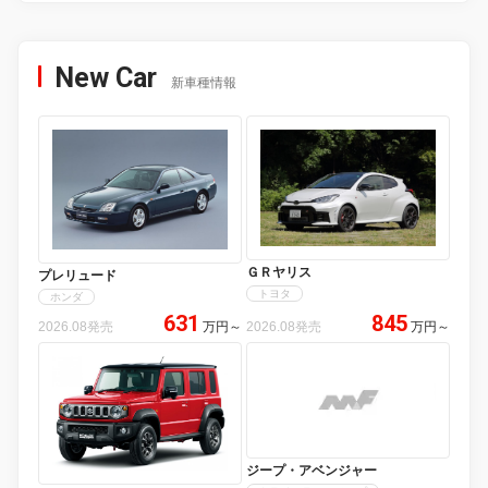
New Car
新車種情報
ＧＲヤリス
プレリュード
トヨタ
ホンダ
631
845
2026.08発売
万円
～
2026.08発売
万円
～
ジープ・アベンジャー