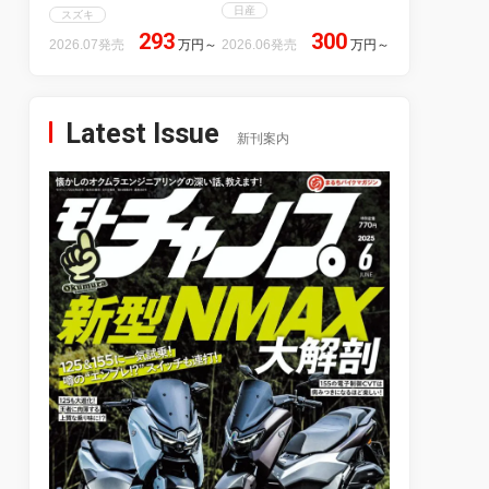
日産
スズキ
293
300
2026.07発売
万円
～
2026.06発売
万円
～
Latest Issue
新刊案内