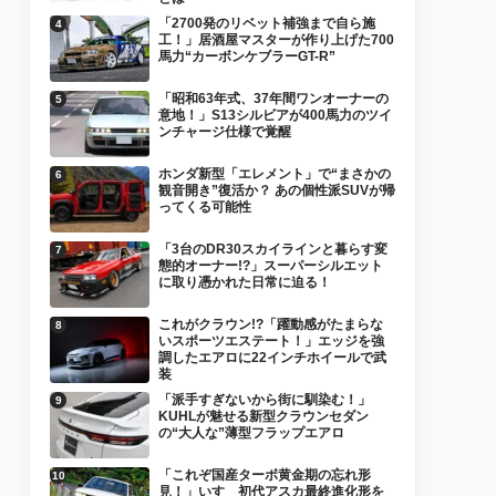
「2700発のリベット補強まで自ら施
工！」居酒屋マスターが作り上げた700
馬力“カーボンケブラーGT-R”
「昭和63年式、37年間ワンオーナーの
意地！」S13シルビアが400馬力のツイ
ンチャージ仕様で覚醒
ホンダ新型「エレメント」で“まさかの
観音開き”復活か？ あの個性派SUVが帰
ってくる可能性
「3台のDR30スカイラインと暮らす変
態的オーナー!?」スーパーシルエット
に取り憑かれた日常に迫る！
これがクラウン!?「躍動感がたまらな
いスポーツエステート！」エッジを強
調したエアロに22インチホイールで武
装
「派手すぎないから街に馴染む！」
KUHLが魅せる新型クラウンセダン
の“大人な”薄型フラップエアロ
「これぞ国産ターボ黄金期の忘れ形
見！」いすゞ初代アスカ最終進化形を