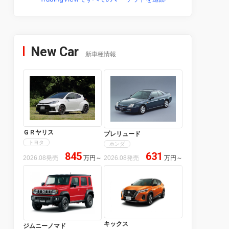
New Car
新車種情報
ＧＲヤリス
プレリュード
トヨタ
ホンダ
845
631
2026.08発売
万円
～
2026.08発売
万円
～
キックス
ジムニーノマド