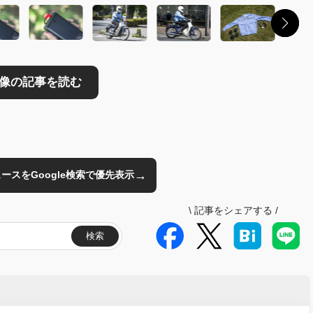
→
のニュースをGoogle検索で優先表示
\
記事をシェアする
/
検索