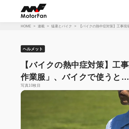
コ
ン
テ
ン
ツ
HOME
連載
猛暑とバイク
【バイクの熱中症対策】工事現
へ
ス
キ
ッ
ヘルメット
プ
【バイクの熱中症対策】工
作業服」、バイクで使うと
写真10枚目