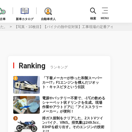
検索
MENU
古車
新車カタログ
自動車求人
った。
【写真・10枚目】【バイクの熱中症対策】工事現場の定番アイテム「フ
Ranking
ランキング
「下着メーカーが作った和製スーパー
カー!?」F1エンジンを積んだジオッ
ト・キャスピタという伝説
電源やバッテリー不要で、-1℃の飲める
シャーベット状ドリンクを生成。現場
作業やアウトドアに「アイススラリー
メーカー」が便利！
排ガス規制をクリアした、2ストVツイ
ンバイク、VINS。排気量は249.5cc、
83HPを絞り出す。そのエンジンの技術
とは