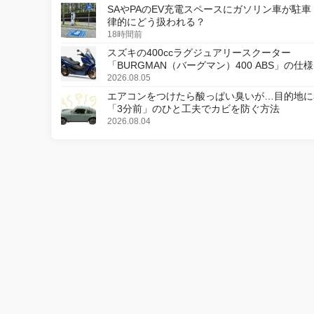
SAやPAのEV充電スペースにガソリン車が駐車
律的にどう扱われる？
18時間前
スズキの400ccラグジュアリースクーター
「BURGMAN（バーグマン）400 ABS」の仕
更し、8月18日に発売
2026.08.05
エアコンをつけたら酸っぱい臭いが…目的地に
「3分前」のひと工夫でカビを防ぐ方法
2026.08.04