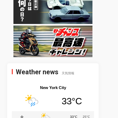
Weather news
天気情報
New York City
33°C
金
33°C
25°C