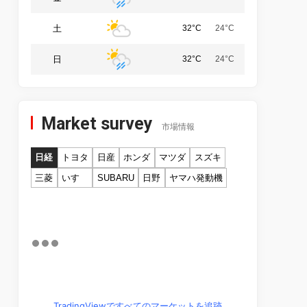
土
32°C
24°C
日
32°C
24°C
Market survey
市場情報
日経
トヨタ
日産
ホンダ
マツダ
スズキ
三菱
いすゞ
SUBARU
日野
ヤマハ発動機
TradingViewですべてのマーケットを追跡