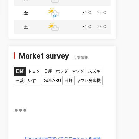
金
31°C
24°C
土
31°C
23°C
Market survey
市場情報
日経
トヨタ
日産
ホンダ
マツダ
スズキ
三菱
いすゞ
SUBARU
日野
ヤマハ発動機
TradingViewですべてのマーケットを追跡