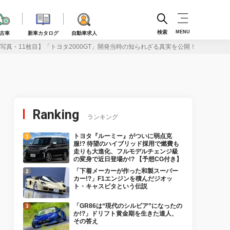
検索
MENU
古車
新車カタログ
自動車求人
写真・11枚目】「トヨタ2000GT」開発当時の知られざる真実を公開！【TOYOTA 2000G
Ranking
ランキング
トヨタ『ルーミー』がついに弱点克
服!? 待望のハイブリッド採用で燃費も
走りも大進化、フルモデルチェンジ級
の変身で近日登場か!? 【予想CG付き】
「下着メーカーが作った和製スーパー
カー!?」F1エンジンを積んだジオッ
ト・キャスピタという伝説
「GR86は“現代のシルビア”になったの
か!?」ドリフト黄金期を生きた達人、
その答え