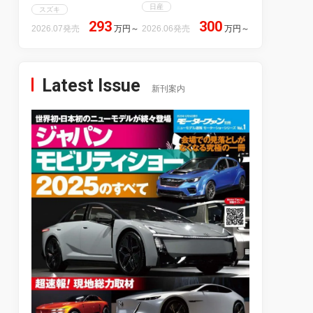
日産
スズキ
293
300
2026.07発売
万円
～
2026.06発売
万円
～
Latest Issue
新刊案内