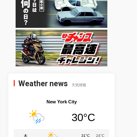
Weather news
天気情報
New York City
30°C
木
31°C
24°C