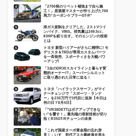
「2700発のリベット補強まで自ら施
工！」居酒屋マスターが作り上げた700
馬力“カーボンケブラーGT-R”
排ガス規制をクリアした、2ストVツイ
ンバイク、VINS。排気量は249.5cc、
83HPを絞り出す。そのエンジンの技術
とは
トヨタ 新型ハリアーがさらに精悍に! モ
デリスタ＆TRDが専用カスタムパーツ
を一斉発売、スポーティさを大幅パワ
ーアップ!
「3台のDR30スカイラインと暮らす変
態的オーナー!?」スーパーシルエット
に取り憑かれた日常に迫る！
トヨタ「ハイラックスサーフ」がマイ
ナーチェンジで「スポーツ・ランナ
ー」を230万円で3代目に追加【今日は
何の日？8月4日】
「”VR38DETTはボアアップできな
い”を覆す！」最先端の溶射技術が切り
拓くR35GT-Rチューンの未来
「これぞ国産ターボ黄金期の忘れ形
見！」いすゞ初代アスカ最終進化形を