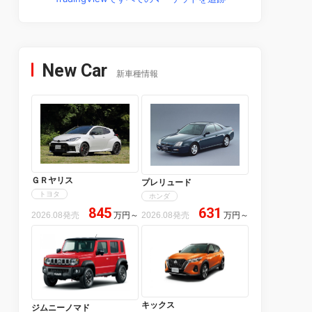
New Car
新車種情報
ＧＲヤリス
プレリュード
トヨタ
ホンダ
845
631
2026.08発売
万円
～
2026.08発売
万円
～
キックス
ジムニーノマド