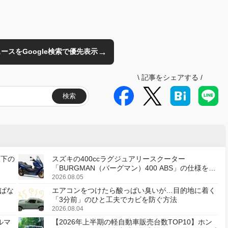
→
のニュースをGoogle検索で優先表示
\
記事をシェアする
/
検索
天下の
スズキの400ccラグジュアリースクーター
「BURGMAN（バーグマン）400 ABS」の仕様を変
更し、8月18日に発売
2026.08.05
ぱな
エアコンをつけたら酸っぱい臭いが…目的地に着く
「3分前」のひと工夫でカビを防ぐ方法
2026.08.04
ルマ
【2026年上半期の軽自動車販売台数TOP10】ホン