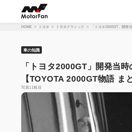
コ
ン
テ
ン
ツ
HOME
トヨタ
トヨタクラシック
「トヨタ2000GT」開発当時
へ
ス
キ
ッ
車の知識
プ
「トヨタ2000GT」開発当
【TOYOTA 2000GT物語 まとめ
写真11枚目