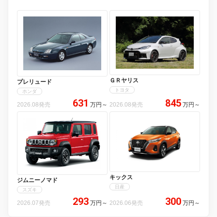
ＧＲヤリス
プレリュード
トヨタ
ホンダ
631
845
2026.08発売
万円
～
2026.08発売
万円
～
キックス
ジムニーノマド
日産
スズキ
293
300
2026.07発売
万円
～
2026.06発売
万円
～