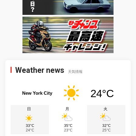
Weather news
天気情報
24°C
New York City
日
月
火
33°C
35°C
32°C
24°C
23°C
25°C