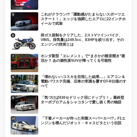
これがクラウン!?「躍動感がたまらないスポーツエ
ステート！」エッジを強調したエアロに22インチホ
イールで武装
排ガス規制をクリアした、2ストVツインバイク、
VINS。排気量は249.5cc、83HPを絞り出す。その
エンジンの技術とは
ホンダ新型「エレメント」で“まさかの観音開き”復
活か？ あの個性派SUVが帰ってくる可能性
「壊れないハコスカを目指した結果…」エアコン＆
電動パワステ完備、旧車の常識を覆すGT-R仕様のす
べて
「気づけば430セドリック沼にドップリ！」最終型
ターボブロアムをシャコタンで愛し抜く男の物語
「下着メーカーが作った和製スーパーカー!?」F1エ
ンジンを積んだジオット・キャスピタという伝説