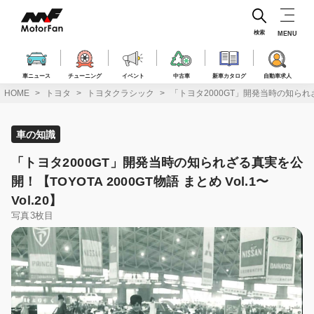
コ
ン
テ
検索
MENU
ン
ツ
へ
車ニュース
チューニング
イベント
中古車
新車カタログ
自動車求人
ス
HOME
トヨタ
トヨタクラシック
「トヨタ2000GT」開発当時の知られざる真
キ
ッ
プ
車の知識
「トヨタ2000GT」開発当時の知られざる真実を公
開！【TOYOTA 2000GT物語 まとめ Vol.1〜
Vol.20】
写真3枚目