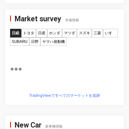
Market survey
市場情報
日経
トヨタ
日産
ホンダ
マツダ
スズキ
三菱
いすゞ
SUBARU
日野
ヤマハ発動機
TradingViewですべてのマーケットを追跡
New Car
新車種情報