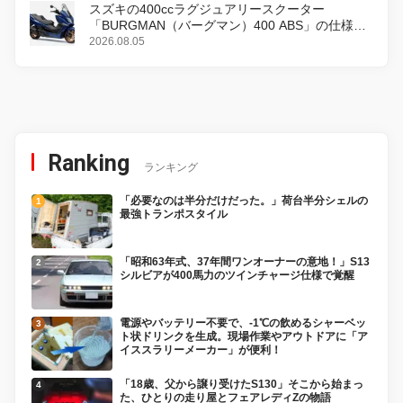
スズキの400ccラグジュアリースクーター
「BURGMAN（バーグマン）400 ABS」の仕様を
変更し、8月18日に発売
2026.08.05
Ranking
ランキング
「必要なのは半分だけだった。」荷台半分シェルの
最強トランポスタイル
「昭和63年式、37年間ワンオーナーの意地！」S13
シルビアが400馬力のツインチャージ仕様で覚醒
電源やバッテリー不要で、-1℃の飲めるシャーベッ
ト状ドリンクを生成。現場作業やアウトドアに「ア
イススラリーメーカー」が便利！
「18歳、父から譲り受けたS130」そこから始まっ
た、ひとりの走り屋とフェアレディZの物語