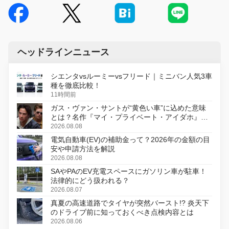
ヘッドラインニュース
シエンタvsルーミーvsフリード｜ミニバン人気3車
種を徹底比較！
11時間前
ガス・ヴァン・サントが“黄色い車”に込めた意味
とは？名作『マイ・プライベート・アイダホ』が
初のデジタルリマスター版で復活
2026.08.08
電気自動車(EV)の補助金って？2026年の金額の目
安や申請方法を解説
2026.08.08
SAやPAのEV充電スペースにガソリン車が駐車！
法律的にどう扱われる？
2026.08.07
真夏の高速道路でタイヤが突然バースト!? 炎天下
のドライブ前に知っておくべき点検内容とは
2026.08.06