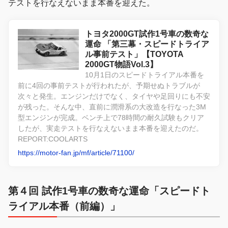
テストを行なえないまま本番を迎えた。
トヨタ2000GT試作1号車の数奇な
運命 「第三幕・スピードトライア
ル事前テスト」【TOYOTA
2000GT物語Vol.3】
10月1日のスピードトライアル本番を
前に4回の事前テストが行われたが、予期せぬトラブルが
次々と発生。エンジンだけでなく、タイヤや足回りにも不安
が残った。そんな中、直前に潤滑系の大改造を行なった3M
型エンジンが完成。ベンチ上で78時間の耐久試験もクリア
したが、実走テストを行なえないまま本番を迎えたのだ。
REPORT:COOLARTS
https://motor-fan.jp/mf/article/71100/
第４回 試作1号車の数奇な運命「スピードト
ライアル本番（前編）」