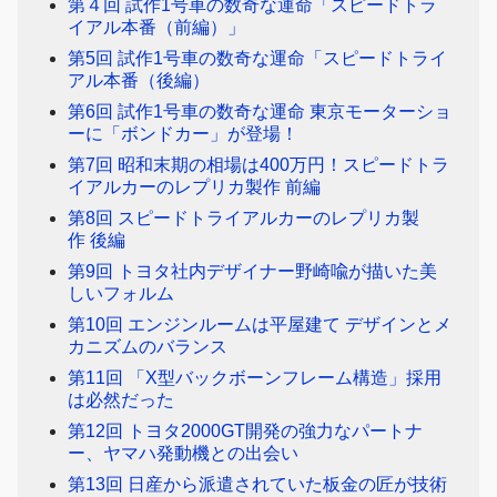
第４回 試作1号車の数奇な運命「スピードトラ
イアル本番（前編）」
第5回 試作1号車の数奇な運命「スピードトライ
アル本番（後編）
第6回 試作1号車の数奇な運命 東京モーターショ
ーに「ボンドカー」が登場！
第7回 昭和末期の相場は400万円！スピードトラ
イアルカーのレプリカ製作 前編
第8回 スピードトライアルカーのレプリカ製
作 後編
第9回 トヨタ社内デザイナー野崎喩が描いた美
しいフォルム
第10回 エンジンルームは平屋建て デザインとメ
カニズムのバランス
第11回 「X型バックボーンフレーム構造」採用
は必然だった
第12回 トヨタ2000GT開発の強力なパートナ
ー、ヤマハ発動機との出会い
第13回 日産から派遣されていた板金の匠が技術