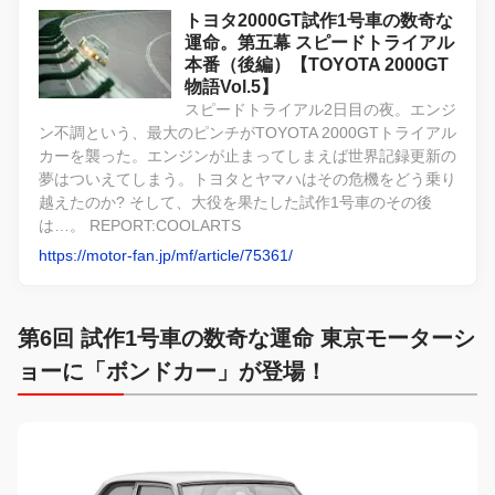
トヨタ2000GT試作1号車の数奇な
運命。第五幕 スピードトライアル
本番（後編）【TOYOTA 2000GT
物語Vol.5】
スピードトライアル2日目の夜。エンジ
ン不調という、最大のピンチがTOYOTA 2000GTトライアル
カーを襲った。エンジンが止まってしまえば世界記録更新の
夢はついえてしまう。トヨタとヤマハはその危機をどう乗り
越えたのか? そして、大役を果たした試作1号車のその後
は…。 REPORT:COOLARTS
https://motor-fan.jp/mf/article/75361/
第6回 試作1号車の数奇な運命 東京モーターシ
ョーに「ボンドカー」が登場！