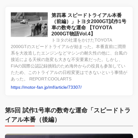
第四幕 スピードトライアル本番
（前編）」トヨタ2000GT試作1号
車の数奇な運命 【TOYOTA
2000GT物語Vol.4】
トヨタの社運をかけたTOYOTA
2000GTのスピードトライアルが始まった。本番直前に潤滑
系を大改造したエンジンなどマシンの耐久性の他に、台風の
接近による天候の急変も大きな不安要素だった。しかし、
FIAの国際公認記録挑戦のため海外からの役員も参加してい
たため、このトライアルの日程変更はできないという事情が
あった。 REPORT:COOLARTS
https://motor-fan.jp/mf/article/73307/
第5回 試作1号車の数奇な運命「スピードトラ
イアル本番（後編）