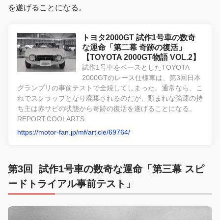
を遂げることになる。
トヨタ2000GT 試作1号車の数奇
な運命「第二幕 奇跡の復活」
【TOYOTA 2000GT物語 VOL.2】
試作1号車をベースとしたTOYOTA
2000GTのレース仕様車は、第3回日本
グランプリの事前テストで全焼してしまった。通常なら、こ
れでスクラップとなり廃棄されるのだが、類まれな強運の持
ち主は赤サビの状態から奇跡の復活を遂げることになる。
REPORT:COOLARTS
https://motor-fan.jp/mf/article/69764/
第3回 試作1号車の数奇な運命「第三幕 スピ
ードトライアル事前テスト」