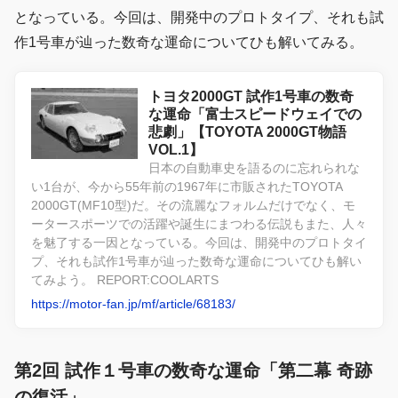
となっている。今回は、開発中のプロトタイプ、それも試
作1号車が辿った数奇な運命についてひも解いてみる。
トヨタ2000GT 試作1号車の数奇
な運命「富士スピードウェイでの
悲劇」【TOYOTA 2000GT物語
VOL.1】
日本の自動車史を語るのに忘れられな
い1台が、今から55年前の1967年に市販されたTOYOTA
2000GT(MF10型)だ。その流麗なフォルムだけでなく、モ
ータースポーツでの活躍や誕生にまつわる伝説もまた、人々
を魅了する一因となっている。今回は、開発中のプロトタイ
プ、それも試作1号車が辿った数奇な運命についてひも解い
てみよう。 REPORT:COOLARTS
https://motor-fan.jp/mf/article/68183/
第2回 試作１号車の数奇な運命「第二幕 奇跡
の復活」