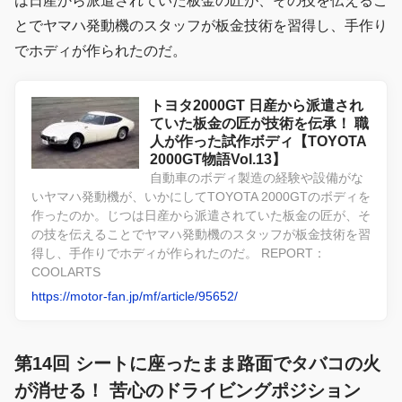
は日産から派遣されていた板金の匠が、その技を伝えるこ
とでヤマハ発動機のスタッフが板金技術を習得し、手作り
でホディが作られたのだ。
トヨタ2000GT 日産から派遣され
ていた板金の匠が技術を伝承！ 職
人が作った試作ボディ【TOYOTA
2000GT物語Vol.13】
自動車のボディ製造の経験や設備がな
いヤマハ発動機が、いかにしてTOYOTA 2000GTのボディを
作ったのか。じつは日産から派遣されていた板金の匠が、そ
の技を伝えることでヤマハ発動機のスタッフが板金技術を習
得し、手作りでホディが作られたのだ。 REPORT：
COOLARTS
https://motor-fan.jp/mf/article/95652/
第14回 シートに座ったまま路面でタバコの火
が消せる！ 苦心のドライビングポジション