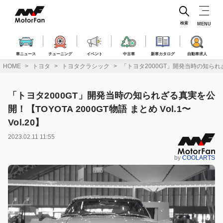
コ
ン
テ
検索
MENU
ン
ツ
へ
車ニュース
チューニング
イベント
中古車
新車カタログ
自動車求人
ス
HOME
トヨタ
トヨタクラシック
「トヨタ2000GT」開発当時の知られざる真
キ
ッ
プ
「トヨタ2000GT」開発当時の知られざる真実を公
開！【TOYOTA 2000GT物語 まとめ Vol.1〜
Vol.20】
2023.02.11 11:55
by
COOLARTS