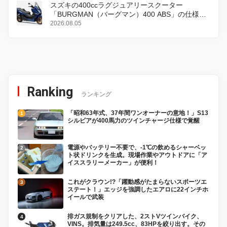
スズキの400ccラグジュアリースクーター
「BURGMAN（バーグマン）400 ABS」の仕様を
変更し、8月18日に発売
2026.08.05
Ranking
ランキング
「昭和63年式、37年間ワンオーナーの意地！」S13
シルビアが400馬力のツインチャージ仕様で覚醒
電源やバッテリー不要で、-1℃の飲めるシャーベッ
ト状ドリンクを生成。現場作業やアウトドアに「ア
イススラリーメーカー」が便利！
これがクラウン!?「躍動感がたまらないスポーツエ
ステート！」エッジを強調したエアロに22インチホ
イールで武装
排ガス規制をクリアした、2ストVツインバイク、
VINS。排気量は249.5cc、83HPを絞り出す。その