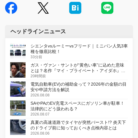
ヘッドラインニュース
シエンタvsルーミーvsフリード｜ミニバン人気3車
種を徹底比較！
33分前
ガス・ヴァン・サントが“黄色い車”に込めた意味
とは？名作『マイ・プライベート・アイダホ』が
初のデジタルリマスター版で復活
20時間前
電気自動車(EV)の補助金って？2026年の金額の目
安や申請方法を解説
2026.08.08
SAやPAのEV充電スペースにガソリン車が駐車！
法律的にどう扱われる？
2026.08.07
真夏の高速道路でタイヤが突然バースト!? 炎天下
のドライブ前に知っておくべき点検内容とは
2026.08.06