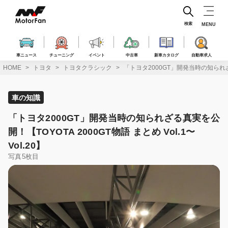
コ
ン
テ
検索
MENU
ン
ツ
へ
車ニュース
チューニング
イベント
中古車
新車カタログ
自動車求人
ス
HOME
トヨタ
トヨタクラシック
「トヨタ2000GT」開発当時の知られざる真
キ
ッ
プ
車の知識
「トヨタ2000GT」開発当時の知られざる真実を公
開！【TOYOTA 2000GT物語 まとめ Vol.1〜
Vol.20】
写真5枚目