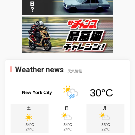
Weather news
天気情報
30°C
New York City
土
日
月
34°C
34°C
33°C
24°C
24°C
22°C