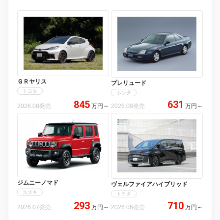
ＧＲヤリス
プレリュード
トヨタ
ホンダ
845
631
2026.08発売
万円
～
2026.08発売
万円
～
ジムニーノマド
ヴェルファイアハイブリッド
スズキ
トヨタ
293
710
2026.07発売
万円
～
2026.06発売
万円
～