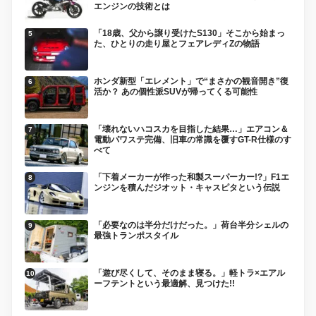
エンジンの技術とは
「18歳、父から譲り受けたS130」そこから始まっ
た、ひとりの走り屋とフェアレディZの物語
ホンダ新型「エレメント」で“まさかの観音開き”復
活か？ あの個性派SUVが帰ってくる可能性
「壊れないハコスカを目指した結果…」エアコン＆
電動パワステ完備、旧車の常識を覆すGT-R仕様のす
べて
「下着メーカーが作った和製スーパーカー!?」F1エ
ンジンを積んだジオット・キャスピタという伝説
「必要なのは半分だけだった。」荷台半分シェルの
最強トランポスタイル
「遊び尽くして、そのまま寝る。」軽トラ×エアル
ーフテントという最適解、見つけた!!