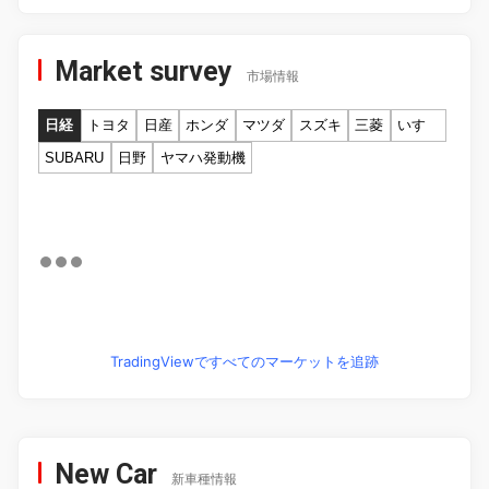
Market survey
市場情報
日経
トヨタ
日産
ホンダ
マツダ
スズキ
三菱
いすゞ
SUBARU
日野
ヤマハ発動機
TradingViewですべてのマーケットを追跡
New Car
新車種情報