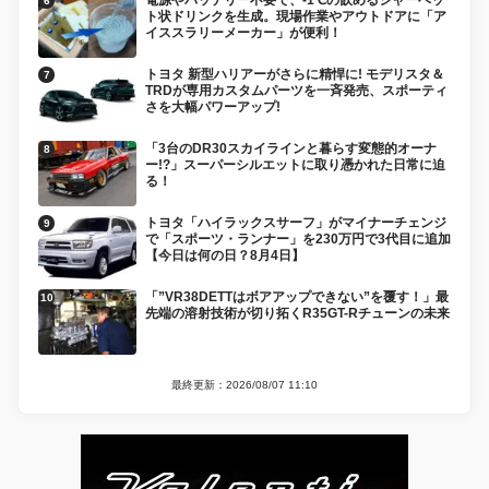
電源やバッテリー不要で、-1℃の飲めるシャーベッ
ト状ドリンクを生成。現場作業やアウトドアに「ア
イススラリーメーカー」が便利！
トヨタ 新型ハリアーがさらに精悍に! モデリスタ＆
TRDが専用カスタムパーツを一斉発売、スポーティ
さを大幅パワーアップ!
「3台のDR30スカイラインと暮らす変態的オーナ
ー!?」スーパーシルエットに取り憑かれた日常に迫
る！
トヨタ「ハイラックスサーフ」がマイナーチェンジ
で「スポーツ・ランナー」を230万円で3代目に追加
【今日は何の日？8月4日】
「”VR38DETTはボアアップできない”を覆す！」最
先端の溶射技術が切り拓くR35GT-Rチューンの未来
最終更新：2026/08/07 11:10