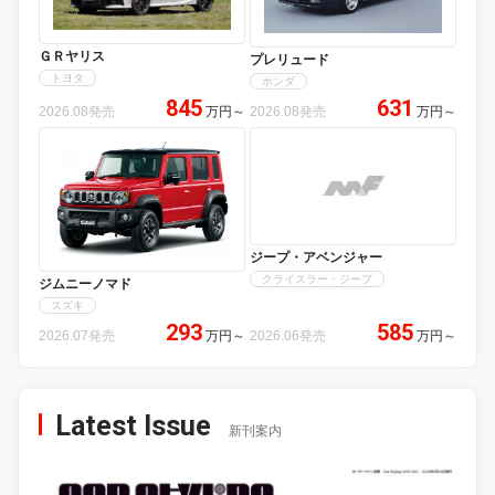
ＧＲヤリス
プレリュード
トヨタ
ホンダ
845
631
2026.08発売
万円
～
2026.08発売
万円
～
ジープ・アベンジャー
クライスラー・ジープ
ジムニーノマド
スズキ
293
585
2026.07発売
万円
～
2026.06発売
万円
～
Latest Issue
新刊案内