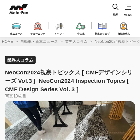
コ
ン
テ
検索
MENU
ン
ツ
へ
車ニュース
チューニング
イベント
中古車
新車カタログ
自動車求人
ス
HOME
自動車・新車ニュース
業界人コラム
NeoCon2024視察トピックス [ C
キ
ッ
プ
業界人コラム
NeoCon2024視察トピックス [ CMFデザインシリ
ーズ Vol.3 ] NeoCon2024 Inspection Topics [
CMF Design Series Vol. 3 ]
写真10枚目