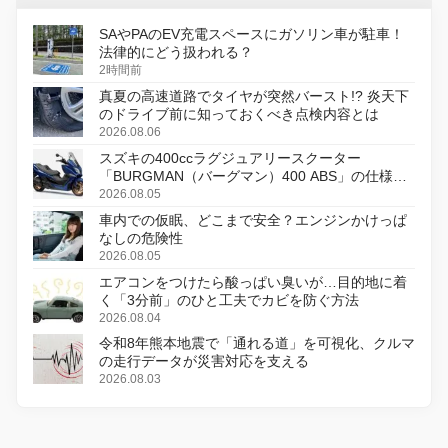
SAやPAのEV充電スペースにガソリン車が駐車！
法律的にどう扱われる？
2時間前
真夏の高速道路でタイヤが突然バースト!? 炎天下
のドライブ前に知っておくべき点検内容とは
2026.08.06
スズキの400ccラグジュアリースクーター
「BURGMAN（バーグマン）400 ABS」の仕様を
変更し、8月18日に発売
2026.08.05
車内での仮眠、どこまで安全？エンジンかけっぱ
なしの危険性
2026.08.05
エアコンをつけたら酸っぱい臭いが…目的地に着
く「3分前」のひと工夫でカビを防ぐ方法
2026.08.04
令和8年熊本地震で「通れる道」を可視化、クルマ
の走行データが災害対応を支える
2026.08.03