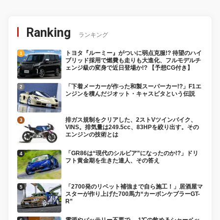
Ranking
ランキング
トヨタ『ルーミー』がついに弱点克服!? 待望のハイ
ブリッド採用で燃費も走りも大進化、フルモデルチ
ェンジ級の変身で近日登場か!? 【予想CG付き】
「下着メーカーが作った和製スーパーカー!?」F1エ
ンジンを積んだジオット・キャスピタという伝説
排ガス規制をクリアした、2ストVツインバイク、
VINS。排気量は249.5cc、83HPを絞り出す。その
エンジンの技術とは
「GR86は“現代のシルビア”になったのか!?」ドリ
フト黄金期を生きた達人、その答え
「2700発のリベット補強まで自ら施工！」居酒屋マ
スターが作り上げた700馬力“カーボンケブラーGT-
R”