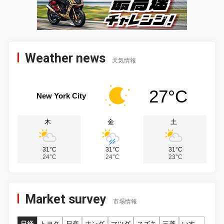
Weather news
天気情報
27°C
New York City
木
金
土
31°C
31°C
31°C
24°C
24°C
23°C
Market survey
市場情報
日経
トヨタ
日産
ホンダ
マツダ
スズキ
三菱
いすゞ