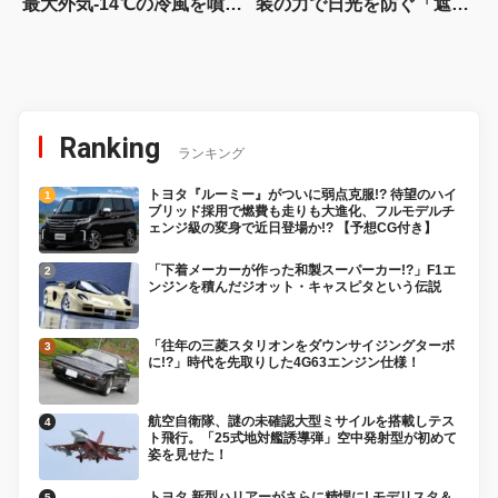
最大外気-14℃の冷風を噴
装の力で日光を防ぐ「遮熱
射！ 冷却ユニットと送風
ヘルメット」。表面温度差
システムがコラボしたお洒
は約10℃
落な“リュック型”の空冷ウ
ェア
Ranking
ランキング
トヨタ『ルーミー』がついに弱点克服!? 待望のハイ
ブリッド採用で燃費も走りも大進化、フルモデルチ
ェンジ級の変身で近日登場か!? 【予想CG付き】
「下着メーカーが作った和製スーパーカー!?」F1エ
ンジンを積んだジオット・キャスピタという伝説
「往年の三菱スタリオンをダウンサイジングターボ
に!?」時代を先取りした4G63エンジン仕様！
航空自衛隊、謎の未確認大型ミサイルを搭載しテス
ト飛行。「25式地対艦誘導弾」空中発射型が初めて
姿を見せた！
トヨタ 新型ハリアーがさらに精悍に! モデリスタ＆