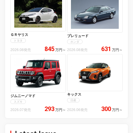
ＧＲヤリス
プレリュード
トヨタ
ホンダ
845
631
2026.08発売
万円
～
2026.08発売
万円
～
キックス
ジムニーノマド
日産
スズキ
293
300
2026.07発売
万円
～
2026.06発売
万円
～