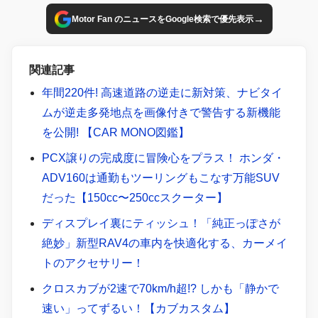
→
Motor Fan のニュースをGoogle検索で優先表示
関連記事
年間220件! 高速道路の逆走に新対策、ナビタイ
ムが逆走多発地点を画像付きで警告する新機能
を公開! 【CAR MONO図鑑】
PCX譲りの完成度に冒険心をプラス！ ホンダ・
ADV160は通勤もツーリングもこなす万能SUV
だった【150cc〜250ccスクーター】
ディスプレイ裏にティッシュ！「純正っぽさが
絶妙」新型RAV4の車内を快適化する、カーメイ
トのアクセサリー！
クロスカブが2速で70km/h超!? しかも「静かで
速い」ってずるい！【カブカスタム】