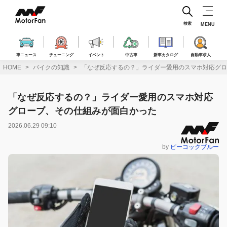
コ
ン
テ
検索
MENU
ン
ツ
へ
車ニュース
チューニング
イベント
中古車
新車カタログ
自動車求人
ス
HOME
バイクの知識
「なぜ反応するの？」ライダー愛用のスマホ対応グロ
キ
ッ
プ
「なぜ反応するの？」ライダー愛用のスマホ対応
グローブ、その仕組みが面白かった
2026.06.29 09:10
by
ピーコックブルー