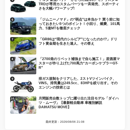
TRDが専用カスタムパーツを一斉発売、スポーティ
さを大幅パワーアップ!
「ジムニーノマド」の“弱点”は本当か？ 買う前に知
っておきたい5つのポイント！小回り、燃費、101馬
力、5速MTを徹底チェック
「GR86は“現代のシルビア”になったのか!?」ドリ
フト黄金期を生きた達人、その答え
「2700発のリベット補強まで自ら施工！」居酒屋マ
スターが作り上げた700馬力“カーボンケブラーGT-
R”
排ガス規制をクリアした、2ストVツインバイク、
VINS。排気量は249.5cc、83HPを絞り出す。その
エンジンの技術とは
月間販売台数トップに躍り出た注目モデル「ダイハ
ツ・ムーヴ」【最新軽自動車 車種別解説
DAIHATSU MOVE】
最終更新：2026/08/06 21:08