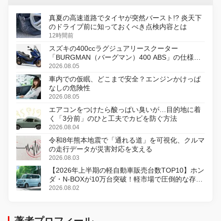
真夏の高速道路でタイヤが突然バースト!? 炎天下
のドライブ前に知っておくべき点検内容とは
12時間前
スズキの400ccラグジュアリースクーター
「BURGMAN（バーグマン）400 ABS」の仕様を
変更し、8月18日に発売
2026.08.05
車内での仮眠、どこまで安全？エンジンかけっぱ
なしの危険性
2026.08.05
エアコンをつけたら酸っぱい臭いが…目的地に着
く「3分前」のひと工夫でカビを防ぐ方法
2026.08.04
令和8年熊本地震で「通れる道」を可視化、クルマ
の走行データが災害対応を支える
2026.08.03
【2026年上半期の軽自動車販売台数TOP10】ホン
ダ・N-BOXが10万台突破！軽市場で圧倒的な存在
感
2026.08.02