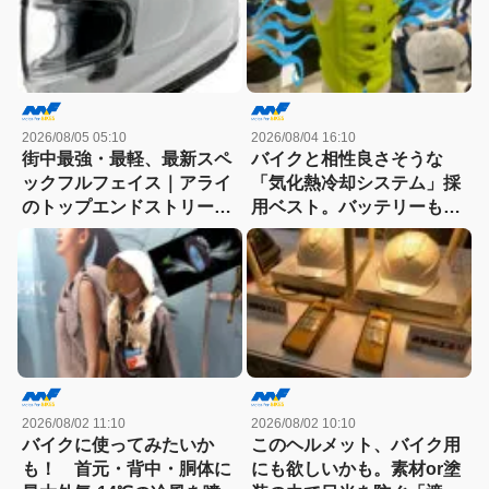
2026/08/05 05:10
2026/08/04 16:10
街中最強・最軽、最新スペ
バイクと相性良さそうな
ックフルフェイス｜アライ
「気化熱冷却システム」採
のトップエンドストリート
用ベスト。バッテリーも保
モデル「X-SNC」登場
冷剤も不要、水と走行風の
みで“優しく”冷やす！
2026/08/02 11:10
2026/08/02 10:10
バイクに使ってみたいか
このヘルメット、バイク用
も！ 首元・背中・胴体に
にも欲しいかも。素材or塗