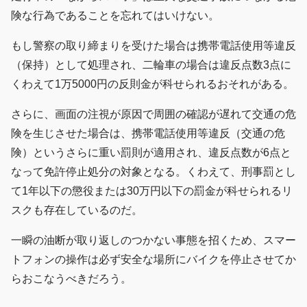
険な行為であることを忘れてはいけない。
もし警察の取り締まりを受けた場合は携帯電話使用等違反
（保持）として処理され、二輪車の場合は違反点数3点に
くわえて1万5000円の反則金が科せられるおそれがある。
さらに、画面の注視が原因で周囲の確認が遅れて交通の危
険を生じさせた場合は、携帯電話使用等違反（交通の危
険）というさらに重い罰則が適用され、違反点数が6点と
なって免許停止処分の対象となる。くわえて、刑事罰とし
て1年以下の懲役または30万円以下の罰金が科せられるリ
スクも存在しているのだ。
一瞬の油断が取り返しのつかない事態を招くため、スマー
トフォンの操作は必ず安全な場所にバイクを停止させてか
らおこなうべきだろう。