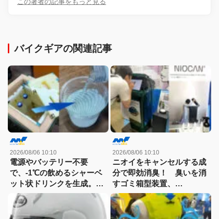
この著者の記事をもっと見る
バイクギアの関連記事
2026/08/06 10:10
2026/08/06 10:10
電源やバッテリー不要
ニオイをキャンセルする成
で、-1℃の飲めるシャーベ
分で即効消臭！ 臭いを消
ット状ドリンクを生成。現
すゴミ箱型装置、
場作業やアウトドアに「ア
「NIOCAN（ニオキャ
イススラリーメーカー」が
ン）」を噴射！
便利！