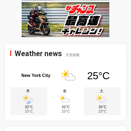
Weather news
天気情報
25°C
New York City
木
金
土
32°C
32°C
30°C
23°C
23°C
23°C