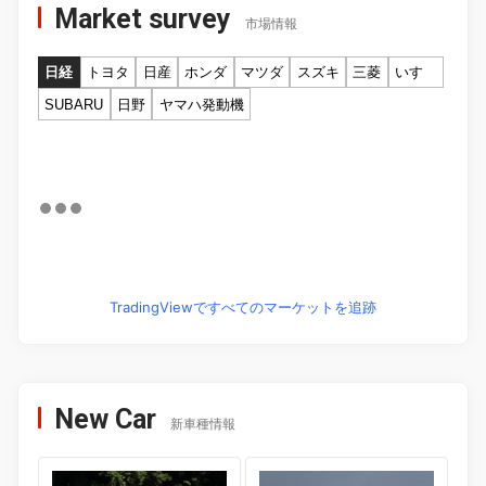
Market survey
市場情報
日経
トヨタ
日産
ホンダ
マツダ
スズキ
三菱
いすゞ
SUBARU
日野
ヤマハ発動機
TradingViewですべてのマーケットを追跡
New Car
新車種情報