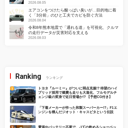
2026.08.05
エアコンをつけたら酸っぱい臭いが…目的地に着
く「3分前」のひと工夫でカビを防ぐ方法
2026.08.04
令和8年熊本地震で「通れる道」を可視化、クルマ
の走行データが災害対応を支える
2026.08.03
Ranking
ランキング
トヨタ『ルーミー』がついに弱点克服!? 待望のハイ
ブリッド採用で燃費も走りも大進化、フルモデルチ
ェンジ級の変身で近日登場か!? 【予想CG付き】
「下着メーカーが作った和製スーパーカー!?」F1エ
ンジンを積んだジオット・キャスピタという伝説
電源やバッテリー不要で、-1℃の飲めるシャーベッ