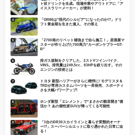
ト状ドリンクを生成。現場作業やアウトドアに「ア
イススラリーメーカー」が便利！
「GR86は“現代のシルビア”になったのか!?」ドリ
フト黄金期を生きた達人、その答え
「2700発のリベット補強まで自ら施工！」居酒屋マ
スターが作り上げた700馬力“カーボンケブラーGT-
R”
排ガス規制をクリアした、2ストVツインバイク、
VINS。排気量は249.5cc、83HPを絞り出す。その
エンジンの技術とは
トヨタ 新型ハリアーがさらに精悍に! モデリスタ＆
TRDが専用カスタムパーツを一斉発売、スポーティ
さを大幅パワーアップ!
ホンダ新型「エレメント」で“まさかの観音開き”復
活か？ あの個性派SUVが帰ってくる可能性
「3台のDR30スカイラインと暮らす変態的オーナ
ー!?」スーパーシルエットに取り憑かれた日常に迫
る！