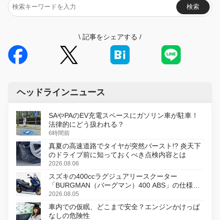
検索
\
記事をシェアする
/
ヘッドラインニュース
SAやPAのEV充電スペースにガソリン車が駐車！
法律的にどう扱われる？
6時間前
真夏の高速道路でタイヤが突然バースト!? 炎天下
のドライブ前に知っておくべき点検内容とは
2026.08.06
スズキの400ccラグジュアリースクーター
「BURGMAN（バーグマン）400 ABS」の仕様を
変更し、8月18日に発売
2026.08.05
車内での仮眠、どこまで安全？エンジンかけっぱ
なしの危険性