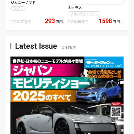
ジムニーノマド
Ｓクラス
スズキ
メルセデス・ベンツ
293
1598
2026.07発売
万円
～
2026.06発売
万円
～
Latest Issue
新刊案内