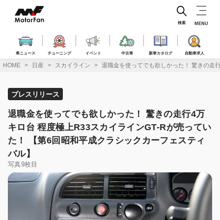
コ
ン
テ
検索
MENU
ン
ツ
へ
車ニュース
チューニング
イベント
中古車
新車カタログ
自動車求人
ス
HOME
日産
スカイライン
退職金を使ってでも欲しかった！ 驚きの走行
キ
ッ
プ
プレスリリース
退職金を使ってでも欲しかった！ 驚きの走行4万
キロ台 程度極上R33スカイラインGT-Rが売ってい
た！ 【第6回昭和平成クラシックカーフェスティ
バル】
写真9枚目