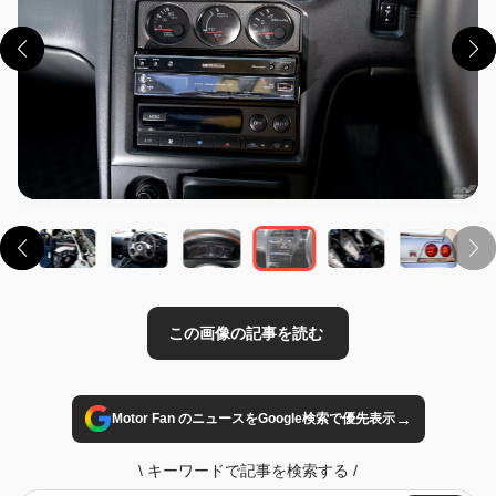
この画像の記事を読む
→
Motor Fan のニュースをGoogle検索で優先表示
\
キーワードで記事を検索する
/