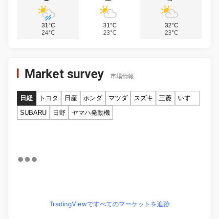
31°C
31°C
32°C
24°C
23°C
23°C
Market survey
市場情報
日経
トヨタ
日産
ホンダ
マツダ
スズキ
三菱
いすゞ
SUBARU
日野
ヤマハ発動機
TradingViewですべてのマーケットを追跡