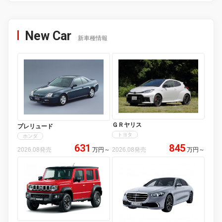
New Car
新車種情報
ＧＲヤリス
プレリュード
トヨタ
ホンダ
631
845
2026.08発売
万円
～
2026.08発売
万円
～