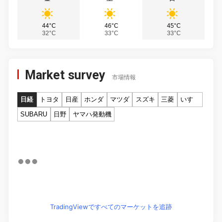
44°C
46°C
45°C
32°C
33°C
33°C
Market survey
市場情報
日経
トヨタ
日産
ホンダ
マツダ
スズキ
三菱
いすゞ
SUBARU
日野
ヤマハ発動機
TradingViewですべてのマーケットを追跡