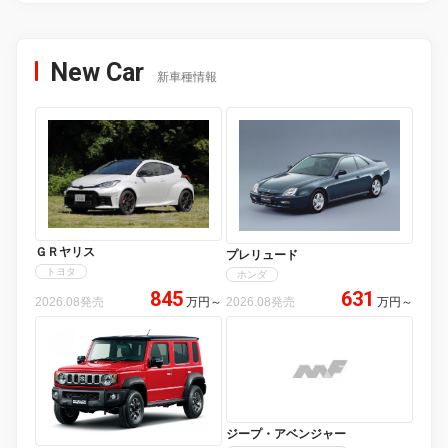
New Car
新車種情報
ＧＲヤリス
プレリュード
トヨタ
ホンダ
845
631
2026.08発売
万円
～
2026.08発売
万円
～
ジープ・アベンジャー