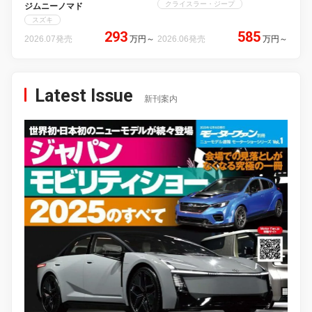
クライスラー・ジープ
ジムニーノマド
スズキ
293
585
2026.07発売
万円
～
2026.06発売
万円
～
Latest Issue
新刊案内