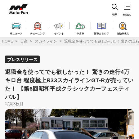
コ
ン
テ
検索
MENU
ン
ツ
へ
車ニュース
チューニング
イベント
中古車
新車カタログ
自動車求人
ス
HOME
日産
スカイライン
退職金を使ってでも欲しかった！ 驚きの走行
キ
ッ
プ
プレスリリース
退職金を使ってでも欲しかった！ 驚きの走行4万
キロ台 程度極上R33スカイラインGT-Rが売ってい
た！ 【第6回昭和平成クラシックカーフェスティ
バル】
写真3枚目