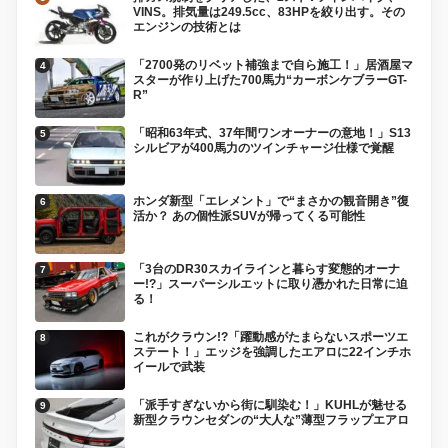
VINS。排気量は249.5cc、83HPを絞り出す。その
エンジンの技術とは
「2700発のリベット補強まで自ら施工！」居酒屋マ
スターが作り上げた700馬力“カーボンケブラーGT-
R”
「昭和63年式、37年間ワンオーナーの意地！」S13
シルビアが400馬力のツインチャージ仕様で覚醒
ホンダ新型「エレメント」で“まさかの観音開き”復
活か？ あの個性派SUVが帰ってくる可能性
「3台のDR30スカイラインと暮らす変態的オーナ
ー!?」スーパーシルエットに取り憑かれた日常に迫
る！
これがクラウン!?「躍動感がたまらないスポーツエ
ステート！」エッジを強調したエアロに22インチホ
イールで武装
「派手すぎないから街に馴染む！」KUHLが魅せる
新型クラウンセダンの“大人な”薄型フラップエアロ