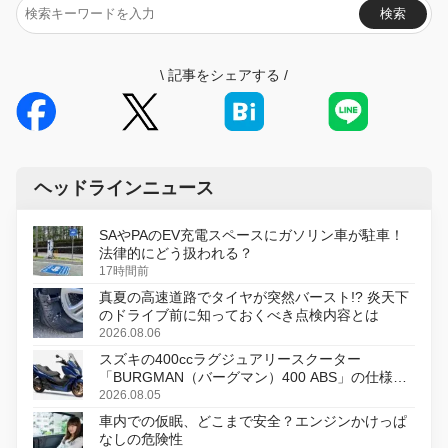
検索
\
記事をシェアする
/
ヘッドラインニュース
SAやPAのEV充電スペースにガソリン車が駐車！
法律的にどう扱われる？
17時間前
真夏の高速道路でタイヤが突然バースト!? 炎天下
のドライブ前に知っておくべき点検内容とは
2026.08.06
スズキの400ccラグジュアリースクーター
「BURGMAN（バーグマン）400 ABS」の仕様を
変更し、8月18日に発売
2026.08.05
車内での仮眠、どこまで安全？エンジンかけっぱ
なしの危険性