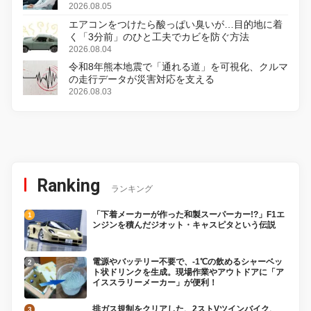
2026.08.05
エアコンをつけたら酸っぱい臭いが…目的地に着
く「3分前」のひと工夫でカビを防ぐ方法
2026.08.04
令和8年熊本地震で「通れる道」を可視化、クルマ
の走行データが災害対応を支える
2026.08.03
Ranking
ランキング
「下着メーカーが作った和製スーパーカー!?」F1エ
ンジンを積んだジオット・キャスピタという伝説
電源やバッテリー不要で、-1℃の飲めるシャーベッ
ト状ドリンクを生成。現場作業やアウトドアに「ア
イススラリーメーカー」が便利！
排ガス規制をクリアした、2ストVツインバイク、