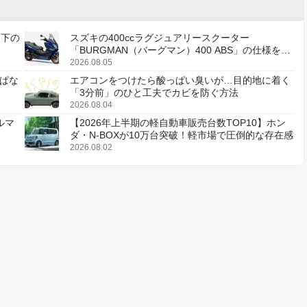
天下の
スズキの400ccラグジュアリースクーター
「BURGMAN（バーグマン）400 ABS」の仕様を変
更し、8月18日に発売
2026.08.05
ぱな
エアコンをつけたら酸っぱい臭いが…目的地に着く
「3分前」のひと工夫でカビを防ぐ方法
2026.08.04
ルマ
【2026年上半期の軽自動車販売台数TOP10】ホン
ダ・N-BOXが10万台突破！軽市場で圧倒的な存在感
2026.08.02