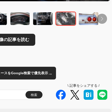
→
のニュースをGoogle検索で優先表示
\
記事をシェアする
/
検索