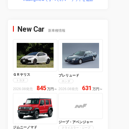
New Car
新車種情報
ＧＲヤリス
プレリュード
トヨタ
ホンダ
845
631
2026.08発売
万円
～
2026.08発売
万円
～
ジープ・アベンジャー
ジムニーノマド
クライスラー・ジープ