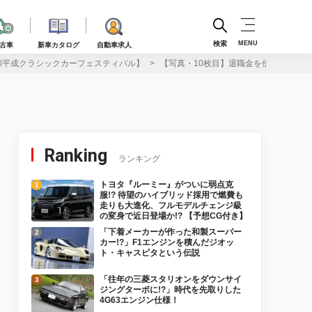
検索
MENU
古車
新車カタログ
自動車求人
昭和平成クラシックカーフェスティバル】
【写真・10枚目】退職金を使ってでも欲
Ranking
ランキング
トヨタ『ルーミー』がついに弱点克
服!? 待望のハイブリッド採用で燃費も
走りも大進化、フルモデルチェンジ級
の変身で近日登場か!? 【予想CG付き】
「下着メーカーが作った和製スーパー
カー!?」F1エンジンを積んだジオッ
ト・キャスピタという伝説
「往年の三菱スタリオンをダウンサイ
ジングターボに!?」時代を先取りした
4G63エンジン仕様！