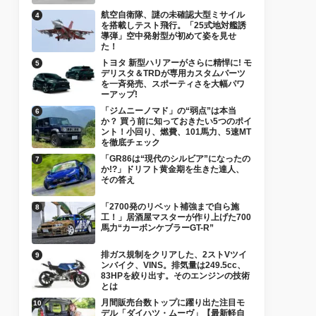
航空自衛隊、謎の未確認大型ミサイル
を搭載しテスト飛行。「25式地対艦誘
導弾」空中発射型が初めて姿を見せ
た！
トヨタ 新型ハリアーがさらに精悍に! モ
デリスタ＆TRDが専用カスタムパーツ
を一斉発売、スポーティさを大幅パワ
ーアップ!
「ジムニーノマド」の“弱点”は本当
か？ 買う前に知っておきたい5つのポイ
ント！小回り、燃費、101馬力、5速MT
を徹底チェック
「GR86は“現代のシルビア”になったの
か!?」ドリフト黄金期を生きた達人、
その答え
「2700発のリベット補強まで自ら施
工！」居酒屋マスターが作り上げた700
馬力“カーボンケブラーGT-R”
排ガス規制をクリアした、2ストVツイ
ンバイク、VINS。排気量は249.5cc、
83HPを絞り出す。そのエンジンの技術
とは
月間販売台数トップに躍り出た注目モ
デル「ダイハツ・ムーヴ」【最新軽自