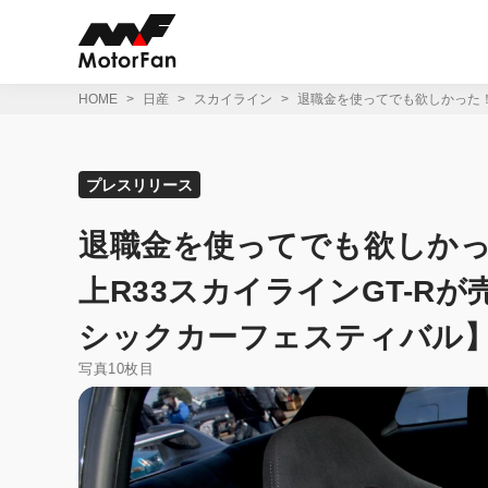
コ
ン
テ
ン
ツ
HOME
日産
スカイライン
退職金を使ってでも欲しかった！
へ
ス
キ
ッ
プレスリリース
プ
退職金を使ってでも欲しかっ
上R33スカイラインGT-R
シックカーフェスティバル
写真10枚目