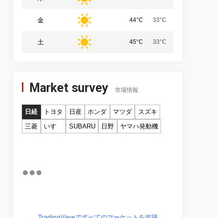
金
44°C
33°C
土
45°C
33°C
Market survey
市場情報
日経
トヨタ
日産
ホンダ
マツダ
スズキ
三菱
いすゞ
SUBARU
日野
ヤマハ発動機
TradingViewですべてのマーケットを追跡