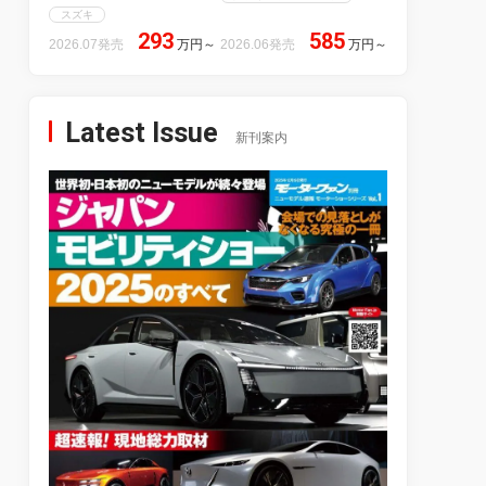
スズキ
293
585
2026.07発売
万円
～
2026.06発売
万円
～
Latest Issue
新刊案内