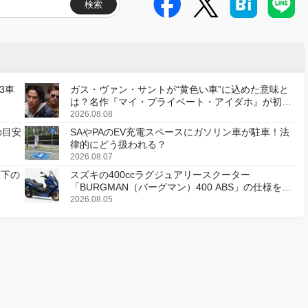
検索
3車
ガス・ヴァン・サントが“黄色い車”に込めた意味と
は？名作『マイ・プライベート・アイダホ』が初の
デジタルリマスター版で復活
2026.08.08
の目安
SAやPAのEV充電スペースにガソリン車が駐車！法
律的にどう扱われる？
2026.08.07
天下の
スズキの400ccラグジュアリースクーター
「BURGMAN（バーグマン）400 ABS」の仕様を変
更し、8月18日に発売
2026.08.05