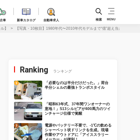
検索
MENU
古車
新車カタログ
自動車求人
シル】
【写真・10枚目】1980年代〜2010年代モデルまで“億”超え当たり前の
Ranking
ランキング
「必要なのは半分だけだった。」荷台
半分シェルの最強トランポスタイル
「昭和63年式、37年間ワンオーナーの
意地！」S13シルビアが400馬力のツイ
ンチャージ仕様で覚醒
電源やバッテリー不要で、-1℃の飲める
シャーベット状ドリンクを生成。現場
作業やアウトドアに「アイススラリー
メーカー」が便利！