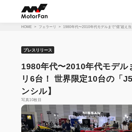
コ
ン
テ
ン
ツ
HOME
フェラーリ
1980年代〜2010年代モデルまで“億”超
へ
ス
キ
ッ
プレスリリース
プ
1980年代〜2010年代モデ
リ6台！ 世界限定10台の「
ンシル】
写真10枚目