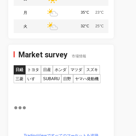
月
35°C
23°C
火
32°C
25°C
Market survey
市場情報
日経
トヨタ
日産
ホンダ
マツダ
スズキ
三菱
いすゞ
SUBARU
日野
ヤマハ発動機
TradingViewですべてのマーケットを追跡