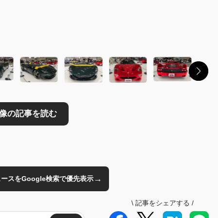
読む
→
のニュースをGoogle検索で優先表示
\
記事をシェアする
/