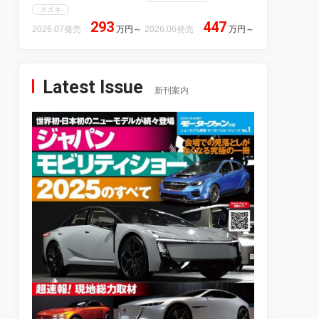
スズキ
293
447
2026.07発売
万円
～
2026.06発売
万円
～
Latest Issue
新刊案内