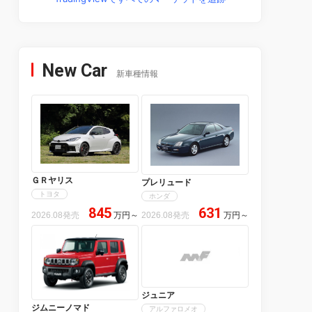
New Car
新車種情報
ＧＲヤリス
プレリュード
トヨタ
ホンダ
845
631
2026.08発売
万円
～
2026.08発売
万円
～
ジュニア
ジムニーノマド
アルファロメオ