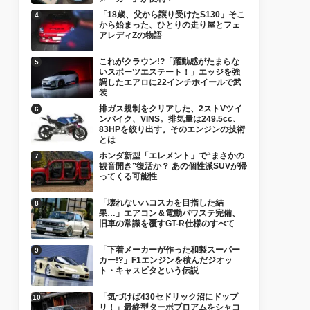
「18歳、父から譲り受けたS130」そこ
から始まった、ひとりの走り屋とフェ
アレディZの物語
これがクラウン!?「躍動感がたまらな
いスポーツエステート！」エッジを強
調したエアロに22インチホイールで武
装
排ガス規制をクリアした、2ストVツイ
ンバイク、VINS。排気量は249.5cc、
83HPを絞り出す。そのエンジンの技術
とは
ホンダ新型「エレメント」で“まさかの
観音開き”復活か？ あの個性派SUVが帰
ってくる可能性
「壊れないハコスカを目指した結
果…」エアコン＆電動パワステ完備、
旧車の常識を覆すGT-R仕様のすべて
「下着メーカーが作った和製スーパー
カー!?」F1エンジンを積んだジオッ
ト・キャスピタという伝説
「気づけば430セドリック沼にドップ
リ！」最終型ターボブロアムをシャコ