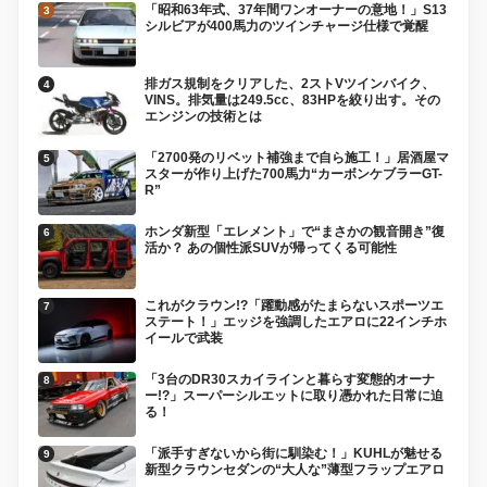
「昭和63年式、37年間ワンオーナーの意地！」S13
シルビアが400馬力のツインチャージ仕様で覚醒
排ガス規制をクリアした、2ストVツインバイク、
VINS。排気量は249.5cc、83HPを絞り出す。その
エンジンの技術とは
「2700発のリベット補強まで自ら施工！」居酒屋マ
スターが作り上げた700馬力“カーボンケブラーGT-
R”
ホンダ新型「エレメント」で“まさかの観音開き”復
活か？ あの個性派SUVが帰ってくる可能性
これがクラウン!?「躍動感がたまらないスポーツエ
ステート！」エッジを強調したエアロに22インチホ
イールで武装
「3台のDR30スカイラインと暮らす変態的オーナ
ー!?」スーパーシルエットに取り憑かれた日常に迫
る！
「派手すぎないから街に馴染む！」KUHLが魅せる
新型クラウンセダンの“大人な”薄型フラップエアロ