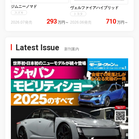
ジムニーノマド
ヴェルファイアハイブリッド
スズキ
トヨタ
293
710
2026.07発売
万円
～
2026.06発売
万円
～
Latest Issue
新刊案内