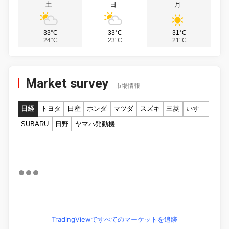
土
日
月
33°C
33°C
31°C
24°C
23°C
21°C
Market survey
市場情報
日経
トヨタ
日産
ホンダ
マツダ
スズキ
三菱
いすゞ
SUBARU
日野
ヤマハ発動機
TradingViewですべてのマーケットを追跡