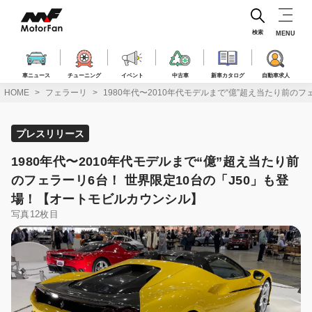
コ
ン
テ
検索
MENU
ン
ツ
へ
車ニュース
チューニング
イベント
中古車
新車カタログ
自動車求人
ス
HOME
フェラーリ
1980年代〜2010年代モデルまで“億”超え当たり前の
キ
ッ
プ
プレスリリース
1980年代〜2010年代モデルまで“億”超え当たり前
のフェラーリ6台！ 世界限定10台の「J50」も登
場！【オートモビルカウンシル】
写真12枚目