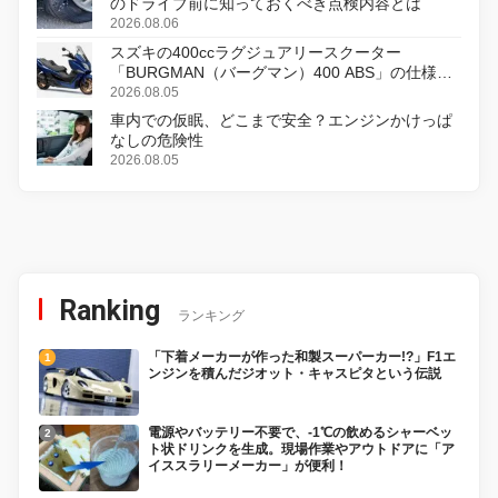
のドライブ前に知っておくべき点検内容とは
2026.08.06
スズキの400ccラグジュアリースクーター
「BURGMAN（バーグマン）400 ABS」の仕様を
変更し、8月18日に発売
2026.08.05
車内での仮眠、どこまで安全？エンジンかけっぱ
なしの危険性
2026.08.05
Ranking
ランキング
「下着メーカーが作った和製スーパーカー!?」F1エ
ンジンを積んだジオット・キャスピタという伝説
電源やバッテリー不要で、-1℃の飲めるシャーベッ
ト状ドリンクを生成。現場作業やアウトドアに「ア
イススラリーメーカー」が便利！