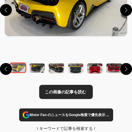
この画像の記事を読む
→
Motor Fan のニュースをGoogle検索で優先表示
\
キーワードで記事を検索する
/