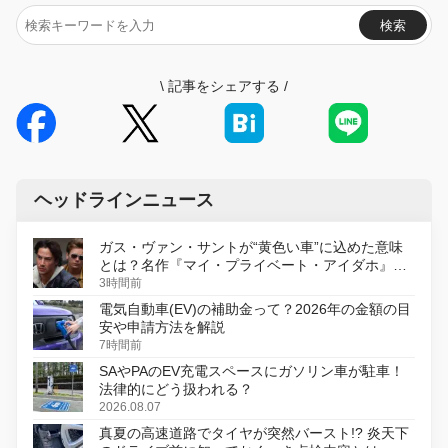
検索
\
記事をシェアする
/
ヘッドラインニュース
ガス・ヴァン・サントが“黄色い車”に込めた意味
とは？名作『マイ・プライベート・アイダホ』が
初のデジタルリマスター版で復活
3時間前
電気自動車(EV)の補助金って？2026年の金額の目
安や申請方法を解説
7時間前
SAやPAのEV充電スペースにガソリン車が駐車！
法律的にどう扱われる？
2026.08.07
真夏の高速道路でタイヤが突然バースト!? 炎天下