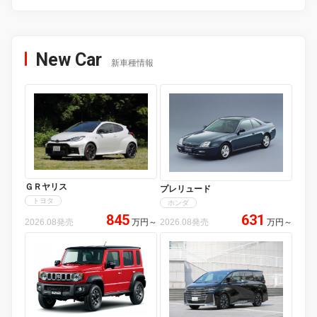
New Car
新車種情報
ＧＲヤリス
プレリュード
トヨタ
ホンダ
845
631
2026.08発売
万円
～
2026.08発売
万円
～