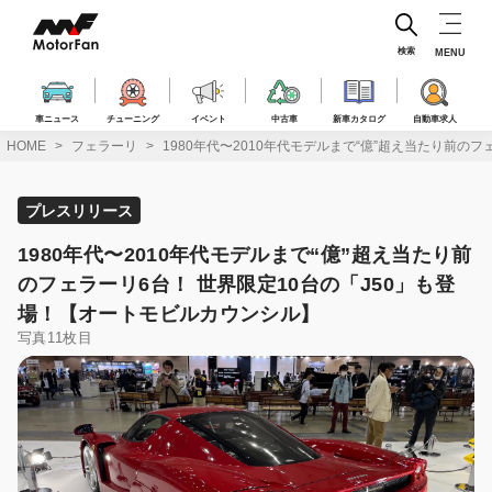
コ
ン
テ
検索
MENU
ン
ツ
へ
車ニュース
チューニング
イベント
中古車
新車カタログ
自動車求人
ス
HOME
フェラーリ
1980年代〜2010年代モデルまで“億”超え当たり前の
キ
ッ
プ
プレスリリース
1980年代〜2010年代モデルまで“億”超え当たり前
のフェラーリ6台！ 世界限定10台の「J50」も登
場！【オートモビルカウンシル】
写真11枚目