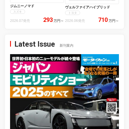
ジムニーノマド
ヴェルファイアハイブリッド
スズキ
トヨタ
293
710
2026.07発売
万円
～
2026.06発売
万円
～
Latest Issue
新刊案内