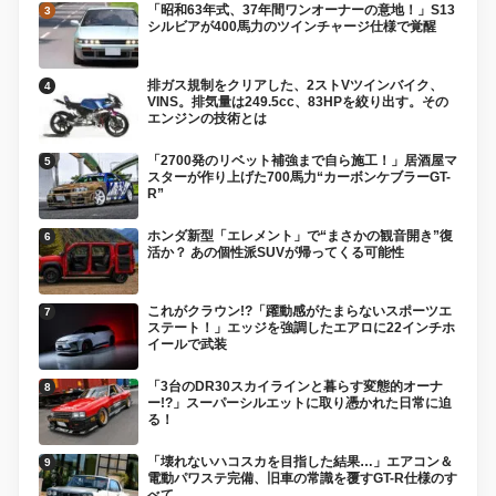
「昭和63年式、37年間ワンオーナーの意地！」S13
シルビアが400馬力のツインチャージ仕様で覚醒
排ガス規制をクリアした、2ストVツインバイク、
VINS。排気量は249.5cc、83HPを絞り出す。その
エンジンの技術とは
「2700発のリベット補強まで自ら施工！」居酒屋マ
スターが作り上げた700馬力“カーボンケブラーGT-
R”
ホンダ新型「エレメント」で“まさかの観音開き”復
活か？ あの個性派SUVが帰ってくる可能性
これがクラウン!?「躍動感がたまらないスポーツエ
ステート！」エッジを強調したエアロに22インチホ
イールで武装
「3台のDR30スカイラインと暮らす変態的オーナ
ー!?」スーパーシルエットに取り憑かれた日常に迫
る！
「壊れないハコスカを目指した結果…」エアコン＆
電動パワステ完備、旧車の常識を覆すGT-R仕様のす
べて