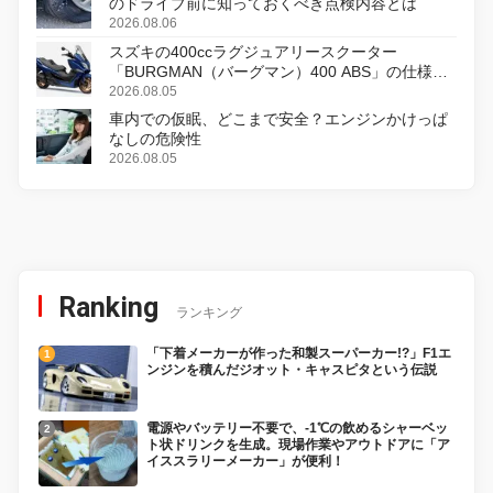
のドライブ前に知っておくべき点検内容とは
2026.08.06
スズキの400ccラグジュアリースクーター
「BURGMAN（バーグマン）400 ABS」の仕様を
変更し、8月18日に発売
2026.08.05
車内での仮眠、どこまで安全？エンジンかけっぱ
なしの危険性
2026.08.05
Ranking
ランキング
「下着メーカーが作った和製スーパーカー!?」F1エ
ンジンを積んだジオット・キャスピタという伝説
電源やバッテリー不要で、-1℃の飲めるシャーベッ
ト状ドリンクを生成。現場作業やアウトドアに「ア
イススラリーメーカー」が便利！