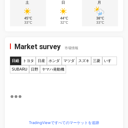
土
日
月
45°C
44°C
38°C
33°C
32°C
33°C
Market survey
市場情報
日経
トヨタ
日産
ホンダ
マツダ
スズキ
三菱
いすゞ
SUBARU
日野
ヤマハ発動機
TradingViewですべてのマーケットを追跡