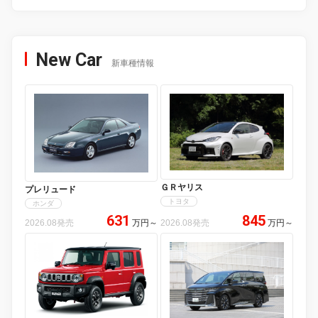
New Car
新車種情報
ＧＲヤリス
プレリュード
トヨタ
ホンダ
631
845
2026.08発売
万円
～
2026.08発売
万円
～