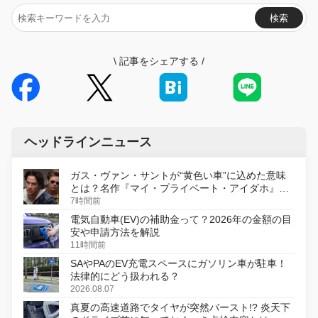
検索
\
記事をシェアする
/
ヘッドラインニュース
ガス・ヴァン・サントが“黄色い車”に込めた意味
とは？名作『マイ・プライベート・アイダホ』が
初のデジタルリマスター版で復活
7時間前
電気自動車(EV)の補助金って？2026年の金額の目
安や申請方法を解説
11時間前
SAやPAのEV充電スペースにガソリン車が駐車！
法律的にどう扱われる？
2026.08.07
真夏の高速道路でタイヤが突然バースト!? 炎天下