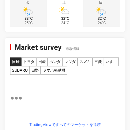
金
土
日
33°C
32°C
32°C
25°C
24°C
24°C
Market survey
市場情報
日経
トヨタ
日産
ホンダ
マツダ
スズキ
三菱
いすゞ
SUBARU
日野
ヤマハ発動機
TradingViewですべてのマーケットを追跡