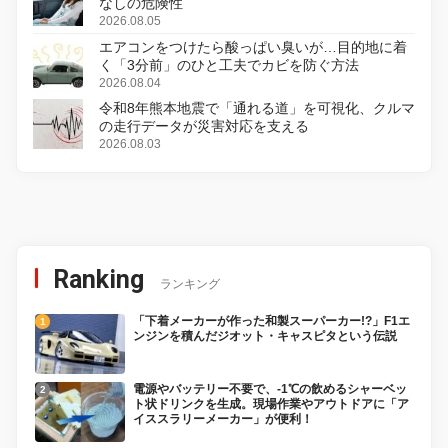
なしの危険性
2026.08.05
エアコンをつけたら酸っぱい臭いが…目的地に着
く「3分前」のひと工夫でカビを防ぐ方法
2026.08.04
令和8年熊本地震で「通れる道」を可視化、クルマ
の走行データが災害対応を支える
2026.08.03
Ranking
ランキング
「下着メーカーが作った和製スーパーカー!?」F1エ
ンジンを積んだジオット・キャスピタという伝説
電源やバッテリー不要で、-1℃の飲めるシャーベッ
ト状ドリンクを生成。現場作業やアウトドアに「ア
イススラリーメーカー」が便利！