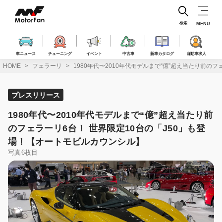
コ
ン
テ
検索
MENU
ン
ツ
へ
車ニュース
チューニング
イベント
中古車
新車カタログ
自動車求人
ス
HOME
フェラーリ
1980年代〜2010年代モデルまで“億”超え当たり前の
キ
ッ
プ
プレスリリース
1980年代〜2010年代モデルまで“億”超え当たり前
のフェラーリ6台！ 世界限定10台の「J50」も登
場！【オートモビルカウンシル】
写真6枚目