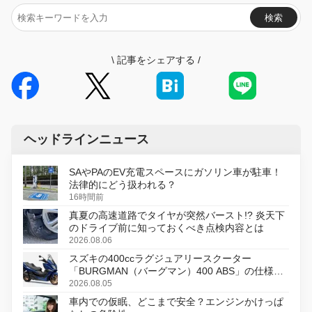
検索
\
記事をシェアする
/
ヘッドラインニュース
SAやPAのEV充電スペースにガソリン車が駐車！
法律的にどう扱われる？
16時間前
真夏の高速道路でタイヤが突然バースト!? 炎天下
のドライブ前に知っておくべき点検内容とは
2026.08.06
スズキの400ccラグジュアリースクーター
「BURGMAN（バーグマン）400 ABS」の仕様を
変更し、8月18日に発売
2026.08.05
車内での仮眠、どこまで安全？エンジンかけっぱ