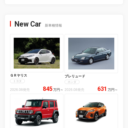
New Car
新車種情報
ＧＲヤリス
プレリュード
トヨタ
ホンダ
845
631
2026.08発売
万円
～
2026.08発売
万円
～