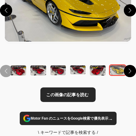
この画像の記事を読む
→
Motor Fan のニュースをGoogle検索で優先表示
\
キーワードで記事を検索する
/