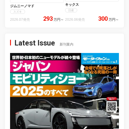
キックス
ジムニーノマド
日産
スズキ
293
300
2026.07発売
万円
～
2026.06発売
万円
～
Latest Issue
新刊案内