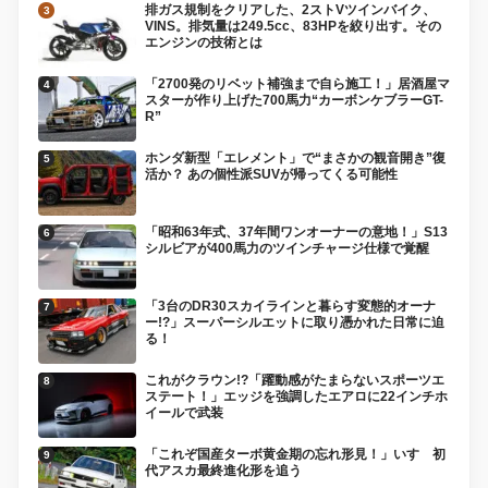
排ガス規制をクリアした、2ストVツインバイク、
VINS。排気量は249.5cc、83HPを絞り出す。その
エンジンの技術とは
「2700発のリベット補強まで自ら施工！」居酒屋マ
スターが作り上げた700馬力“カーボンケブラーGT-
R”
ホンダ新型「エレメント」で“まさかの観音開き”復
活か？ あの個性派SUVが帰ってくる可能性
「昭和63年式、37年間ワンオーナーの意地！」S13
シルビアが400馬力のツインチャージ仕様で覚醒
「3台のDR30スカイラインと暮らす変態的オーナ
ー!?」スーパーシルエットに取り憑かれた日常に迫
る！
これがクラウン!?「躍動感がたまらないスポーツエ
ステート！」エッジを強調したエアロに22インチホ
イールで武装
「これぞ国産ターボ黄金期の忘れ形見！」いすゞ初
代アスカ最終進化形を追う