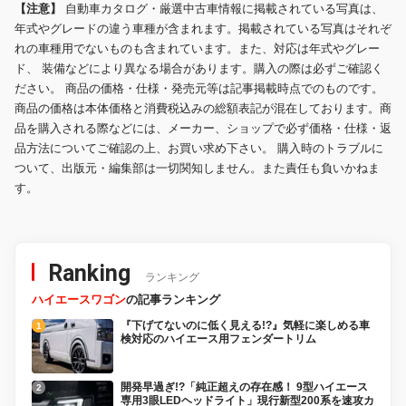
【注意】
自動車カタログ・厳選中古車情報に掲載されている写真は、
年式やグレードの違う車種が含まれます。掲載されている写真はそれぞ
れの車種用でないものも含まれています。また、対応は年式やグレー
ド、 装備などにより異なる場合があります。購入の際は必ずご確認く
ださい。 商品の価格・仕様・発売元等は記事掲載時点でのものです。
商品の価格は本体価格と消費税込みの総額表記が混在しております。商
品を購入される際などには、メーカー、ショップで必ず価格・仕様・返
品方法についてご確認の上、お買い求め下さい。 購入時のトラブルに
ついて、出版元・編集部は一切関知しません。また責任も負いかねま
す。
Ranking
ランキング
ハイエースワゴン
の記事ランキング
『下げてないのに低く見える!?』気軽に楽しめる車
検対応のハイエース用フェンダートリム
開発早過ぎ!?「純正超えの存在感！ 9型ハイエース
専用3眼LEDヘッドライト」現行新型200系を速攻カ