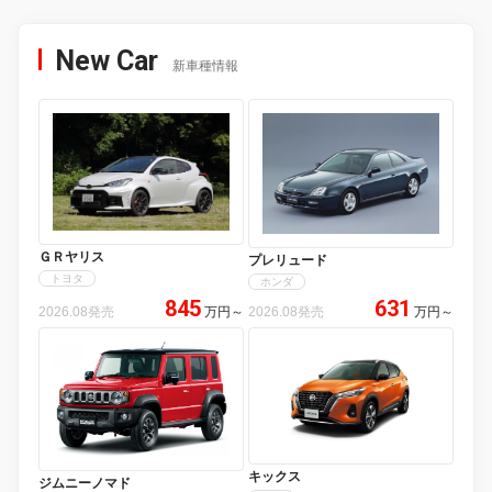
New Car
新車種情報
ＧＲヤリス
プレリュード
トヨタ
ホンダ
845
631
2026.08発売
万円
～
2026.08発売
万円
～
キックス
ジムニーノマド