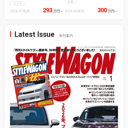
日産
スズキ
293
300
2026.07発売
万円
～
2026.06発売
万円
～
Latest Issue
新刊案内