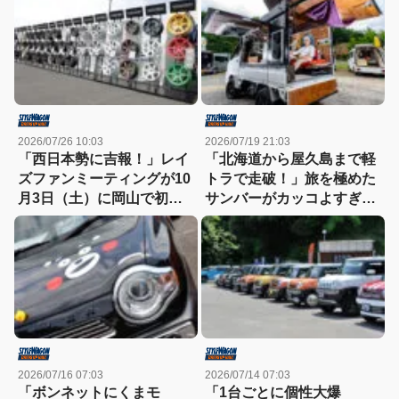
2026/07/26 10:03
2026/07/19 21:03
「西日本勢に吉報！」レイ
「北海道から屋久島まで軽
ズファンミーティングが10
トラで走破！」旅を極めた
月3日（土）に岡山で初開
サンバーがカッコよすぎ
催
る！
2026/07/16 07:03
2026/07/14 07:03
「ボンネットにくまモ
「1台ごとに個性大爆