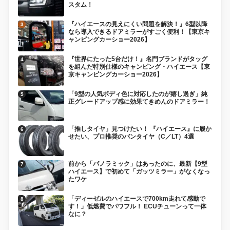
スタム！
『ハイエースの見えにくい問題を解決！』6型以降
なら導入できるドアミラーがすごく便利！【東京キ
ャンピングカーショー2026】
『世界にたった5台だけ！』名門ブランドがタッグ
を組んだ特別仕様のキャンピング・ハイエース【東
京キャンピングカーショー2026】
「9型の人気ボディ色に対応したのが嬉し過ぎ」純
正グレードアップ感に効果てきめんのドアミラー！
「推しタイヤ」見つけたい！ 『ハイエース』に履か
せたい、プロ推奨のバンタイヤ（C／LT）4選
前から「パノラミック」はあったのに、最新【9型
ハイエース】で初めて「ガッツミラー」がなくなっ
たワケ
「ディーゼルのハイエースで700km走れて感動で
す！」低燃費でパワフル！ ECUチューンって一体
なに？