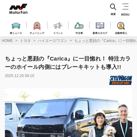
コ
ン
テ
検索
MENU
ン
ツ
へ
車ニュース
チューニング
イベント
中古車
新車カタログ
自動車求人
ス
HOME
トヨタ
ハイエースワゴン
ちょっと悪顔の『Carica』に一目惚
キ
ッ
プ
ちょっと悪顔の『Carica』に一目惚れ！ 特注カラ
ーのホイール内側にはブレーキキットも導入!!
2025.12.20 09:10