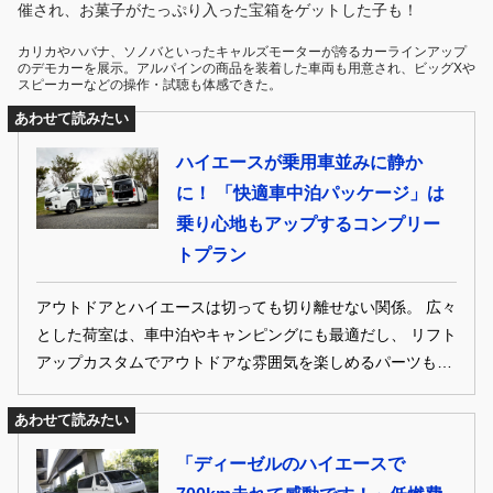
催され、お菓子がたっぷり入った宝箱をゲットした子も！
カリカやハバナ、ソノバといったキャルズモーターが誇るカーラインアップ
のデモカーを展示。アルパインの商品を装着した車両も用意され、ビッグXや
スピーカーなどの操作・試聴も体感できた。
あわせて読みたい
ハイエースが乗用車並みに静か
に！ 「快適車中泊パッケージ」は
乗り心地もアップするコンプリー
トプラン
アウトドアとハイエースは切っても切り離せない関係。 広々
とした荷室は、車中泊やキャンピングにも最適だし、 リフト
アップカスタムでアウトドアな雰囲気を楽しめるパーツも豊
富だ。 そこで200系ハイエースの最新アウトドア＆キャンピ
ング仕様を集めてみました。 これからのシーズン、外に飛び
あわせて読みたい
出したくなること間違いなし！
「ディーゼルのハイエースで