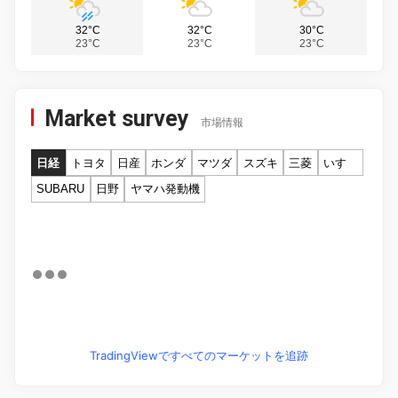
32°C
32°C
30°C
23°C
23°C
23°C
Market survey
市場情報
日経
トヨタ
日産
ホンダ
マツダ
スズキ
三菱
いすゞ
SUBARU
日野
ヤマハ発動機
TradingViewですべてのマーケットを追跡