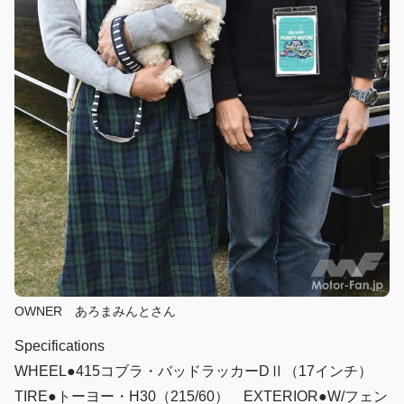
OWNER あろまみんとさん
Specifications
WHEEL●415コブラ・バッドラッカーDⅡ（17インチ）
TIRE●トーヨー・H30（215/60） EXTERIOR●W/フェン