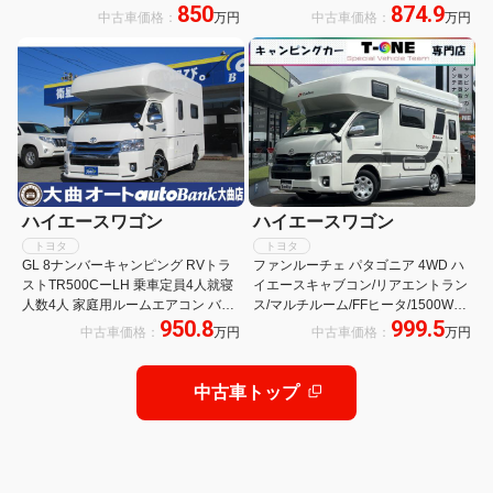
850
874.9
地仕様 パノラミックビュー 両側パワ
FFヒーター 冷蔵庫 TV マックスファ
中古車価格：
万円
中古車価格：
万円
スラ パワーバックドア 運助イージー
ン サイドオーニング メモリーナビ
クローズ ESSEXエアロ 玄武ローダ
バックカメラ キャンピングカー
ウン
ハイエースワゴン
ハイエースワゴン
トヨタ
トヨタ
GL 8ナンバーキャンピング RVトラ
ファンルーチェ パタゴニア 4WD ハ
ストTR500CーLH 乗車定員4人就寝
イエースキャブコン/リアエントラン
人数4人 家庭用ルームエアコン バン
ス/マルチルーム/FFヒータ/1500Wイ
950.8
999.5
クベッド ソファー ベッド テーブル
ンバータ/ツインサブBT/MAXFAN/サ
中古車価格：
万円
中古車価格：
万円
シンク 給排水タンク シューズBOX
イドオーニング/リアTV/UIビークル
傘立て 禁煙車
ショックアブソーバー・スタビライ
ザー
中古車トップ