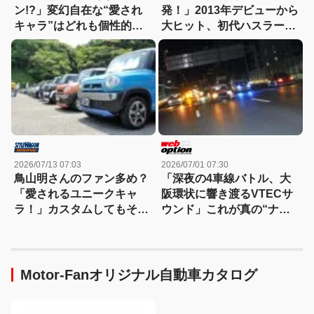
ン!?」変幻自在な“愛され
発！」2013年デビューから
キャラ”はどれも個性的！
大ヒット、初代ハスラーの
【ハスラーカスタム】
魅力が詰まった熱いカスタ
ムミーティング
2026/07/13 07:03
2026/07/01 07:30
鳥山明さんのファン多め？
「深夜の4車線バトル、大
「愛されるユニークキャ
阪環状に響き渡るVTECサ
ラ！」カスタムしてもその
ウンド」これが真の“ナニ
愛嬌は変わらないハスラ
ワトモアレ”だ！
ー！
Motor-Fanオリジナル自動車カタログ