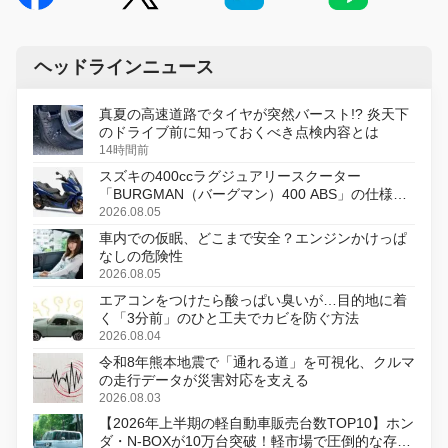
ヘッドラインニュース
真夏の高速道路でタイヤが突然バースト!? 炎天下
のドライブ前に知っておくべき点検内容とは
14時間前
スズキの400ccラグジュアリースクーター
「BURGMAN（バーグマン）400 ABS」の仕様を
変更し、8月18日に発売
2026.08.05
車内での仮眠、どこまで安全？エンジンかけっぱ
なしの危険性
2026.08.05
エアコンをつけたら酸っぱい臭いが…目的地に着
く「3分前」のひと工夫でカビを防ぐ方法
2026.08.04
令和8年熊本地震で「通れる道」を可視化、クルマ
の走行データが災害対応を支える
2026.08.03
【2026年上半期の軽自動車販売台数TOP10】ホン
ダ・N-BOXが10万台突破！軽市場で圧倒的な存在