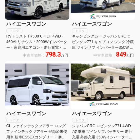
ハイエースワゴン
ハイエースワゴン
トヨタ
トヨタ
RVトラスト TR500 CーLH 4WD・
キャンピングカー ジャパンCRC ロ
460Ahリチウム・2000Wインバータ
ビンソン771 キャブコン シンク 冷蔵
ー・家庭用エアコン・走行充電・外
庫 ツインサブ インバーター350W べ
798.3
849
部充電・シンク・レンジ・45L冷蔵
バスト製FFヒーター 液晶テレビ マ
中古車価格：
万円
中古車価格：
万円
庫・後席TV・FFヒーター・遮光スク
ックスファン ナビ バックカメラ
リーン・マルチルーム・フルセグナ
ETC 常時モニター サイドオーニング
ビ・デジタルミラー
地デジチューナー
ハイエースワゴン
ハイエースワゴン
トヨタ
トヨタ
GL ファインテックツアラー ロング
ジャパンCRC ロビンソン771 4WD
ファインテックツアラー 登録済未使
7名乗車 ツインサブバッテリー 走行
用車 新車ESSEXコンプリート 寒冷
充電 外部充電 350Wインバーター