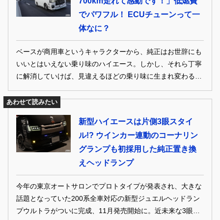
700km走れて感動です！」低燃費
でパワフル！ ECUチューンって一
体なに？
ベースが商用車というキャラクターから、純正はお世辞にも
いいとはいえない乗り味のハイエース。しかし、それら丁寧
に解消していけば、見違えるほどの乗り味に生まれ変わる。
早速、サスペンションを中心とした、ハイエースを気持ちよ
く走らせるためのチューンアップ最新事情にクローズアッ
あわせて読みたい
プ！
新型ハイエースは片側3眼スタイ
ル!? ウインカー連動のコーナリン
グランプも初採用した純正置き換
えヘッドランプ
今年の東京オートサロンでプロトタイプが発表され、大きな
話題となっていた200系全車対応の新型ジュエルヘッドラン
プウルトラがついに完成、11月発売開始に。近未来な3眼仕