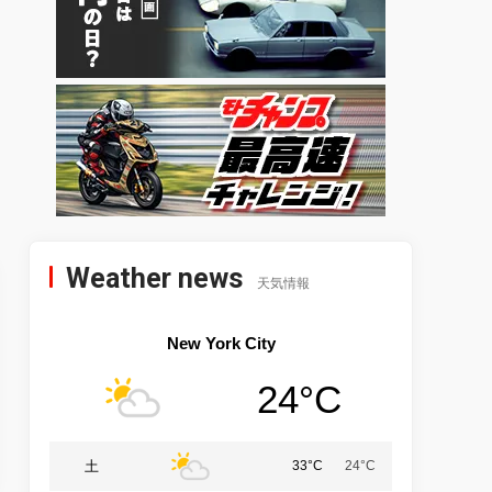
Weather news
天気情報
New York City
24°C
土
33°C
24°C