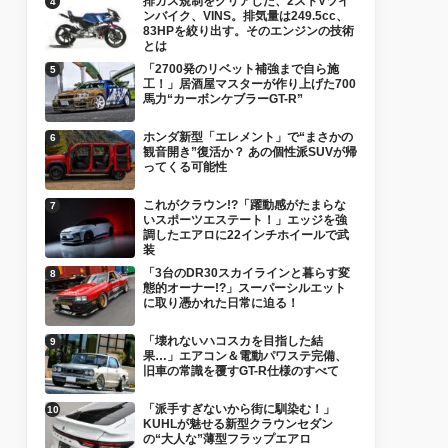
排ガス規制をクリアした、2ストVツイ
ンバイク、VINS。排気量は249.5cc、
83HPを絞り出す。そのエンジンの技術
とは
「2700発のリベット補強まで自ら施
工！」居酒屋マスターが作り上げた700
馬力“カーボンケブラーGT-R”
ホンダ新型「エレメント」で“まさかの
観音開き”復活か？ あの個性派SUVが帰
ってくる可能性
これがクラウン!?「躍動感がたまらな
いスポーツエステート！」エッジを強
調したエアロに22インチホイールで武
装
「3台のDR30スカイラインと暮らす変
態的オーナー!?」スーパーシルエット
に取り憑かれた日常に迫る！
「壊れないハコスカを目指した結
果…」エアコン＆電動パワステ完備、
旧車の常識を覆すGT-R仕様のすべて
「派手すぎないから街に馴染む！」
KUHLが魅せる新型クラウンセダン
の“大人な”薄型フラップエアロ