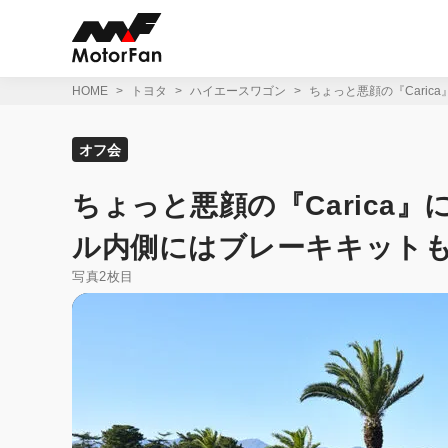
コ
ン
テ
ン
ツ
HOME
トヨタ
ハイエースワゴン
ちょっと悪顔の『Caric
へ
ス
キ
オフ会
ッ
プ
ちょっと悪顔の『Carica
ル内側にはブレーキキットも
写真2枚目