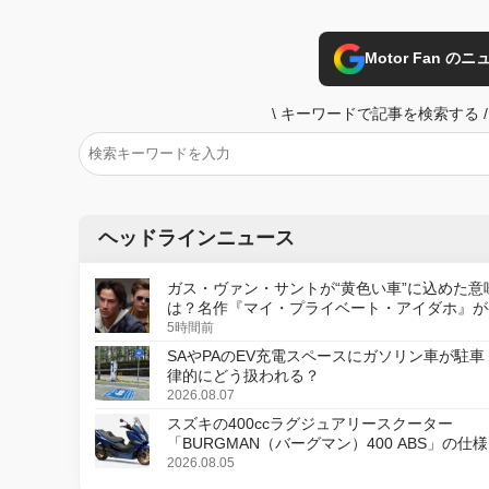
Motor Fan 
\
キーワードで記事を検索する
/
ヘッドラインニュース
ガス・ヴァン・サントが“黄色い車”に込めた意
は？名作『マイ・プライベート・アイダホ』が
デジタルリマスター版で復活
5時間前
SAやPAのEV充電スペースにガソリン車が駐車
律的にどう扱われる？
2026.08.07
スズキの400ccラグジュアリースクーター
「BURGMAN（バーグマン）400 ABS」の仕
更し、8月18日に発売
2026.08.05