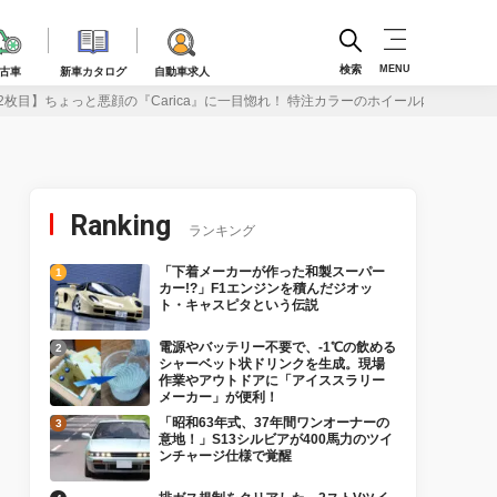
検索
MENU
古車
新車カタログ
自動車求人
2枚目】ちょっと悪顔の『Carica』に一目惚れ！ 特注カラーのホイール内側にはブレ
Ranking
ランキング
「下着メーカーが作った和製スーパー
カー!?」F1エンジンを積んだジオッ
ト・キャスピタという伝説
電源やバッテリー不要で、-1℃の飲める
シャーベット状ドリンクを生成。現場
作業やアウトドアに「アイススラリー
メーカー」が便利！
「昭和63年式、37年間ワンオーナーの
意地！」S13シルビアが400馬力のツイ
ンチャージ仕様で覚醒