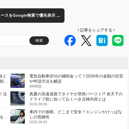
→
のニュースをGoogle検索で優先表示
\
記事をシェアする
/
検索
味と
電気自動車(EV)の補助金って？2026年の金額の目安
初の
や申請方法を解説
9時間前
！法
真夏の高速道路でタイヤが突然バースト!? 炎天下の
ドライブ前に知っておくべき点検内容とは
2026.08.06
車内での仮眠、どこまで安全？エンジンかけっぱな
様を変
しの危険性
2026.08.05