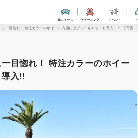
車ニュース
チューニング
イベント
中
a』に一目惚れ！ 特注カラーのホイール内側にはブレーキキットも導入!!
【写真・
』に一目惚れ！ 特注カラーのホイー
導入!!