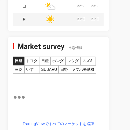
日
33°C
23°C
月
31°C
21°C
Market survey
市場情報
日経
トヨタ
日産
ホンダ
マツダ
スズキ
三菱
いすゞ
SUBARU
日野
ヤマハ発動機
TradingViewですべてのマーケットを追跡