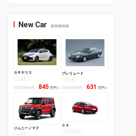
New Car
新車種情報
ＧＲヤリス
プレリュード
トヨタ
ホンダ
845
631
2026.08発売
万円
～
2026.08発売
万円
～
Ｃ４
ジムニーノマド
シトロエン
スズキ