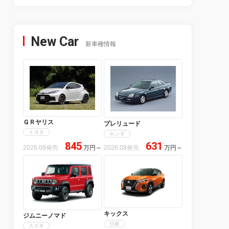
New Car
新車種情報
ＧＲヤリス
プレリュード
トヨタ
ホンダ
845
631
2026.08発売
万円
～
2026.08発売
万円
～
キックス
ジムニーノマド
日産
スズキ