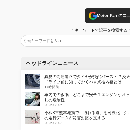
Motor Fan 
\
キーワードで記事を検索する
/
ヘッドラインニュース
真夏の高速道路でタイヤが突然バースト!? 炎
ドライブ前に知っておくべき点検内容とは
17時間前
車内での仮眠、どこまで安全？エンジンかけっ
しの危険性
2026.08.05
令和8年熊本地震で「通れる道」を可視化、ク
の走行データが災害対応を支える
2026.08.03