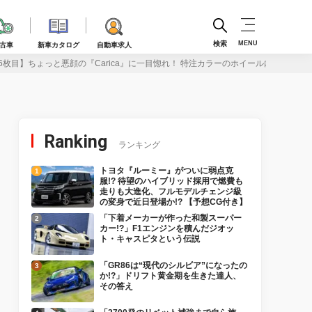
検索
MENU
古車
新車カタログ
自動車求人
6枚目】ちょっと悪顔の『Carica』に一目惚れ！ 特注カラーのホイール内側にはブレ
Ranking
ランキング
トヨタ『ルーミー』がついに弱点克
服!? 待望のハイブリッド採用で燃費も
走りも大進化、フルモデルチェンジ級
の変身で近日登場か!? 【予想CG付き】
「下着メーカーが作った和製スーパー
カー!?」F1エンジンを積んだジオッ
ト・キャスピタという伝説
「GR86は“現代のシルビア”になったの
か!?」ドリフト黄金期を生きた達人、
その答え