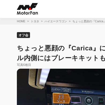
コ
ン
テ
ン
ツ
HOME
トヨタ
ハイエースワゴン
ちょっと悪顔の『Caric
へ
ス
キ
オフ会
ッ
プ
ちょっと悪顔の『Carica
ル内側にはブレーキキットも
写真6枚目