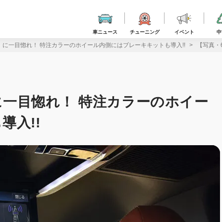
車ニュース
チューニング
イベント
中
a』に一目惚れ！ 特注カラーのホイール内側にはブレーキキットも導入!!
【写真・
』に一目惚れ！ 特注カラーのホイー
導入!!