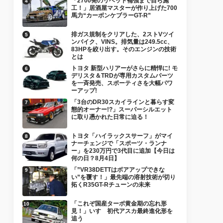
「2700発のリベット補強まで自ら施
工！」居酒屋マスターが作り上げた700
馬力“カーボンケブラーGT-R”
排ガス規制をクリアした、2ストVツイ
ンバイク、VINS。排気量は249.5cc、
83HPを絞り出す。そのエンジンの技術
とは
トヨタ 新型ハリアーがさらに精悍に! モ
デリスタ＆TRDが専用カスタムパーツ
を一斉発売、スポーティさを大幅パワ
ーアップ!
「3台のDR30スカイラインと暮らす変
態的オーナー!?」スーパーシルエット
に取り憑かれた日常に迫る！
トヨタ「ハイラックスサーフ」がマイ
ナーチェンジで「スポーツ・ランナ
ー」を230万円で3代目に追加【今日は
何の日？8月4日】
「”VR38DETTはボアアップできな
い”を覆す！」最先端の溶射技術が切り
拓くR35GT-Rチューンの未来
「これぞ国産ターボ黄金期の忘れ形
見！」いすゞ初代アスカ最終進化形を
追う