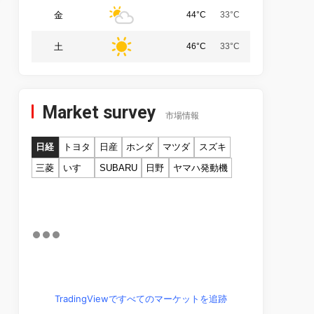
金
44°C
33°C
土
46°C
33°C
Market survey
市場情報
日経
トヨタ
日産
ホンダ
マツダ
スズキ
三菱
いすゞ
SUBARU
日野
ヤマハ発動機
TradingViewですべてのマーケットを追跡