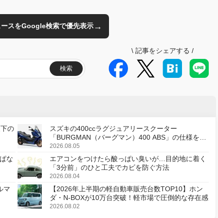
→
のニュースをGoogle検索で優先表示
\
記事をシェアする
/
検索
天下の
スズキの400ccラグジュアリースクーター
「BURGMAN（バーグマン）400 ABS」の仕様を変
更し、8月18日に発売
2026.08.05
ぱな
エアコンをつけたら酸っぱい臭いが…目的地に着く
「3分前」のひと工夫でカビを防ぐ方法
2026.08.04
ルマ
【2026年上半期の軽自動車販売台数TOP10】ホン
ダ・N-BOXが10万台突破！軽市場で圧倒的な存在感
2026.08.02