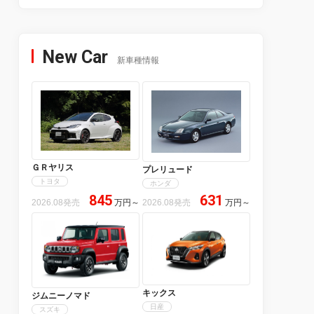
New Car
新車種情報
ＧＲヤリス
プレリュード
トヨタ
ホンダ
845
631
2026.08発売
万円
～
2026.08発売
万円
～
キックス
ジムニーノマド
日産
スズキ