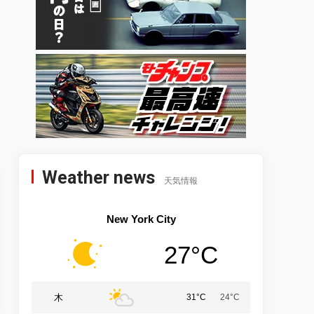
Weather news
天気情報
New York City
27°C
木
31°C
24°C