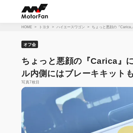
コ
ン
テ
ン
ツ
HOME
トヨタ
ハイエースワゴン
ちょっと悪顔の『Caric
へ
ス
キ
オフ会
ッ
プ
ちょっと悪顔の『Carica
ル内側にはブレーキキットも
写真7枚目