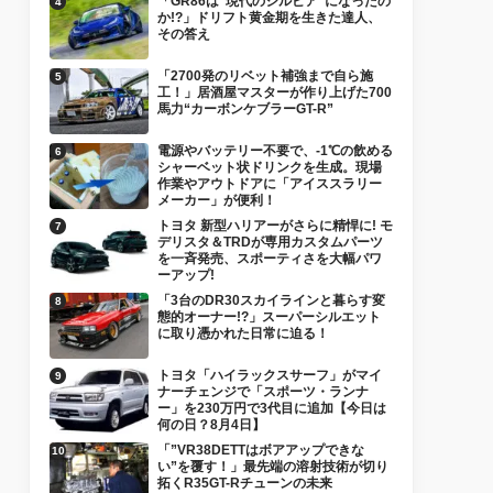
「GR86は“現代のシルビア”になったの
か!?」ドリフト黄金期を生きた達人、
その答え
「2700発のリベット補強まで自ら施
工！」居酒屋マスターが作り上げた700
馬力“カーボンケブラーGT-R”
電源やバッテリー不要で、-1℃の飲める
シャーベット状ドリンクを生成。現場
作業やアウトドアに「アイススラリー
メーカー」が便利！
トヨタ 新型ハリアーがさらに精悍に! モ
デリスタ＆TRDが専用カスタムパーツ
を一斉発売、スポーティさを大幅パワ
ーアップ!
「3台のDR30スカイラインと暮らす変
態的オーナー!?」スーパーシルエット
に取り憑かれた日常に迫る！
トヨタ「ハイラックスサーフ」がマイ
ナーチェンジで「スポーツ・ランナ
ー」を230万円で3代目に追加【今日は
何の日？8月4日】
「”VR38DETTはボアアップできな
い”を覆す！」最先端の溶射技術が切り
拓くR35GT-Rチューンの未来