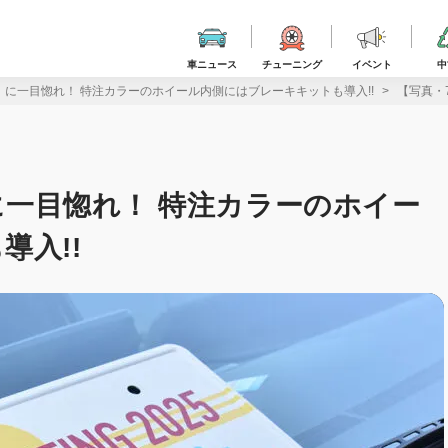
車ニュース
チューニング
イベント
中
a』に一目惚れ！ 特注カラーのホイール内側にはブレーキキットも導入!!
【写真・
』に一目惚れ！ 特注カラーのホイー
導入!!