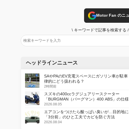
Motor Fan 
\
キーワードで記事を検索する
/
ヘッドラインニュース
SAやPAのEV充電スペースにガソリン車が駐車
律的にどう扱われる？
2時間前
スズキの400ccラグジュアリースクーター
「BURGMAN（バーグマン）400 ABS」の仕
更し、8月18日に発売
2026.08.05
エアコンをつけたら酸っぱい臭いが…目的地に
「3分前」のひと工夫でカビを防ぐ方法
2026.08.04