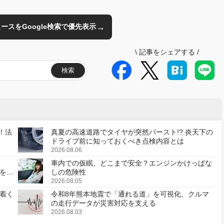
→
のニュースをGoogle検索で優先表示
\
記事をシェアする
/
検索
！法
真夏の高速道路でタイヤが突然バースト!? 炎天下の
ドライブ前に知っておくべき点検内容とは
2026.08.06
車内での仮眠、どこまで安全？エンジンかけっぱな
様を変
しの危険性
2026.08.05
着く
令和8年熊本地震で「通れる道」を可視化、クルマ
の走行データが災害対応を支える
2026.08.03