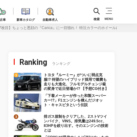
検索
MENU
古車
新車カタログ
自動車求人
7枚目】ちょっと悪顔の『Carica』に一目惚れ！ 特注カラーのホイール内側にはブレ
Ranking
ランキング
トヨタ『ルーミー』がついに弱点克
服!? 待望のハイブリッド採用で燃費も
走りも大進化、フルモデルチェンジ級
の変身で近日登場か!? 【予想CG付き】
「下着メーカーが作った和製スーパー
カー!?」F1エンジンを積んだジオッ
ト・キャスピタという伝説
排ガス規制をクリアした、2ストVツイ
ンバイク、VINS。排気量は249.5cc、
83HPを絞り出す。そのエンジンの技術
とは