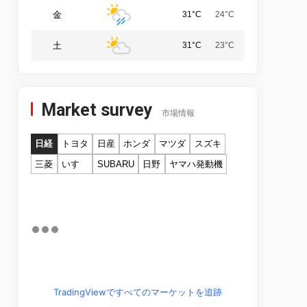
金
31°C
24°C
土
31°C
23°C
Market survey
市場情報
日経
トヨタ
日産
ホンダ
マツダ
スズキ
三菱
いすゞ
SUBARU
日野
ヤマハ発動機
TradingViewですべてのマーケットを追跡