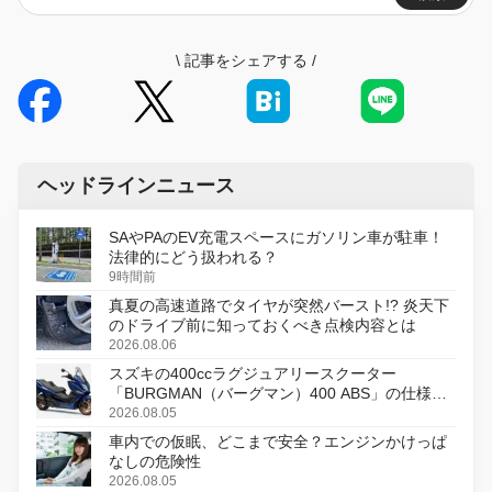
\
記事をシェアする
/
ヘッドラインニュース
SAやPAのEV充電スペースにガソリン車が駐車！
法律的にどう扱われる？
9時間前
真夏の高速道路でタイヤが突然バースト!? 炎天下
のドライブ前に知っておくべき点検内容とは
2026.08.06
スズキの400ccラグジュアリースクーター
「BURGMAN（バーグマン）400 ABS」の仕様を
変更し、8月18日に発売
2026.08.05
車内での仮眠、どこまで安全？エンジンかけっぱ
なしの危険性
2026.08.05