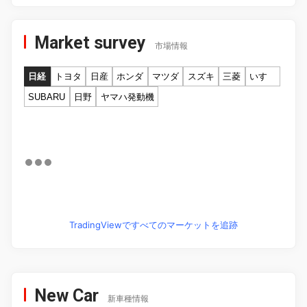
Market survey
市場情報
日経
トヨタ
日産
ホンダ
マツダ
スズキ
三菱
いすゞ
SUBARU
日野
ヤマハ発動機
TradingViewですべてのマーケットを追跡
New Car
新車種情報