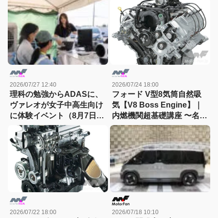
2026/07/27 12:40
2026/07/24 18:00
理科の勉強からADASに、
フォード V型8気筒自然吸
ヴァレオが女子中高生向け
気【V8 Boss Engine】｜
に体験イベント（8月7日締
内燃機関超基礎講座 〜名作
切）
エンジン図鑑
2026/07/22 18:00
2026/07/18 10:10