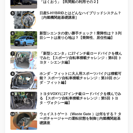
「はくおう」【民間船の利用その２】
日産S-HYBRIDとはどんなハイブリッドシステム？
［内燃機関超基礎講座］
新型シエンタの使い勝手チェック！乗降性は？３列
目シートは座り心地は？【乗降性、居住性編】
「新型シエンタ」に27インチ級ロードバイクを積ん
でみた 【スポーツ自転車積載チャレンジ：第6回 ト
ヨタ・シエンタ編】
ホンダ・フィットに大人用スポーツバイクは積載可
能？ スポーツ自転車積載チャレンジ：第10回 ホン
ダ・フィット編】
トヨタVOXYに27インチ級ロードバイクを積んでみ
る 【スポーツ自転車積載チャレンジ：第5回 トヨ
タ・ヴォクシー編】
ウェイストゲート（Waste Gate ）は何をする？ タ
ーボチャージャーの運転状態を制御 | 内燃機関超基
礎講座