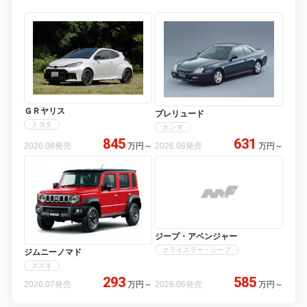
ＧＲヤリス
プレリュード
トヨタ
ホンダ
845
631
2026.08発売
万円
～
2026.08発売
万円
～
ジープ・アベンジャー
クライスラー・ジープ
ジムニーノマド
スズキ
293
585
2026.07発売
万円
～
2026.06発売
万円
～