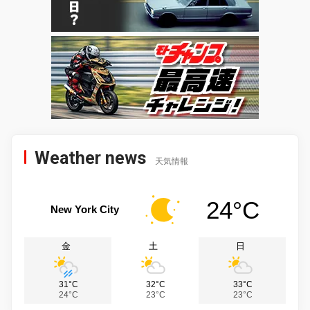
Weather news
天気情報
24°C
New York City
金
土
日
31°C
32°C
33°C
24°C
23°C
23°C