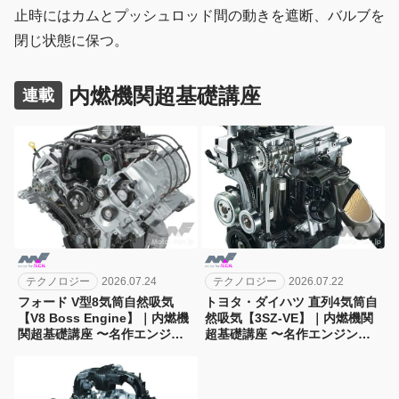
止時にはカムとプッシュロッド間の動きを遮断、バルブを
閉じ状態に保つ。
内燃機関超基礎講座
連載
テクノロジー
2026.07.24
テクノロジー
2026.07.22
フォード V型8気筒自然吸気
トヨタ・ダイハツ 直列4気筒自
【V8 Boss Engine】｜内燃機
然吸気【3SZ-VE】｜内燃機関
関超基礎講座 〜名作エンジン
超基礎講座 〜名作エンジン図
図鑑
鑑