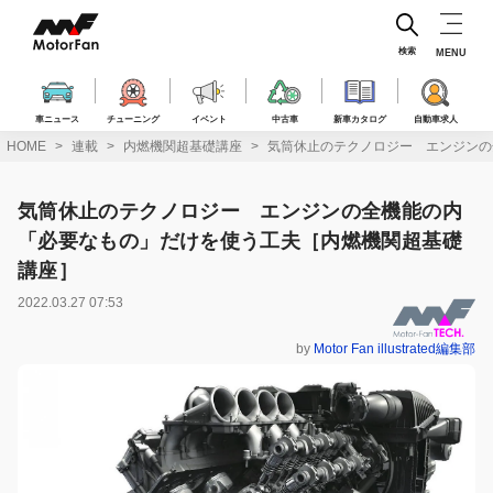
コ
ン
テ
検索
MENU
ン
ツ
へ
車ニュース
チューニング
イベント
中古車
新車カタログ
自動車求人
ス
HOME
連載
内燃機関超基礎講座
気筒休止のテクノロジー エンジンの
キ
ッ
プ
気筒休止のテクノロジー エンジンの全機能の内
「必要なもの」だけを使う工夫［内燃機関超基礎
講座］
2022.03.27 07:53
by
Motor Fan illustrated編集部