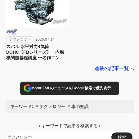
テクノロジー
2026.07.14
スバル 水平対向4気筒
DOHC【FBシリーズ】｜内燃
機関超基礎講座 〜名作エンジ
ン図鑑
連載の記事一覧へ
→
Motor Fan のニュースをGoogle検索で優先表示
キーワード:
テクノロジー
車の知識
\
キーワードで記事を検索する
/
検索