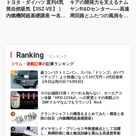
トヨタ・ダイハツ 直列4気
キアの開発力を支えるナム
筒自然吸気【3SZ-VE】｜
ヤンR&Dセンター――高速
内燃機関超基礎講座 〜名作
周回路とふたつの風洞を訪
エンジン図鑑
ねる
Ranking
ランキング
コラム・連載記事
の記事ランキング
超コンパクトミニバン、スバル「ドミンゴ」がパワ
ーアップ！ より快適になって107万円～2代目発表
【今日は何の日？6月6日】
そのお値段15倍！ だーれも知らない、カーエアコ
ン冷媒「HFO-1234yf」への変更とその高額ぶり
【MFクルマなんでもラウンジ】 No.6
クランクシャフトの構造をまとめてみた：構造と各
部の役目［内燃機関超基礎講座］
ダイヤモンド・プリンセス号救援拠点として活躍
し、島嶼防衛に備え輸送訓練を重ねる高速貨客船