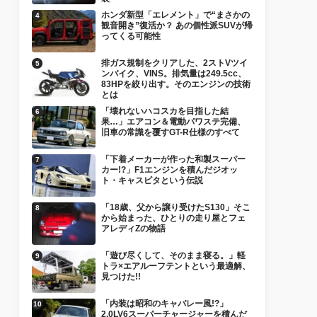
ホンダ新型「エレメント」で“まさかの
観音開き”復活か？ あの個性派SUVが帰
ってくる可能性
排ガス規制をクリアした、2ストVツイ
ンバイク、VINS。排気量は249.5cc、
83HPを絞り出す。そのエンジンの技術
とは
「壊れないハコスカを目指した結
果…」エアコン＆電動パワステ完備、
旧車の常識を覆すGT-R仕様のすべて
「下着メーカーが作った和製スーパー
カー!?」F1エンジンを積んだジオッ
ト・キャスピタという伝説
「18歳、父から譲り受けたS130」そこ
から始まった、ひとりの走り屋とフェ
アレディZの物語
「遊び尽くして、そのまま寝る。」軽
トラ×エアルーフテントという最適解、
見つけた!!
「内装は昭和のキャバレー風!?」
2.0LV6スーパーチャージャーを積んだ