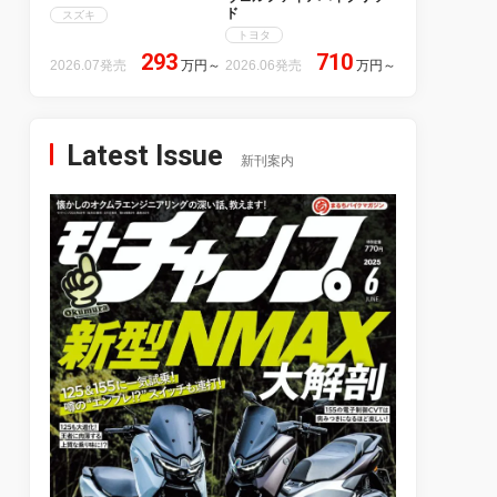
ド
スズキ
トヨタ
293
710
2026.07発売
万円
～
2026.06発売
万円
～
Latest Issue
新刊案内