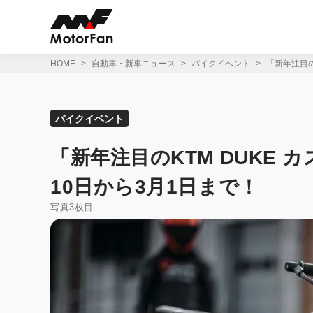
コ
ン
テ
ン
ツ
HOME
自動車・新車ニュース
バイクイベント
「新年注目の
へ
ス
キ
ッ
バイクイベント
プ
「新年注目のKTM DUKE
10日から3月1日まで！
写真3枚目