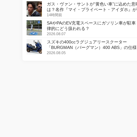
ガス・ヴァン・サントが“黄色い車”に込めた意
は？名作『マイ・プライベート・アイダホ』が
デジタルリマスター版で復活
14時間前
SAやPAのEV充電スペースにガソリン車が駐車
律的にどう扱われる？
2026.08.07
スズキの400ccラグジュアリースクーター
「BURGMAN（バーグマン）400 ABS」の仕
更し、8月18日に発売
2026.08.05