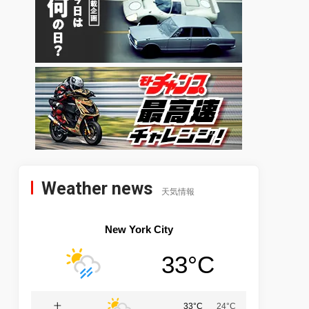
Weather news
天気情報
New York City
33°C
土
33°C
24°C