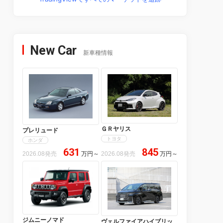
New Car
新車種情報
ＧＲヤリス
プレリュード
トヨタ
ホンダ
631
845
2026.08発売
万円
～
2026.08発売
万円
～
ジムニーノマド
ヴェルファイアハイブリッ