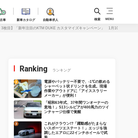
検索
MENU
古車
新車カタログ
自動車求人
3枚目】「新年注目のKTM DUKE カスタマイズキャンペーン」 1月10日から3月
Ranking
ランキング
電源やバッテリー不要で、-1℃の飲める
シャーベット状ドリンクを生成。現場
作業やアウトドアに「アイススラリー
メーカー」が便利！
「昭和63年式、37年間ワンオーナーの
意地！」S13シルビアが400馬力のツイ
ンチャージ仕様で覚醒
これがクラウン!?「躍動感がたまらな
いスポーツエステート！」エッジを強
調したエアロに22インチホイールで武
装