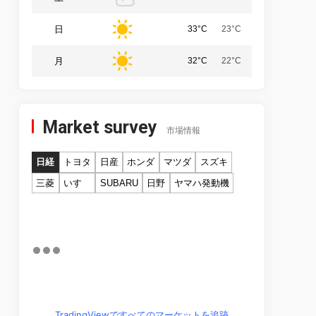
日
33°C
23°C
月
32°C
22°C
Market survey
市場情報
日経
トヨタ
日産
ホンダ
マツダ
スズキ
三菱
いすゞ
SUBARU
日野
ヤマハ発動機
TradingViewですべてのマーケットを追跡