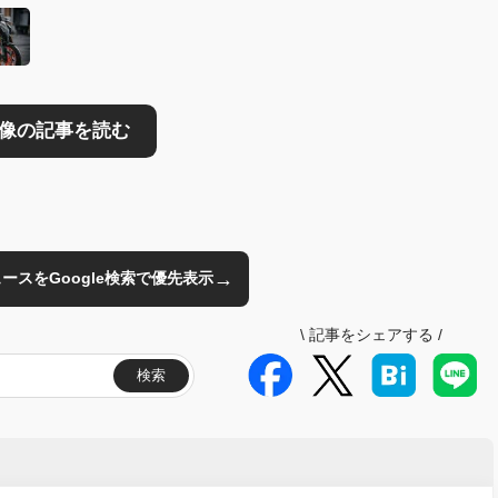
→
のニュースをGoogle検索で優先表示
\
記事をシェアする
/
検索