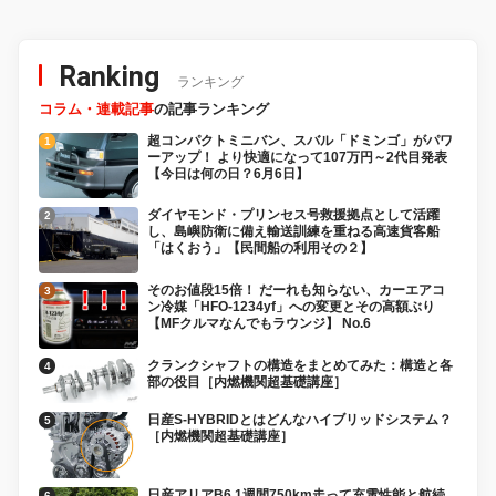
Ranking
ランキング
コラム・連載記事
の記事ランキング
超コンパクトミニバン、スバル「ドミンゴ」がパワ
ーアップ！ より快適になって107万円～2代目発表
【今日は何の日？6月6日】
ダイヤモンド・プリンセス号救援拠点として活躍
し、島嶼防衛に備え輸送訓練を重ねる高速貨客船
「はくおう」【民間船の利用その２】
そのお値段15倍！ だーれも知らない、カーエアコ
ン冷媒「HFO-1234yf」への変更とその高額ぶり
【MFクルマなんでもラウンジ】 No.6
クランクシャフトの構造をまとめてみた：構造と各
部の役目［内燃機関超基礎講座］
日産S-HYBRIDとはどんなハイブリッドシステム？
［内燃機関超基礎講座］
日産アリアB6 1週間750km走って充電性能と航続