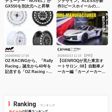
チューナー「NOVEL」が
クデザイン。ALESSが新
GX550を別次元へと昇華
作3ピースホイールの
ROZEL「FEARLESS」を
新発売
【PR】
2026/04/02 17:30
2026/02/13 11:15
OZ RACINGから、「Rally
【GENROQが見た東京オ
Racing」誕生から40年を
ートサロン_08】自動車メ
記念する「OZ Racing –
ーカー編「カーメーカーの
RR40」リリース
遊びゴコロ」【東京オート
サロン2026】
Ranking
ランキング
ホイール
の記事ランキング