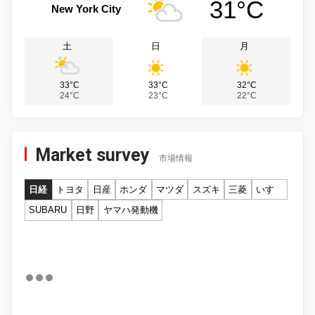
31°C
New York City
土
日
月
33°C
33°C
32°C
24°C
23°C
22°C
Market survey
市場情報
日経
トヨタ
日産
ホンダ
マツダ
スズキ
三菱
いすゞ
SUBARU
日野
ヤマハ発動機