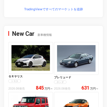
TradingViewですべてのマーケットを追跡
New Car
新車種情報
ＧＲヤリス
プレリュード
トヨタ
ホンダ
845
631
2026.08発売
万円
～
2026.08発売
万円
～