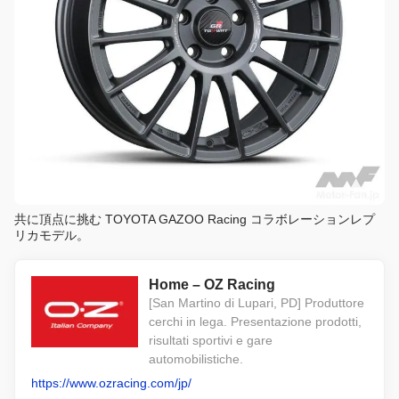
共に頂点に挑む TOYOTA GAZOO Racing コラボレーションレプ
リカモデル。
Home – OZ Racing
[San Martino di Lupari, PD] Produttore
cerchi in lega. Presentazione prodotti,
risultati sportivi e gare
automobilistiche.
https://www.ozracing.com/jp/