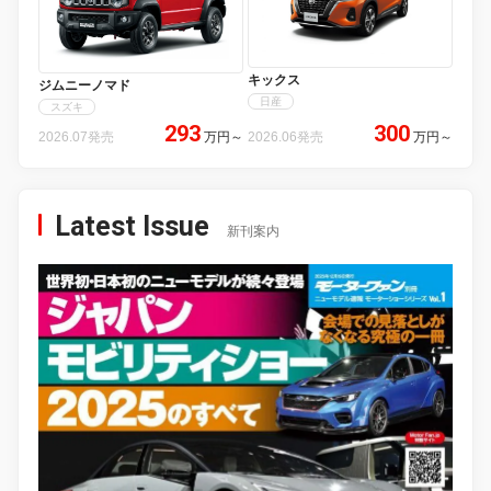
キックス
ジムニーノマド
日産
スズキ
293
300
2026.07発売
万円
～
2026.06発売
万円
～
Latest Issue
新刊案内