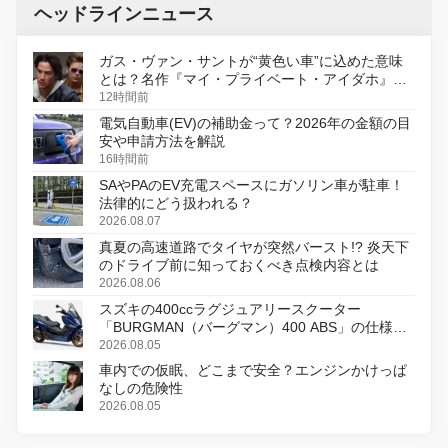
ヘッドラインニュース
ガス・ヴァン・サントが“黄色い車”に込めた意味
とは？名作『マイ・プライベート・アイダホ』が
初のデジタルリマスター版で復活
12時間前
電気自動車(EV)の補助金って？2026年の金額の目
安や申請方法を解説
16時間前
SAやPAのEV充電スペースにガソリン車が駐車！
法律的にどう扱われる？
2026.08.07
真夏の高速道路でタイヤが突然バースト!? 炎天下
のドライブ前に知っておくべき点検内容とは
2026.08.06
スズキの400ccラグジュアリースクーター
「BURGMAN（バーグマン）400 ABS」の仕様を
変更し、8月18日に発売
2026.08.05
車内での仮眠、どこまで安全？エンジンかけっぱ
なしの危険性
2026.08.05