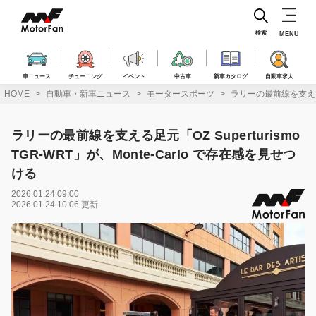
コ
ン
テ
検索
MENU
ン
ツ
へ
車ニュース
チューニング
イベント
中古車
新車カタログ
自動車求人
ス
HOME
自動車・新車ニュース
モータースポーツ
ラリーの最前線を支える足元
キ
ッ
プ
ラリーの最前線を支える足元「OZ Superturismo
TGR-WRT」が、Monte-Carlo で存在感を見せつ
ける
2026.01.24 09:00
2026.01.24 10:06 更新