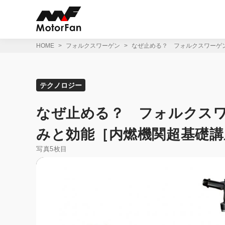
コ
ン
テ
ン
ツ
HOME
フォルクスワーゲン
なぜ止める？ フォルクスワーゲ
へ
ス
キ
ッ
テクノロジー
プ
なぜ止める？ フォルクスワ
みと効能［内燃機関超基礎講
写真5枚目