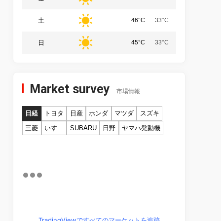
土
46°C
33°C
日
45°C
33°C
Market survey
市場情報
日経
トヨタ
日産
ホンダ
マツダ
スズキ
三菱
いすゞ
SUBARU
日野
ヤマハ発動機
TradingViewですべてのマーケットを追跡