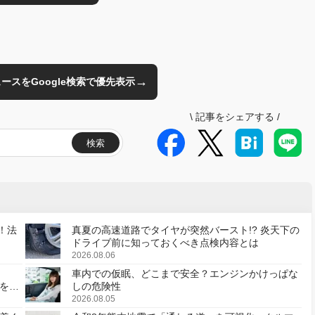
→
のニュースをGoogle検索で優先表示
\
記事をシェアする
/
検索
！法
真夏の高速道路でタイヤが突然バースト!? 炎天下の
ドライブ前に知っておくべき点検内容とは
2026.08.06
車内での仮眠、どこまで安全？エンジンかけっぱな
様を変
しの危険性
2026.08.05