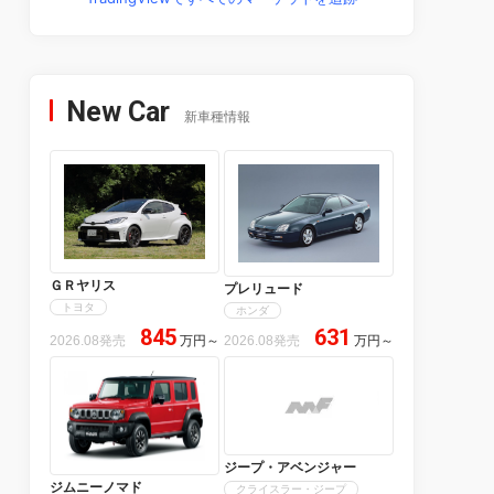
New Car
新車種情報
ＧＲヤリス
プレリュード
トヨタ
ホンダ
845
631
2026.08発売
万円
～
2026.08発売
万円
～
ジープ・アベンジャー
ジムニーノマド
クライスラー・ジープ