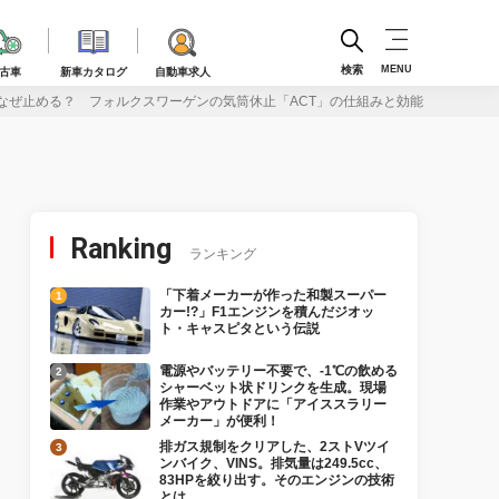
検索
MENU
古車
新車カタログ
自動車求人
なぜ止める？ フォルクスワーゲンの気筒休止「ACT」の仕組みと効能［内燃機関
Ranking
ランキング
「下着メーカーが作った和製スーパー
カー!?」F1エンジンを積んだジオッ
ト・キャスピタという伝説
電源やバッテリー不要で、-1℃の飲める
シャーベット状ドリンクを生成。現場
作業やアウトドアに「アイススラリー
メーカー」が便利！
排ガス規制をクリアした、2ストVツイ
ンバイク、VINS。排気量は249.5cc、
83HPを絞り出す。そのエンジンの技術
とは