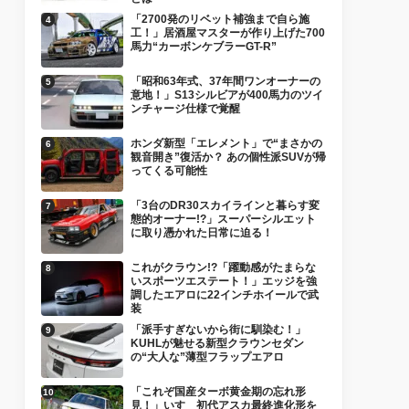
「2700発のリベット補強まで自ら施
工！」居酒屋マスターが作り上げた700
馬力“カーボンケブラーGT-R”
「昭和63年式、37年間ワンオーナーの
意地！」S13シルビアが400馬力のツイ
ンチャージ仕様で覚醒
ホンダ新型「エレメント」で“まさかの
観音開き”復活か？ あの個性派SUVが帰
ってくる可能性
「3台のDR30スカイラインと暮らす変
態的オーナー!?」スーパーシルエット
に取り憑かれた日常に迫る！
これがクラウン!?「躍動感がたまらな
いスポーツエステート！」エッジを強
調したエアロに22インチホイールで武
装
「派手すぎないから街に馴染む！」
KUHLが魅せる新型クラウンセダン
の“大人な”薄型フラップエアロ
「これぞ国産ターボ黄金期の忘れ形
見！」いすゞ初代アスカ最終進化形を