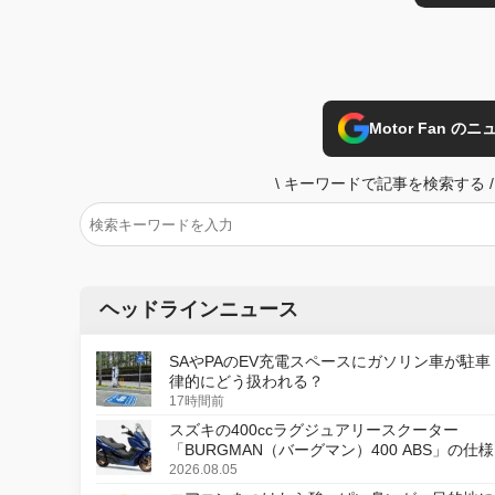
Motor Fan 
\
キーワードで記事を検索する
/
ヘッドラインニュース
SAやPAのEV充電スペースにガソリン車が駐車
律的にどう扱われる？
17時間前
スズキの400ccラグジュアリースクーター
「BURGMAN（バーグマン）400 ABS」の仕
更し、8月18日に発売
2026.08.05