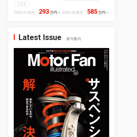
スズキ
293
585
2026.07発売
万円
～
2026.06発売
万円
～
Latest Issue
新刊案内