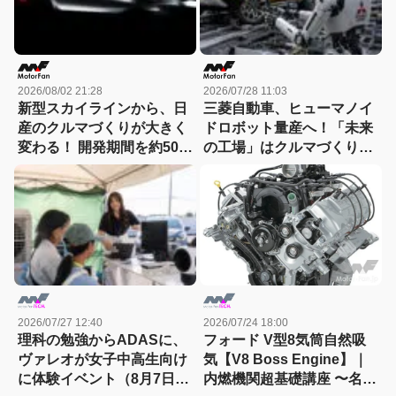
2026/08/02 21:28
2026/07/28 11:03
新型スカイラインから、日
三菱自動車、ヒューマノイ
産のクルマづくりが大きく
ドロボット量産へ！「未来
変わる！ 開発期間を約50か
の工場」はクルマづくりを
月から30か月へと大幅短縮
どう変えるのか
2026/07/27 12:40
2026/07/24 18:00
理科の勉強からADASに、
フォード V型8気筒自然吸
ヴァレオが女子中高生向け
気【V8 Boss Engine】｜
に体験イベント（8月7日締
内燃機関超基礎講座 〜名作