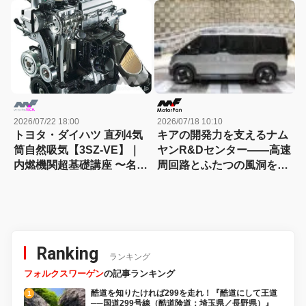
切）
エンジン図鑑
2026/07/22 18:00
2026/07/18 10:10
トヨタ・ダイハツ 直列4気
キアの開発力を支えるナム
筒自然吸気【3SZ-VE】｜
ヤンR&Dセンター――高速
内燃機関超基礎講座 〜名作
周回路とふたつの風洞を訪
エンジン図鑑
ねる
Ranking
ランキング
フォルクスワーゲン
の記事ランキング
酷道を知りたければ299を走れ！『酷道にして王道
──国道299号線（酷道険道：埼玉県／長野県）』