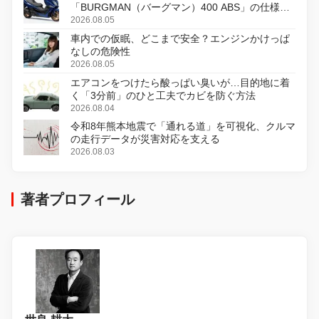
「BURGMAN（バーグマン）400 ABS」の仕様を
変更し、8月18日に発売
2026.08.05
車内での仮眠、どこまで安全？エンジンかけっぱ
なしの危険性
2026.08.05
エアコンをつけたら酸っぱい臭いが…目的地に着
く「3分前」のひと工夫でカビを防ぐ方法
2026.08.04
令和8年熊本地震で「通れる道」を可視化、クルマ
の走行データが災害対応を支える
2026.08.03
著者プロフィール