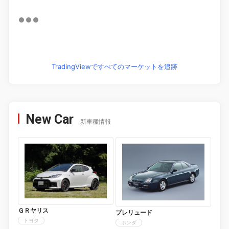
TradingViewですべてのマーケットを追跡
New Car
新車種情報
ＧＲヤリス
プレリュード
トヨタ
ホンダ