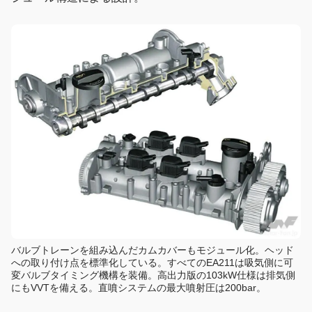
バルブトレーンを組み込んだカムカバーもモジュール化。ヘッド
への取り付け点を標準化している。すべてのEA211は吸気側に可
変バルブタイミング機構を装備。高出力版の103kW仕様は排気側
にもVVTを備える。直噴システムの最大噴射圧は200bar。