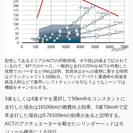
彩色してあるエリアがACTの作動領域。ギヤ段は6速まで記されて
いるので、MTでのケース。一般的な走行の70%をACTが作動した
状態でカバーするとVWは説明。気筒休止からの復帰に要する時間
はクランクシャフト1.5回転分。ラウンドアバウト通過時や高速道
路流入時などで素早いシフトチェンジを行なうようなシーンでは
機能をキャンセルする。
3速もしくは4速ギヤを選択して50km/hをコンスタントに
走行した場合は1ℓ/100kmの燃費向上効果、5速70km/hで定
常走行した場合は0.7ℓ/100kmの効果があると説明する。
ACTのアクチュエーターを載せたシリンダーヘッドはモ
ジュール構造による設計。