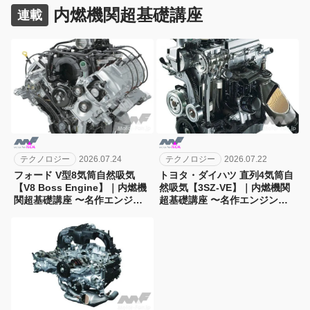
内燃機関超基礎講座
連載
テクノロジー
2026.07.24
テクノロジー
2026.07.22
フォード V型8気筒自然吸気
トヨタ・ダイハツ 直列4気筒自
【V8 Boss Engine】｜内燃機
然吸気【3SZ-VE】｜内燃機関
関超基礎講座 〜名作エンジン
超基礎講座 〜名作エンジン図
図鑑
鑑