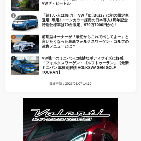
VWザ・ビートル
「欲しい人は急げ!」 VW『ID. Buzz』に初の限定車
登場! 専用2トーンカラー採用の日本導入1周年記念
特別仕様車は70台限定、979万7000円から!
前期型オーナーが「最初からこれで出してよ〜」と
言いたくなった最新フォルクスワーゲン・ゴルフの
改良メニューとは？
VW唯一のミニバンは絶妙なボディサイズに好感
「フォルクスワーゲン・ゴルフトゥーラン」【最新
ミニバン 車種別解説 VOLKSWAGEN GOLF
TOURAN】
最終更新：2026/08/07 14:10