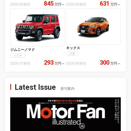
845
631
2026.08発売
万円
～
2026.08発売
万円
～
キックス
ジムニーノマド
日産
スズキ
293
300
2026.07発売
万円
～
2026.06発売
万円
～
Latest Issue
新刊案内