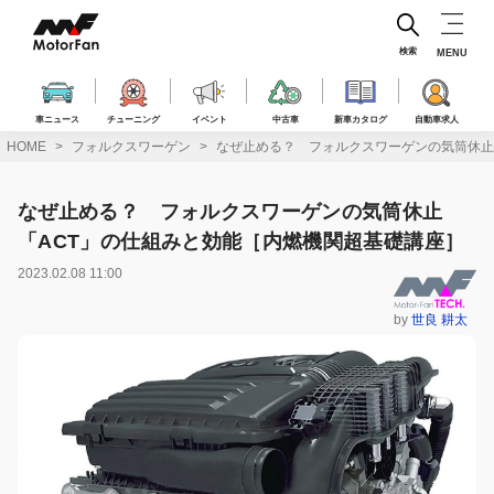
コ
ン
テ
検索
MENU
ン
ツ
へ
車ニュース
チューニング
イベント
中古車
新車カタログ
自動車求人
ス
HOME
フォルクスワーゲン
なぜ止める？ フォルクスワーゲンの気筒休止
キ
ッ
プ
なぜ止める？ フォルクスワーゲンの気筒休止
「ACT」の仕組みと効能［内燃機関超基礎講座］
2023.02.08 11:00
by
世良 耕太