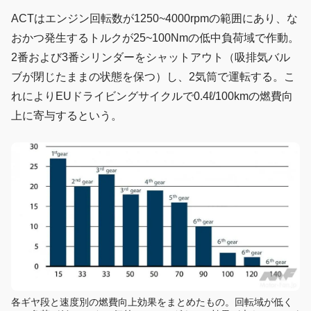
ACTはエンジン回転数が1250~4000rpmの範囲にあり、な
おかつ発生するトルクが25~100Nmの低中負荷域で作動。
2番および3番シリンダーをシャットアウト（吸排気バル
ブが閉じたままの状態を保つ）し、2気筒で運転する。こ
れによりEUドライビングサイクルで0.4ℓ/100kmの燃費向
上に寄与するという。
各ギヤ段と速度別の燃費向上効果をまとめたもの。回転域が低く