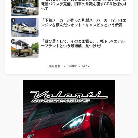
電動パワステ完備、旧車の常識を覆すGT-R仕様のす
べて
「下着メーカーが作った和製スーパーカー!?」F1エ
ンジンを積んだジオット・キャスピタという伝説
「遊び尽くして、そのまま寝る。」軽トラ×エアル
ーフテントという最適解、見つけた!!
最終更新：2026/08/09 14:17