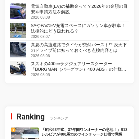
電気自動車(EV)の補助金って？2026年の金額の目
安や申請方法を解説
2026.08.08
SAやPAのEV充電スペースにガソリン車が駐車！
法律的にどう扱われる？
2026.08.07
真夏の高速道路でタイヤが突然バースト!? 炎天下
のドライブ前に知っておくべき点検内容とは
2026.08.06
スズキの400ccラグジュアリースクーター
「BURGMAN（バーグマン）400 ABS」の仕様を
変更し、8月18日に発売
2026.08.05
Ranking
ランキング
「昭和63年式、37年間ワンオーナーの意地！」S13
シルビアが400馬力のツインチャージ仕様で覚醒