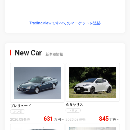
TradingViewですべてのマーケットを追跡
New Car
新車種情報
ＧＲヤリス
プレリュード
トヨタ
ホンダ
631
845
2026.08発売
万円
～
2026.08発売
万円
～