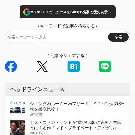
→
Motor Fan のニュースをGoogle検索で優先表示
\
キーワードで記事を検索する
/
検索
\
記事をシェアする
/
ヘッドラインニュース
シエンタvsルーミーvsフリード｜ミニバン人気3車
種を徹底比較！
5時間前
ガス・ヴァン・サントが“黄色い車”に込めた意味
とは？名作『マイ・プライベート・アイダホ』が
初のデジタルリマスター版で復活
2026.08.08