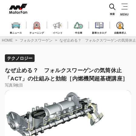
コ
ン
テ
検索
MENU
ン
ツ
へ
車ニュース
チューニング
イベント
中古車
新車カタログ
自動車求人
ス
HOME
フォルクスワーゲン
なぜ止める？ フォルクスワーゲンの気筒休止
キ
ッ
プ
テクノロジー
なぜ止める？ フォルクスワーゲンの気筒休止
「ACT」の仕組みと効能［内燃機関超基礎講座］
写真9枚目