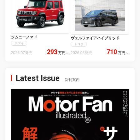
ジムニーノマド
ヴェルファイアハイブリッド
スズキ
トヨタ
293
710
2026.07発売
万円
～
2026.06発売
万円
～
Latest Issue
新刊案内