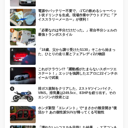
電源やバッテリー不要で、-1℃の飲めるシャーベッ
ト状ドリンクを生成。現場作業やアウトドアに「ア
イススラリーメーカー」が便利！
「必要なのは半分だけだった。」荷台半分シェルの
最強トランポスタイル
「18歳、父から譲り受けたS130」そこから始まっ
た、ひとりの走り屋とフェアレディZの物語
これがクラウン!?「躍動感がたまらないスポーツエ
ステート！」エッジを強調したエアロに22インチホ
イールで武装
排ガス規制をクリアした、2ストVツインバイク、
VINS。排気量は249.5cc、83HPを絞り出す。その
エンジンの技術とは
ホンダ新型「エレメント」で“まさかの観音開き”復
活か？ あの個性派SUVが帰ってくる可能性
「壊れないハコスカを目指した結果…」エアコン＆