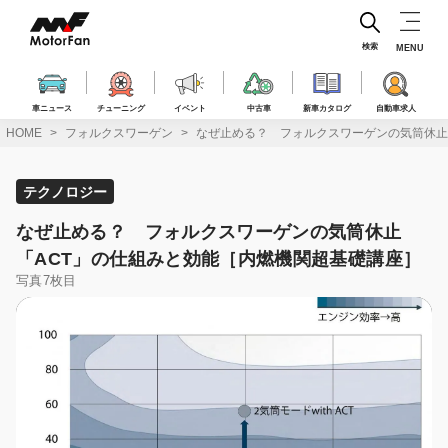
コ
ン
テ
検索
MENU
ン
ツ
へ
車ニュース
チューニング
イベント
中古車
新車カタログ
自動車求人
ス
HOME
フォルクスワーゲン
なぜ止める？ フォルクスワーゲンの気筒休止
キ
ッ
プ
テクノロジー
なぜ止める？ フォルクスワーゲンの気筒休止
「ACT」の仕組みと効能［内燃機関超基礎講座］
写真7枚目