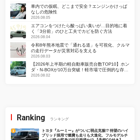
車内での仮眠、どこまで安全？エンジンかけっぱ
なしの危険性
2026.08.05
エアコンをつけたら酸っぱい臭いが…目的地に着
く「3分前」のひと工夫でカビを防ぐ方法
2026.08.04
令和8年熊本地震で「通れる道」を可視化、クルマ
の走行データが災害対応を支える
2026.08.03
【2026年上半期の軽自動車販売台数TOP10】ホン
ダ・N-BOXが10万台突破！軽市場で圧倒的な存在
感
2026.08.02
Ranking
ランキング
トヨタ『ルーミー』がついに弱点克服!? 待望のハイ
ブリッド採用で燃費も走りも大進化、フルモデルチ