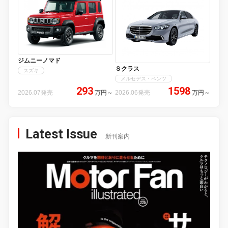
ジムニーノマド
Ｓクラス
スズキ
メルセデス・ベンツ
293
1598
2026.07発売
万円
～
2026.06発売
万円
～
Latest Issue
新刊案内