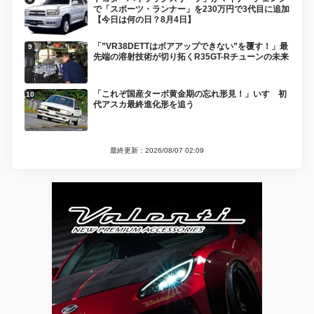
で「スポーツ・ランナー」を230万円で3代目に追加
【今日は何の日？8月4日】
「”VR38DETTはボアアップできない”を覆す！」最
先端の溶射技術が切り拓くR35GT-Rチューンの未来
「これぞ国産ターボ黄金期の忘れ形見！」いすゞ初
代アスカ最終進化形を追う
最終更新：2026/08/07 02:09