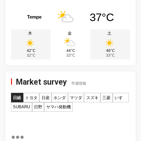
37°C
Tempe
木
金
土
42°C
44°C
46°C
32°C
33°C
33°C
Market survey
市場情報
日経
トヨタ
日産
ホンダ
マツダ
スズキ
三菱
いすゞ
SUBARU
日野
ヤマハ発動機