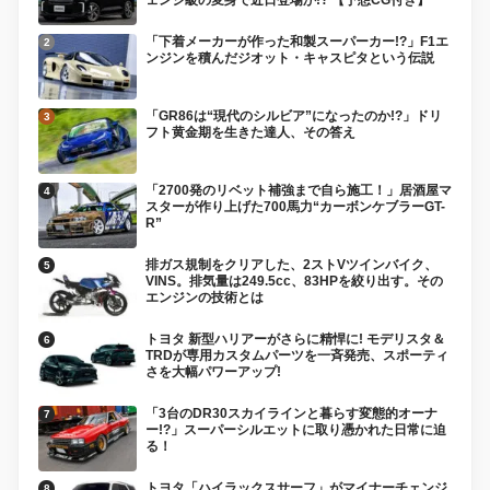
ェンジ級の変身で近日登場か!? 【予想CG付き】
「下着メーカーが作った和製スーパーカー!?」F1エ
ンジンを積んだジオット・キャスピタという伝説
「GR86は“現代のシルビア”になったのか!?」ドリ
フト黄金期を生きた達人、その答え
「2700発のリベット補強まで自ら施工！」居酒屋マ
スターが作り上げた700馬力“カーボンケブラーGT-
R”
排ガス規制をクリアした、2ストVツインバイク、
VINS。排気量は249.5cc、83HPを絞り出す。その
エンジンの技術とは
トヨタ 新型ハリアーがさらに精悍に! モデリスタ＆
TRDが専用カスタムパーツを一斉発売、スポーティ
さを大幅パワーアップ!
「3台のDR30スカイラインと暮らす変態的オーナ
ー!?」スーパーシルエットに取り憑かれた日常に迫
る！
トヨタ「ハイラックスサーフ」がマイナーチェンジ