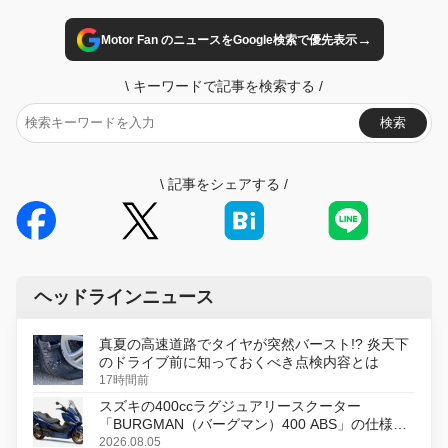
→
Motor Fan のニュースをGoogle検索で優先表示
\
キーワードで記事を検索する
/
検索
\
記事をシェアする
/
ヘッドラインニュース
真夏の高速道路でタイヤが突然バースト!? 炎天下
のドライブ前に知っておくべき点検内容とは
17時間前
スズキの400ccラグジュアリースクーター
「BURGMAN（バーグマン）400 ABS」の仕様を
変更し、8月18日に発売
2026.08.05