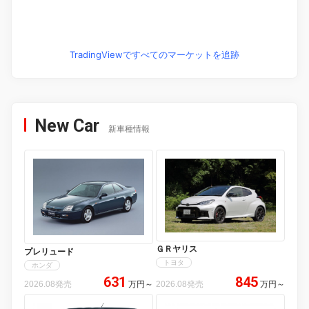
TradingViewですべてのマーケットを追跡
New Car
新車種情報
ＧＲヤリス
プレリュード
トヨタ
ホンダ
631
845
2026.08発売
万円
～
2026.08発売
万円
～