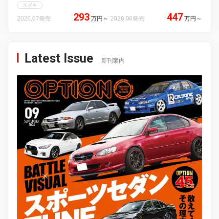
スズキ
293
447
2026.07発売
万円
～
2026.06発売
万円
～
Latest Issue
新刊案内