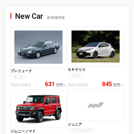
New Car
新車種情報
ＧＲヤリス
プレリュード
トヨタ
ホンダ
631
845
2026.08発売
万円
～
2026.08発売
万円
～
ジュニア
アルファロメオ
ジムニーノマド