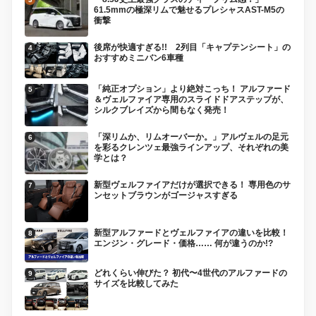
61.5mmの極深リムで魅せるプレシャスAST-M5の
衝撃
後席が快適すぎる!! 2列目「キャプテンシート」の
おすすめミニバン6車種
「純正オプション」より絶対こっち！ アルファード
＆ヴェルファイア専用のスライドドアステップが、
シルクブレイズから間もなく発売！
「深リムか、リムオーバーか。」アルヴェルの足元
を彩るクレンツェ最強ラインアップ、それぞれの美
学とは？
新型ヴェルファイアだけが選択できる！ 専用色のサ
ンセットブラウンがゴージャスすぎる
新型アルファードとヴェルファイアの違いを比較！
エンジン・グレード・価格…… 何が違うのか!?
どれくらい伸びた？ 初代〜4世代のアルファードの
サイズを比較してみた