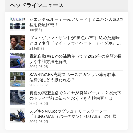
ヘッドラインニュース
シエンタvsルーミーvsフリード｜ミニバン人気3車
種を徹底比較！
1時間前
ガス・ヴァン・サントが“黄色い車”に込めた意味
とは？名作『マイ・プライベート・アイダホ』が
初のデジタルリマスター版で復活
21時間前
電気自動車(EV)の補助金って？2026年の金額の目
安や申請方法を解説
2026.08.08
SAやPAのEV充電スペースにガソリン車が駐車！
法律的にどう扱われる？
2026.08.07
真夏の高速道路でタイヤが突然バースト!? 炎天下
のドライブ前に知っておくべき点検内容とは
2026.08.06
スズキの400ccラグジュアリースクーター
「BURGMAN（バーグマン）400 ABS」の仕様を
変更し、8月18日に発売
2026.08.05