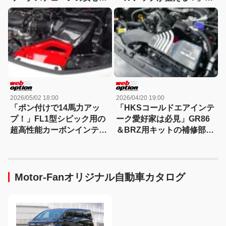
も【軽2シーターカスタ
【軽2シーターカスタム・
ム・デモカー編】
デモカー編】
2026/05/02 18:00
2026/04/20 19:00
「ポン付けで14馬力アッ
「HKSコールドエアインテ
プ！」FL1型シビック用の
ーク愛好家は必見」GR86
超高性能カーボンインテー
＆BRZ用キットの補修部品
クが登場
をHKSがリリース！
Motor-Fanオリジナル自動車カタログ