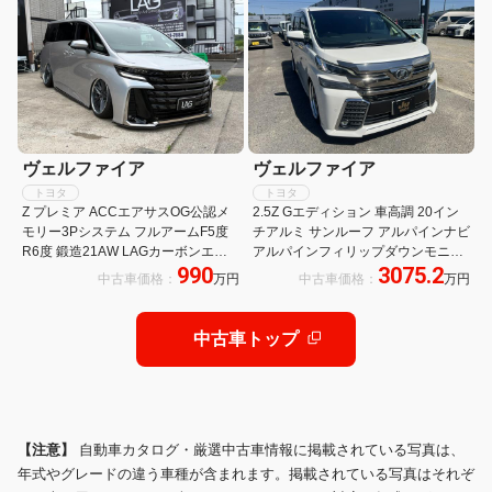
ヴェルファイア
ヴェルファイア
トヨタ
トヨタ
Z プレミア ACCエアサスOG公認メ
2.5Z Gエディション 車高調 20イン
モリー3Pシステム フルアームF5度
チアルミ サンルーフ アルパインナビ
R6度 鍛造21AW LAGカーボンエア
アルパインフィリップダウンモニタ
990
3075.2
ロ ROHANオリジナル全塗装 BIGブ
ー
中古車価格：
万円
中古車価格：
万円
レーキKIT 可変式マフラーKIT ムーン
ルーフ Dミラー
中古車トップ
【注意】
自動車カタログ・厳選中古車情報に掲載されている写真は、
年式やグレードの違う車種が含まれます。掲載されている写真はそれぞ