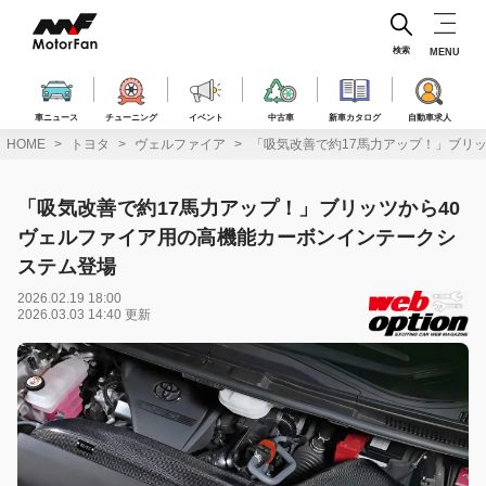
コ
ン
テ
検索
MENU
ン
ツ
へ
車ニュース
チューニング
イベント
中古車
新車カタログ
自動車求人
ス
HOME
トヨタ
ヴェルファイア
「吸気改善で約17馬力アップ！」ブリ
キ
ッ
プ
「吸気改善で約17馬力アップ！」ブリッツから40
ヴェルファイア用の高機能カーボンインテークシ
ステム登場
2026.02.19 18:00
2026.03.03 14:40 更新