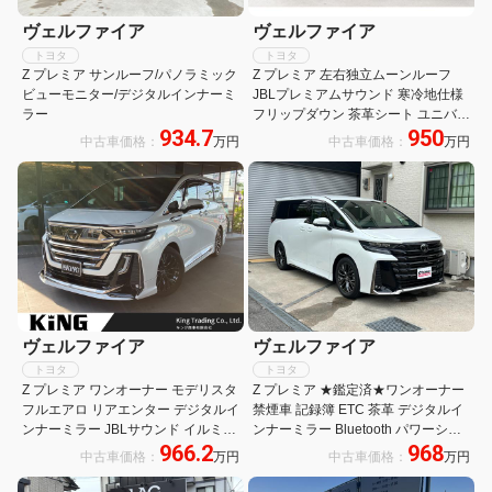
ヴェルファイア
ヴェルファイア
トヨタ
トヨタ
Z プレミア サンルーフ/パノラミック
Z プレミア 左右独立ムーンルーフ
ビューモニター/デジタルインナーミ
JBLプレミアムサウンド 寒冷地仕様
ラー
フリップダウン 茶革シート ユニバー
934.7
950
サルステップ デジタルミラー ヘッド
中古車価格：
万円
中古車価格：
万円
アップディスプレイ 純正14型ナビ
全周囲カメラ シートH&C
ヴェルファイア
ヴェルファイア
トヨタ
トヨタ
Z プレミア ワンオーナー モデリスタ
Z プレミア ★鑑定済★ワンオーナー
フルエアロ リアエンター デジタルイ
禁煙車 記録簿 ETC 茶革 デジタルイ
ンナーミラー JBLサウンド イルミル
ンナーミラー Bluetooth パワーシー
966.2
968
ーフスポイラー ヘッドアップディス
ト ターボ クリアランスソナー 電動
中古車価格：
万円
中古車価格：
万円
プレイ ユニバーサルステップ シート
リアゲート キーレス プラチナホワイ
メモリー
トパールマイカ