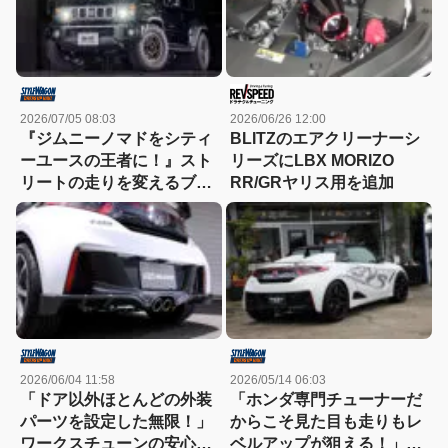
2026/07/05 08:03
2026/06/26 12:00
『ジムニーノマドをシティ
BLITZのエアクリーナーシ
ーユースの王者に！』スト
リーズにLBX MORIZO
リートの走りを変えるブリ
RR/GRヤリス用を追加
ッツ流アイテム群
2026/06/04 11:58
2026/05/14 06:03
「ドア以外ほとんどの外装
「ホンダ専門チューナーだ
パーツを設定した無限！」
からこそ見た目も走りもレ
ワークスチューンの安心感
ベルアップが狙える！」