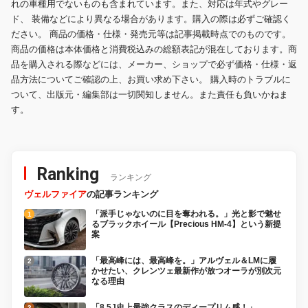
れの車種用でないものも含まれています。また、対応は年式やグレー
ド、 装備などにより異なる場合があります。購入の際は必ずご確認く
ださい。 商品の価格・仕様・発売元等は記事掲載時点でのものです。
商品の価格は本体価格と消費税込みの総額表記が混在しております。商
品を購入される際などには、メーカー、ショップで必ず価格・仕様・返
品方法についてご確認の上、お買い求め下さい。 購入時のトラブルに
ついて、出版元・編集部は一切関知しません。また責任も負いかねま
す。
Ranking
ランキング
ヴェルファイア
の記事ランキング
「派手じゃないのに目を奪われる。」光と影で魅せ
るブラックホイール【Precious HM-4】という新提
案
「最高峰には、最高峰を。」アルヴェル＆LMに履
かせたい、クレンツェ最新作が放つオーラが別次元
なる理由
「8.5J史上最強クラスのディープリム感！」