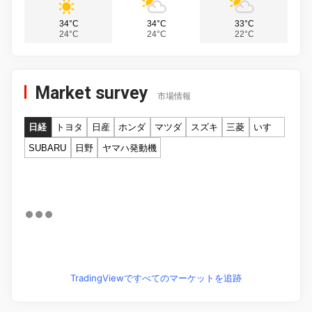
34°C
34°C
33°C
24°C
24°C
22°C
Market survey
市場情報
日経
トヨタ
日産
ホンダ
マツダ
スズキ
三菱
いすゞ
SUBARU
日野
ヤマハ発動機
TradingViewですべてのマーケットを追跡