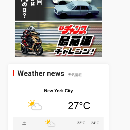
Weather news
天気情報
New York City
27°C
土
33°C
24°C