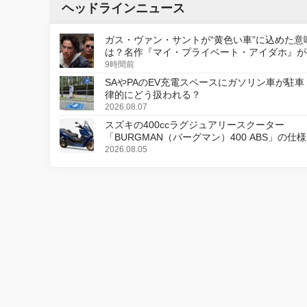
ヘッドラインニュース
ガス・ヴァン・サントが“黄色い車”に込めた意
は？名作『マイ・プライベート・アイダホ』が
デジタルリマスター版で復活
9時間前
SAやPAのEV充電スペースにガソリン車が駐車
律的にどう扱われる？
2026.08.07
スズキの400ccラグジュアリースクーター
「BURGMAN（バーグマン）400 ABS」の仕
更し、8月18日に発売
2026.08.05