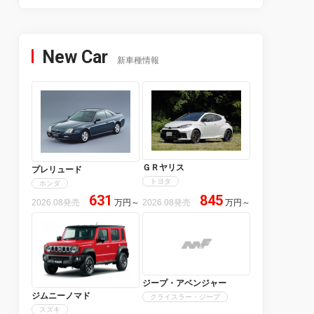
New Car
新車種情報
ＧＲヤリス
プレリュード
トヨタ
ホンダ
631
845
2026.08発売
万円
～
2026.08発売
万円
～
ジープ・アベンジャー
ジムニーノマド
クライスラー・ジープ
スズキ