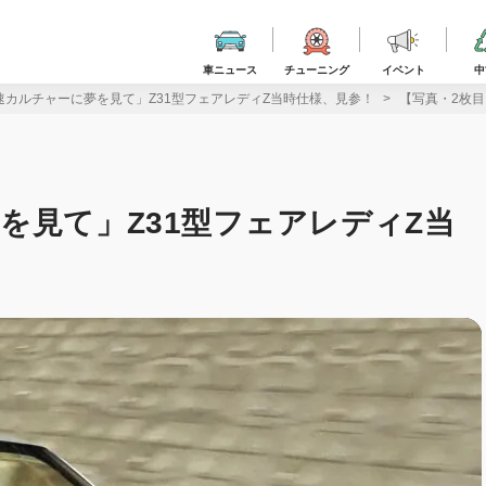
車ニュース
チューニング
イベント
中
速カルチャーに夢を見て」Z31型フェアレディZ当時仕様、見参！
【写真・2枚
を見て」Z31型フェアレディZ当