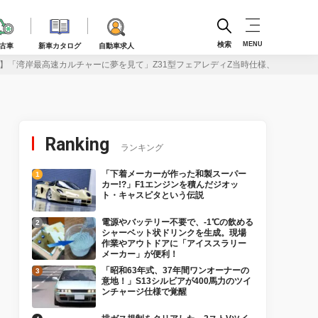
検索
MENU
古車
新車カタログ
自動車求人
目】「湾岸最高速カルチャーに夢を見て」Z31型フェアレディZ当時仕様、見参！
Ranking
ランキング
「下着メーカーが作った和製スーパー
カー!?」F1エンジンを積んだジオッ
ト・キャスピタという伝説
電源やバッテリー不要で、-1℃の飲める
シャーベット状ドリンクを生成。現場
作業やアウトドアに「アイススラリー
メーカー」が便利！
「昭和63年式、37年間ワンオーナーの
意地！」S13シルビアが400馬力のツイ
ンチャージ仕様で覚醒