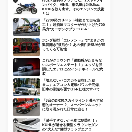
排ガス規制をクリアした、2ストVツイ
ンバイク、VINS。排気量は249.5cc、
83HPを絞り出す。そのエンジンの技術
とは
「2700発のリベット補強まで自ら施
工！」居酒屋マスターが作り上げた700
馬力“カーボンケブラーGT-R”
ホンダ新型「エレメント」で“まさかの
観音開き”復活か？ あの個性派SUVが帰
ってくる可能性
これがクラウン!?「躍動感がたまらな
いスポーツエステート！」エッジを強
調したエアロに22インチホイールで武
装
「壊れないハコスカを目指した結
果…」エアコン＆電動パワステ完備、
旧車の常識を覆すGT-R仕様のすべて
「3台のDR30スカイラインと暮らす変
態的オーナー!?」スーパーシルエット
に取り憑かれた日常に迫る！
「派手すぎないから街に馴染む！」
KUHLが魅せる新型クラウンセダン
の“大人な”薄型フラップエアロ