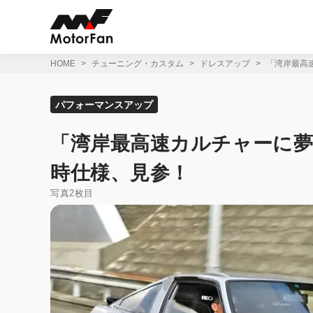
コ
ン
テ
ン
ツ
HOME
チューニング・カスタム
ドレスアップ
「湾岸最高
へ
ス
キ
パフォーマンスアップ
ッ
プ
「湾岸最高速カルチャーに夢
時仕様、見参！
写真2枚目