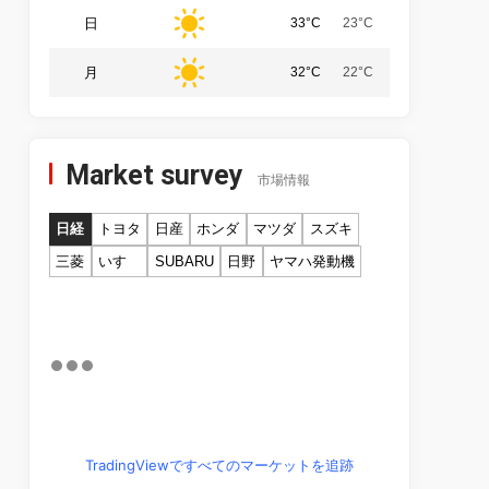
日
33°C
23°C
月
32°C
22°C
Market survey
市場情報
日経
トヨタ
日産
ホンダ
マツダ
スズキ
三菱
いすゞ
SUBARU
日野
ヤマハ発動機
TradingViewですべてのマーケットを追跡