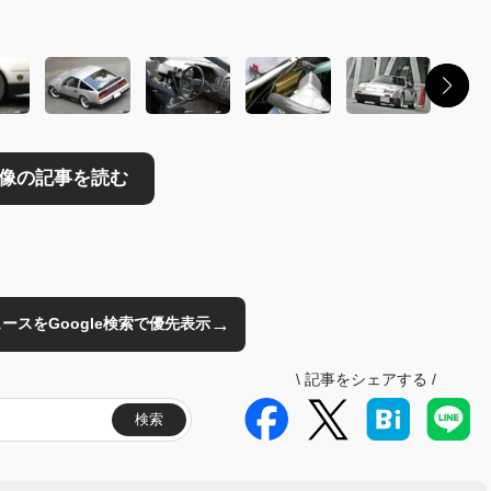
→
のニュースをGoogle検索で優先表示
\
記事をシェアする
/
検索