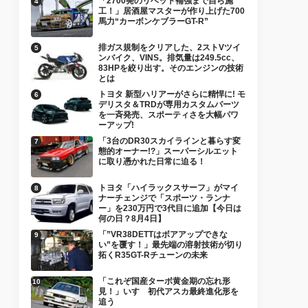
「2700発のリベット補強まで自ら施
工！」居酒屋マスターが作り上げた700
馬力“カーボンケブラーGT-R”
排ガス規制をクリアした、2ストVツイ
ンバイク、VINS。排気量は249.5cc、
83HPを絞り出す。そのエンジンの技術
とは
トヨタ 新型ハリアーがさらに精悍に! モ
デリスタ＆TRDが専用カスタムパーツ
を一斉発売、スポーティさを大幅パワ
ーアップ!
「3台のDR30スカイラインと暮らす変
態的オーナー!?」スーパーシルエット
に取り憑かれた日常に迫る！
トヨタ「ハイラックスサーフ」がマイ
ナーチェンジで「スポーツ・ランナ
ー」を230万円で3代目に追加【今日は
何の日？8月4日】
「”VR38DETTはボアアップできな
い”を覆す！」最先端の溶射技術が切り
拓くR35GT-Rチューンの未来
「これぞ国産ターボ黄金期の忘れ形
見！」いすゞ初代アスカ最終進化形を
追う