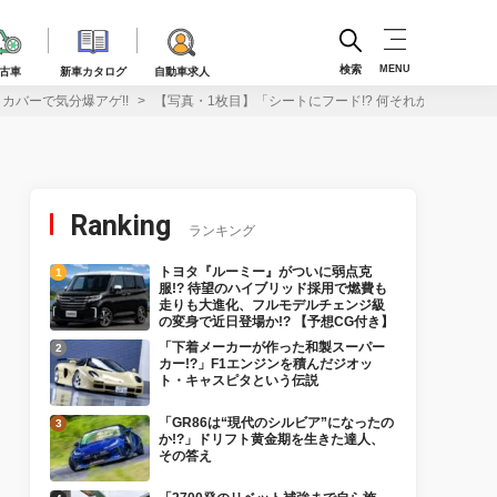
検索
MENU
古車
新車カタログ
自動車求人
カバーで気分爆アゲ!!
【写真・1枚目】「シートにフード!? 何それかわいい！
Ranking
ランキング
トヨタ『ルーミー』がついに弱点克
服!? 待望のハイブリッド採用で燃費も
走りも大進化、フルモデルチェンジ級
の変身で近日登場か!? 【予想CG付き】
「下着メーカーが作った和製スーパー
カー!?」F1エンジンを積んだジオッ
ト・キャスピタという伝説
「GR86は“現代のシルビア”になったの
か!?」ドリフト黄金期を生きた達人、
その答え