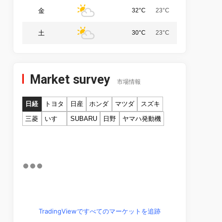
金
32°C
23°C
土
30°C
23°C
Market survey
市場情報
日経
トヨタ
日産
ホンダ
マツダ
スズキ
三菱
いすゞ
SUBARU
日野
ヤマハ発動機
TradingViewですべてのマーケットを追跡