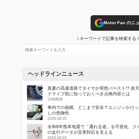
Motor Fan 
\
キーワードで記事を検索する
/
ヘッドラインニュース
真夏の高速道路でタイヤが突然バースト!? 炎
ドライブ前に知っておくべき点検内容とは
15時間前
車内での仮眠、どこまで安全？エンジンかけっ
しの危険性
2026.08.05
令和8年熊本地震で「通れる道」を可視化、ク
の走行データが災害対応を支える
2026.08.03