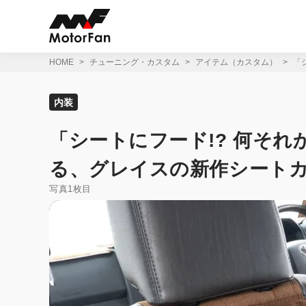
コ
ン
テ
ン
ツ
HOME
チューニング・カスタム
アイテム（カスタム）
「
へ
ス
キ
内装
ッ
プ
「シートにフード!? 何そ
る、グレイスの新作シートカ
写真1枚目