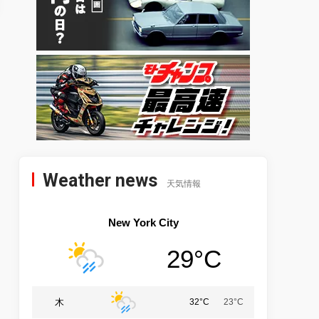
Weather news
天気情報
New York City
29°C
木
32°C
23°C