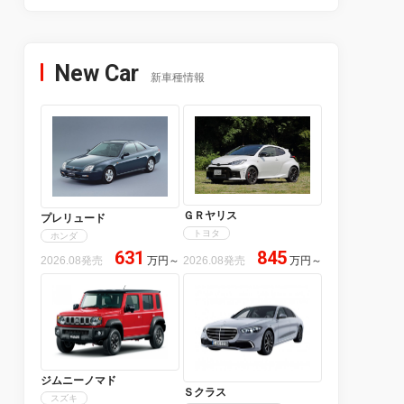
New Car
新車種情報
ＧＲヤリス
プレリュード
トヨタ
ホンダ
631
845
2026.08発売
万円
～
2026.08発売
万円
～
ジムニーノマド
Ｓクラス
スズキ