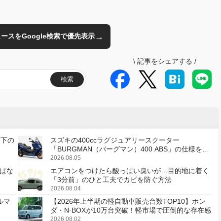
→
のニュースをGoogle検索で優先表示
\
記事をシェアする
/
検索
天下の
スズキの400ccラグジュアリースクーター
「BURGMAN（バーグマン）400 ABS」の仕様を変
更し、8月18日に発売
2026.08.05
ぱな
エアコンをつけたら酸っぱい臭いが…目的地に着く
「3分前」のひと工夫でカビを防ぐ方法
2026.08.04
ルマ
【2026年上半期の軽自動車販売台数TOP10】ホン
ダ・N-BOXが10万台突破！軽市場で圧倒的な存在感
2026.08.02