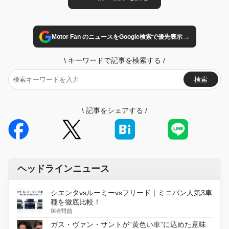
→
Motor Fan のニュースをGoogle検索で優先表示
\
キーワードで記事を検索する
/
検索
\
記事をシェアする
/
ヘッドラインニュース
シエンタvsルーミーvsフリード｜ミニバン人気3車
種を徹底比較！
9時間前
ガス・ヴァン・サントが“黄色い車”に込めた意味