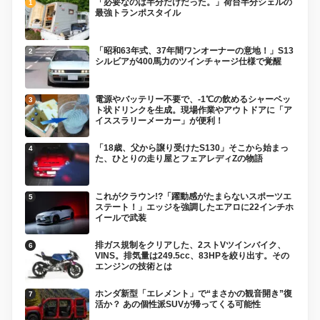
「必要なのは半分だけだった。」荷台半分シェルの
最強トランポスタイル
「昭和63年式、37年間ワンオーナーの意地！」S13
シルビアが400馬力のツインチャージ仕様で覚醒
電源やバッテリー不要で、-1℃の飲めるシャーベッ
ト状ドリンクを生成。現場作業やアウトドアに「ア
イススラリーメーカー」が便利！
「18歳、父から譲り受けたS130」そこから始まっ
た、ひとりの走り屋とフェアレディZの物語
これがクラウン!?「躍動感がたまらないスポーツエ
ステート！」エッジを強調したエアロに22インチホ
イールで武装
排ガス規制をクリアした、2ストVツインバイク、
VINS。排気量は249.5cc、83HPを絞り出す。その
エンジンの技術とは
ホンダ新型「エレメント」で“まさかの観音開き”復
活か？ あの個性派SUVが帰ってくる可能性