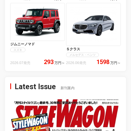
ジムニーノマド
Ｓクラス
スズキ
メルセデス・ベンツ
293
1598
2026.07発売
万円
～
2026.06発売
万円
～
Latest Issue
新刊案内