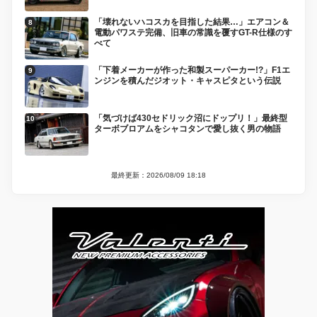
「壊れないハコスカを目指した結果…」エアコン＆
電動パワステ完備、旧車の常識を覆すGT-R仕様のす
べて
「下着メーカーが作った和製スーパーカー!?」F1エ
ンジンを積んだジオット・キャスピタという伝説
「気づけば430セドリック沼にドップリ！」最終型
ターボブロアムをシャコタンで愛し抜く男の物語
最終更新：2026/08/09 18:18