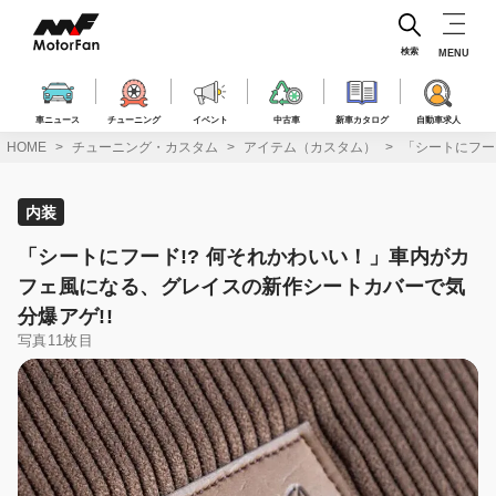
コ
ン
テ
検索
MENU
ン
ツ
へ
車ニュース
チューニング
イベント
中古車
新車カタログ
自動車求人
ス
HOME
チューニング・カスタム
アイテム（カスタム）
「シートにフー
キ
ッ
プ
内装
「シートにフード!? 何それかわいい！」車内がカ
フェ風になる、グレイスの新作シートカバーで気
分爆アゲ!!
写真11枚目