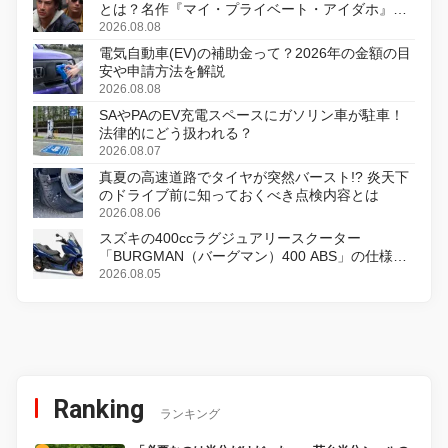
とは？名作『マイ・プライベート・アイダホ』が
初のデジタルリマスター版で復活
2026.08.08
電気自動車(EV)の補助金って？2026年の金額の目
安や申請方法を解説
2026.08.08
SAやPAのEV充電スペースにガソリン車が駐車！
法律的にどう扱われる？
2026.08.07
真夏の高速道路でタイヤが突然バースト!? 炎天下
のドライブ前に知っておくべき点検内容とは
2026.08.06
スズキの400ccラグジュアリースクーター
「BURGMAN（バーグマン）400 ABS」の仕様を
変更し、8月18日に発売
2026.08.05
Ranking
ランキング