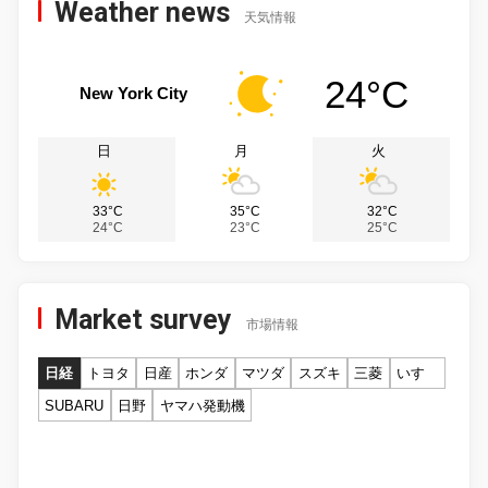
Weather news
天気情報
24°C
New York City
日
月
火
33°C
35°C
32°C
24°C
23°C
25°C
Market survey
市場情報
日経
トヨタ
日産
ホンダ
マツダ
スズキ
三菱
いすゞ
SUBARU
日野
ヤマハ発動機