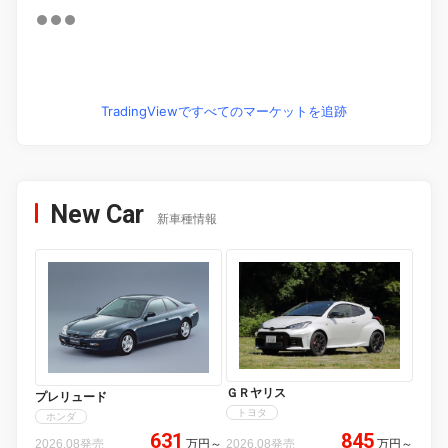
TradingViewですべてのマーケットを追跡
New Car
新車種情報
ＧＲヤリス
プレリュード
トヨタ
ホンダ
631
845
2026.08発売
万円
～
2026.08発売
万円
～