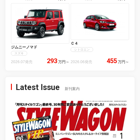
Ｃ４
ジムニーノマド
シトロエン
スズキ
293
455
2026.07発売
万円
～
2026.06発売
万円
～
Latest Issue
新刊案内