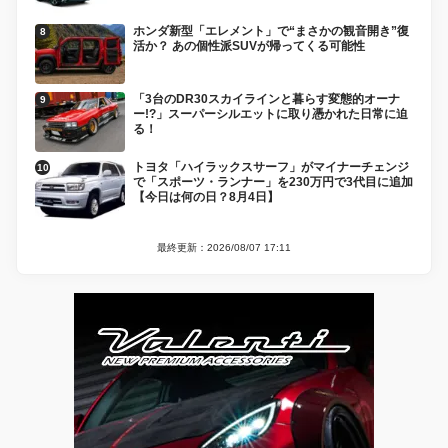
ホンダ新型「エレメント」で“まさかの観音開き”復
活か？ あの個性派SUVが帰ってくる可能性
「3台のDR30スカイラインと暮らす変態的オーナ
ー!?」スーパーシルエットに取り憑かれた日常に迫
る！
トヨタ「ハイラックスサーフ」がマイナーチェンジ
で「スポーツ・ランナー」を230万円で3代目に追加
【今日は何の日？8月4日】
最終更新：2026/08/07 17:11