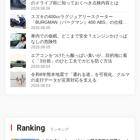
のドライブ前に知っておくべき点検内容とは
2026.08.06
スズキの400ccラグジュアリースクーター
「BURGMAN（バーグマン）400 ABS」の仕様を
変更し、8月18日に発売
2026.08.05
車内での仮眠、どこまで安全？エンジンかけっぱ
なしの危険性
2026.08.05
エアコンをつけたら酸っぱい臭いが…目的地に着
く「3分前」のひと工夫でカビを防ぐ方法
2026.08.04
令和8年熊本地震で「通れる道」を可視化、クルマ
の走行データが災害対応を支える
2026.08.03
Ranking
ランキング