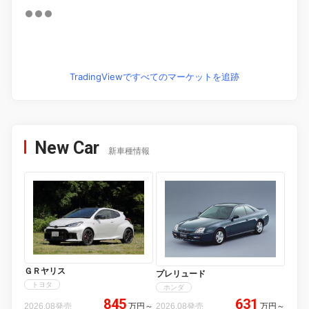
TradingViewですべてのマーケットを追跡
New Car
新車種情報
ＧＲヤリス
プレリュード
トヨタ
ホンダ
845
631
2026.08発売
万円
～
2026.08発売
万円
～