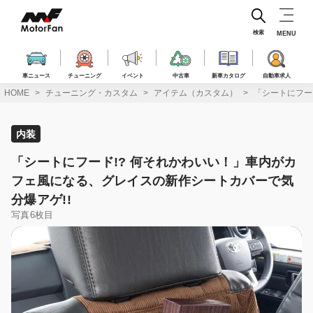
コ
ン
テ
検索
MENU
ン
ツ
へ
車ニュース
チューニング
イベント
中古車
新車カタログ
自動車求人
ス
HOME
チューニング・カスタム
アイテム（カスタム）
「シートにフー
キ
ッ
プ
内装
「シートにフード!? 何それかわいい！」車内がカ
フェ風になる、グレイスの新作シートカバーで気
分爆アゲ!!
写真6枚目