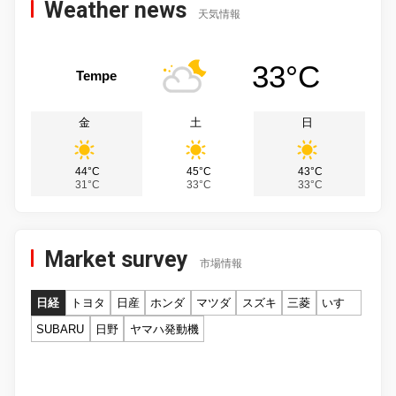
Weather news
天気情報
33°C
Tempe
金
土
日
44°C
45°C
43°C
31°C
33°C
33°C
Market survey
市場情報
日経
トヨタ
日産
ホンダ
マツダ
スズキ
三菱
いすゞ
SUBARU
日野
ヤマハ発動機