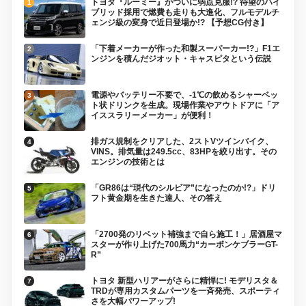
トヨタ『ルーミー』がついに弱点克服!? 待望のハイ
ブリッド採用で燃費も走りも大進化、フルモデルチ
ェンジ級の変身で近日登場か!? 【予想CG付き】
「下着メーカーが作った和製スーパーカー!?」F1エ
ンジンを積んだジオット・キャスピタという伝説
電源やバッテリー不要で、-1℃の飲めるシャーベッ
ト状ドリンクを生成。現場作業やアウトドアに「ア
イススラリーメーカー」が便利！
排ガス規制をクリアした、2ストVツインバイク、
VINS。排気量は249.5cc、83HPを絞り出す。その
エンジンの技術とは
「GR86は“現代のシルビア”になったのか!?」ドリ
フト黄金期を生きた達人、その答え
「2700発のリベット補強まで自ら施工！」居酒屋マ
スターが作り上げた700馬力“カーボンケブラーGT-
R”
トヨタ 新型ハリアーがさらに精悍に! モデリスタ＆
TRDが専用カスタムパーツを一斉発売、スポーティ
さを大幅パワーアップ!