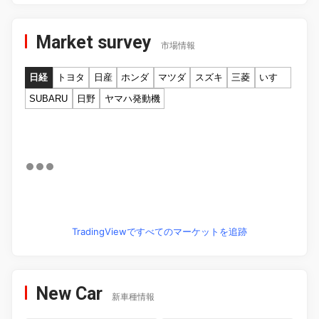
Market survey
市場情報
日経
トヨタ
日産
ホンダ
マツダ
スズキ
三菱
いすゞ
SUBARU
日野
ヤマハ発動機
TradingViewですべてのマーケットを追跡
New Car
新車種情報