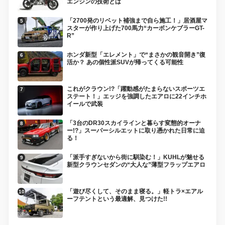
エンジンの技術とは
「2700発のリベット補強まで自ら施工！」居酒屋マ
スターが作り上げた700馬力“カーボンケブラーGT-
R”
ホンダ新型「エレメント」で“まさかの観音開き”復
活か？ あの個性派SUVが帰ってくる可能性
これがクラウン!?「躍動感がたまらないスポーツエ
ステート！」エッジを強調したエアロに22インチホ
イールで武装
「3台のDR30スカイラインと暮らす変態的オーナ
ー!?」スーパーシルエットに取り憑かれた日常に迫
る！
「派手すぎないから街に馴染む！」KUHLが魅せる
新型クラウンセダンの“大人な”薄型フラップエアロ
「遊び尽くして、そのまま寝る。」軽トラ×エアル
ーフテントという最適解、見つけた!!