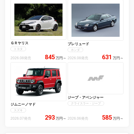
ＧＲヤリス
プレリュード
トヨタ
ホンダ
845
631
2026.08発売
万円
～
2026.08発売
万円
～
ジープ・アベンジャー
クライスラー・ジープ
ジムニーノマド
スズキ
293
585
2026.07発売
万円
～
2026.06発売
万円
～