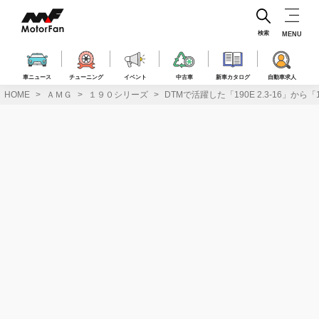
コ
ン
テ
検索
MENU
ン
ツ
へ
車ニュース
チューニング
イベント
中古車
新車カタログ
自動車求人
ス
HOME
ＡＭＧ
１９０シリーズ
DTMで活躍した「190E 2.3-16」から
キ
ッ
プ