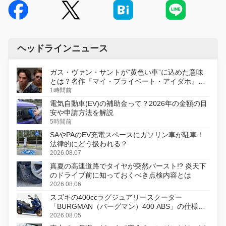
ヘッドラインニュース
ガス・ヴァン・サントが“黄色い車”に込めた意味
とは？名作『マイ・プライベート・アイダホ』が
初のデジタルリマスター版で復活
1時間前
電気自動車(EV)の補助金って？2026年の金額の目
安や申請方法を解説
5時間前
SAやPAのEV充電スペースにガソリン車が駐車！
法律的にどう扱われる？
2026.08.07
真夏の高速道路でタイヤが突然バースト!? 炎天下
のドライブ前に知っておくべき点検内容とは
2026.08.06
スズキの400ccラグジュアリースクーター
「BURGMAN（バーグマン）400 ABS」の仕様を
変更し、8月18日に発売
2026.08.05