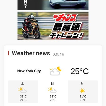
Weather news
天気情報
25°C
New York City
土
日
月
33°C
33°C
31°C
24°C
23°C
21°C