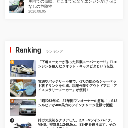
車内での仮眠、どこまで安全？エンジンかけっぱ
なしの危険性
2026.08.05
Ranking
ランキング
「下着メーカーが作った和製スーパーカー!?」F1エ
ンジンを積んだジオット・キャスピタという伝説
電源やバッテリー不要で、-1℃の飲めるシャーベッ
ト状ドリンクを生成。現場作業やアウトドアに「ア
イススラリーメーカー」が便利！
「昭和63年式、37年間ワンオーナーの意地！」S13
シルビアが400馬力のツインチャージ仕様で覚醒
排ガス規制をクリアした、2ストVツインバイク、
VINS。排気量は249.5cc、83HPを絞り出す。その