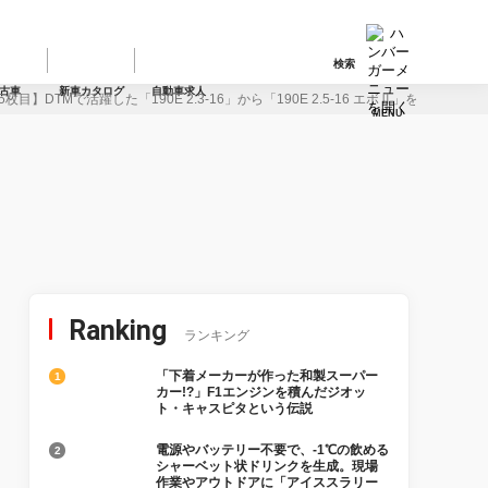
検索
古車
新車カタログ
自動車求人
枚目】DTMで活躍した「190E 2.3-16」から「190E 2.5-16 エボⅡ」を振り返
MENU
Ranking
ランキング
「下着メーカーが作った和製スーパー
カー!?」F1エンジンを積んだジオッ
ト・キャスピタという伝説
電源やバッテリー不要で、-1℃の飲める
シャーベット状ドリンクを生成。現場
作業やアウトドアに「アイススラリー
メーカー」が便利！