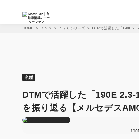
コ
ン
テ
ン
ツ
HOME
ＡＭＧ
１９０シリーズ
DTMで活躍した「190E 2.
へ
ス
キ
ッ
プ
名鑑
DTMで活躍した「190E 2.3-
を振り返る【メルセデスAM
190