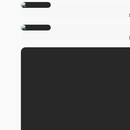
190
AMG Mercedes Rennsport-Tourenwagen 190 E 2.5-16 E
Tourenwagen-Meisterschaft (DTM). Fahrzeug von Kurt Thii
1990. (Fotosignatur der Mercedes-Benz Classic Archiv
Evolution II of the W 201 model series. Used in the DTM. V
1990. (Photo signature in the
190