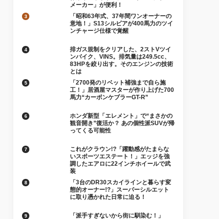
「昭和63年式、37年間ワンオーナーの
意地！」S13シルビアが400馬力のツイ
ンチャージ仕様で覚醒
排ガス規制をクリアした、2ストVツイ
ンバイク、VINS。排気量は249.5cc、
83HPを絞り出す。そのエンジンの技術
とは
「2700発のリベット補強まで自ら施
工！」居酒屋マスターが作り上げた700
馬力“カーボンケブラーGT-R”
ホンダ新型「エレメント」で“まさかの
観音開き”復活か？ あの個性派SUVが帰
ってくる可能性
これがクラウン!?「躍動感がたまらな
いスポーツエステート！」エッジを強
調したエアロに22インチホイールで武
装
「3台のDR30スカイラインと暮らす変
態的オーナー!?」スーパーシルエット
に取り憑かれた日常に迫る！
「派手すぎないから街に馴染む！」
KUHLが魅せる新型クラウンセダン
の“大人な”薄型フラップエアロ
「これぞ国産ターボ黄金期の忘れ形
見！」いすゞ初代アスカ最終進化形を