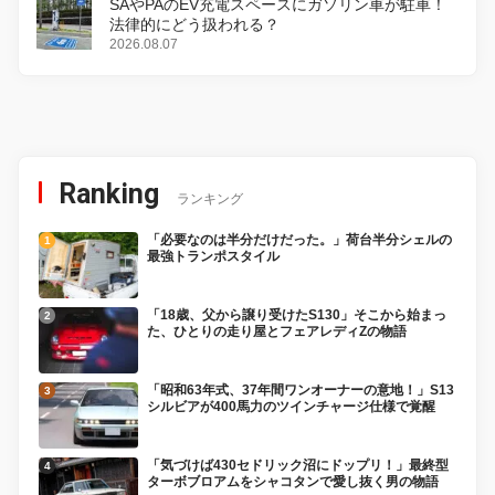
SAやPAのEV充電スペースにガソリン車が駐車！
法律的にどう扱われる？
2026.08.07
Ranking
ランキング
「必要なのは半分だけだった。」荷台半分シェルの
最強トランポスタイル
「18歳、父から譲り受けたS130」そこから始まっ
た、ひとりの走り屋とフェアレディZの物語
「昭和63年式、37年間ワンオーナーの意地！」S13
シルビアが400馬力のツインチャージ仕様で覚醒
「気づけば430セドリック沼にドップリ！」最終型
ターボブロアムをシャコタンで愛し抜く男の物語