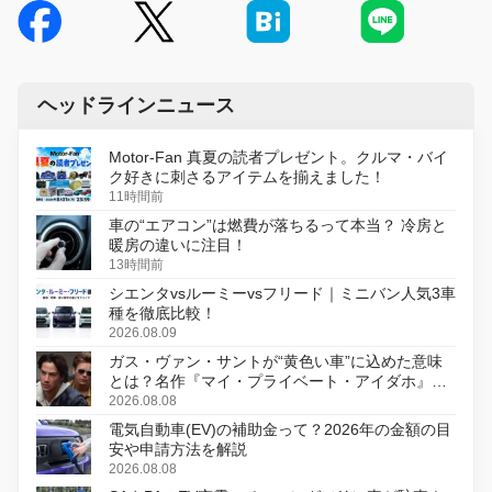
ヘッドラインニュース
Motor-Fan 真夏の読者プレゼント。クルマ・バイ
ク好きに刺さるアイテムを揃えました！
11時間前
車の“エアコン”は燃費が落ちるって本当？ 冷房と
暖房の違いに注目！
13時間前
シエンタvsルーミーvsフリード｜ミニバン人気3車
種を徹底比較！
2026.08.09
ガス・ヴァン・サントが“黄色い車”に込めた意味
とは？名作『マイ・プライベート・アイダホ』が
初のデジタルリマスター版で復活
2026.08.08
電気自動車(EV)の補助金って？2026年の金額の目
安や申請方法を解説
2026.08.08