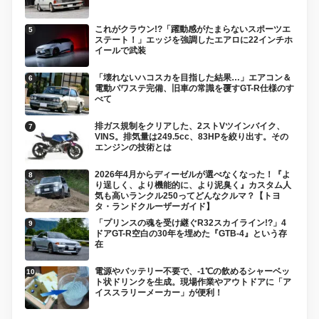
これがクラウン!?「躍動感がたまらないスポーツエ
ステート！」エッジを強調したエアロに22インチホ
イールで武装
「壊れないハコスカを目指した結果…」エアコン＆
電動パワステ完備、旧車の常識を覆すGT-R仕様のす
べて
排ガス規制をクリアした、2ストVツインバイク、
VINS。排気量は249.5cc、83HPを絞り出す。その
エンジンの技術とは
2026年4月からディーゼルが選べなくなった！『よ
り逞しく、より機能的に、より泥臭く』カスタム人
気も高いランクル250ってどんなクルマ？【トヨ
タ・ランドクルーザーガイド】
「プリンスの魂を受け継ぐR32スカイライン!?」4
ドアGT-R空白の30年を埋めた『GTB-4』という存
在
電源やバッテリー不要で、-1℃の飲めるシャーベッ
ト状ドリンクを生成。現場作業やアウトドアに「ア
イススラリーメーカー」が便利！