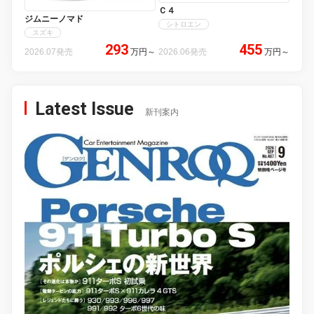
Ｃ４
ジムニーノマド
シトロエン
スズキ
293
455
2026.07発売
万円
～
2026.06発売
万円
～
Latest Issue
新刊案内