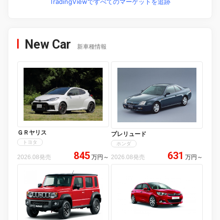
TradingViewですべてのマーケットを追跡
New Car
新車種情報
ＧＲヤリス
プレリュード
トヨタ
ホンダ
845
631
2026.08発売
万円
～
2026.08発売
万円
～