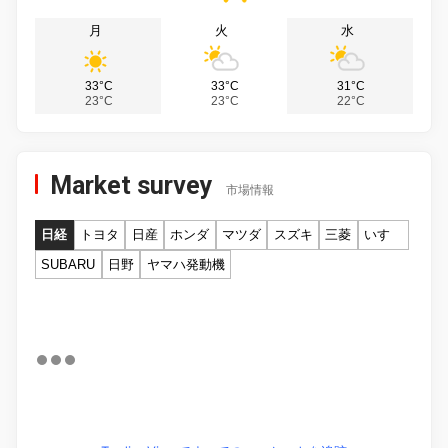
月
火
水
33°C
33°C
31°C
23°C
23°C
22°C
Market survey
市場情報
日経
トヨタ
日産
ホンダ
マツダ
スズキ
三菱
いすゞ
SUBARU
日野
ヤマハ発動機