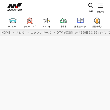
コ
ン
テ
検索
MENU
ン
ツ
へ
車ニュース
チューニング
イベント
中古車
新車カタログ
自動車求人
ス
HOME
ＡＭＧ
１９０シリーズ
DTMで活躍した「190E 2.3-16」から
キ
ッ
プ