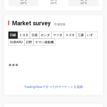
24°C
23°C
22°C
Market survey
市場情報
日経
トヨタ
日産
ホンダ
マツダ
スズキ
三菱
いすゞ
SUBARU
日野
ヤマハ発動機
TradingViewですべてのマーケットを追跡