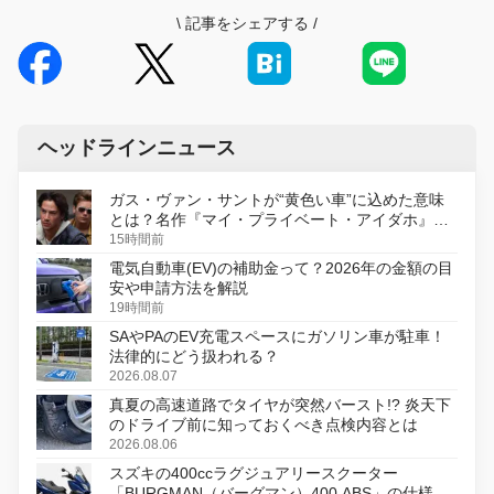
\
記事をシェアする
/
ヘッドラインニュース
ガス・ヴァン・サントが“黄色い車”に込めた意味
とは？名作『マイ・プライベート・アイダホ』が
初のデジタルリマスター版で復活
15時間前
電気自動車(EV)の補助金って？2026年の金額の目
安や申請方法を解説
19時間前
SAやPAのEV充電スペースにガソリン車が駐車！
法律的にどう扱われる？
2026.08.07
真夏の高速道路でタイヤが突然バースト!? 炎天下
のドライブ前に知っておくべき点検内容とは
2026.08.06
スズキの400ccラグジュアリースクーター
「BURGMAN（バーグマン）400 ABS」の仕様を