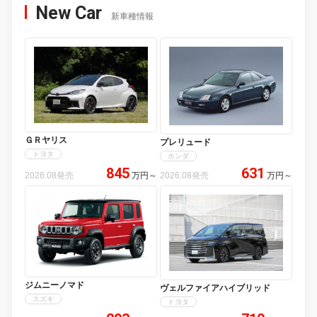
New Car
新車種情報
ＧＲヤリス
プレリュード
トヨタ
ホンダ
845
631
2026.08発売
万円
～
2026.08発売
万円
～
ジムニーノマド
ヴェルファイアハイブリッド
スズキ
トヨタ