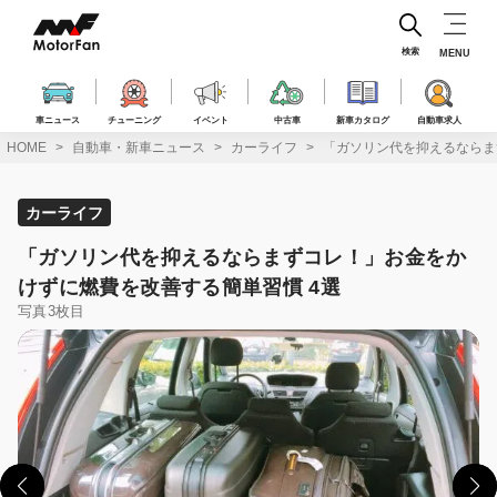
コ
ン
テ
検索
MENU
ン
ツ
へ
車ニュース
チューニング
イベント
中古車
新車カタログ
自動車求人
ス
HOME
自動車・新車ニュース
カーライフ
「ガソリン代を抑えるならま
キ
ッ
プ
カーライフ
「ガソリン代を抑えるならまずコレ！」お金をか
けずに燃費を改善する簡単習慣 4選
写真3枚目