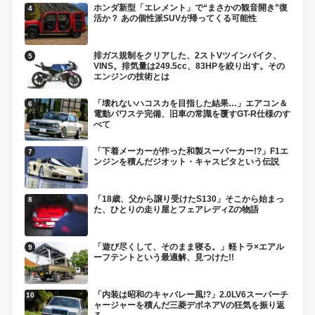
ホンダ新型「エレメント」で“まさかの観音開き”復
活か？ あの個性派SUVが帰ってくる可能性
排ガス規制をクリアした、2ストVツインバイク、
VINS。排気量は249.5cc、83HPを絞り出す。その
エンジンの技術とは
「壊れないハコスカを目指した結果…」エアコン＆
電動パワステ完備、旧車の常識を覆すGT-R仕様のす
べて
「下着メーカーが作った和製スーパーカー!?」F1エ
ンジンを積んだジオット・キャスピタという伝説
「18歳、父から譲り受けたS130」そこから始まっ
た、ひとりの走り屋とフェアレディZの物語
「遊び尽くして、そのまま寝る。」軽トラ×エアル
ーフテントという最適解、見つけた!!
「内装は昭和のキャバレー風!?」2.0LV6スーパーチ
ャージャーを積んだ三菱デボネアVの狂気を振り返