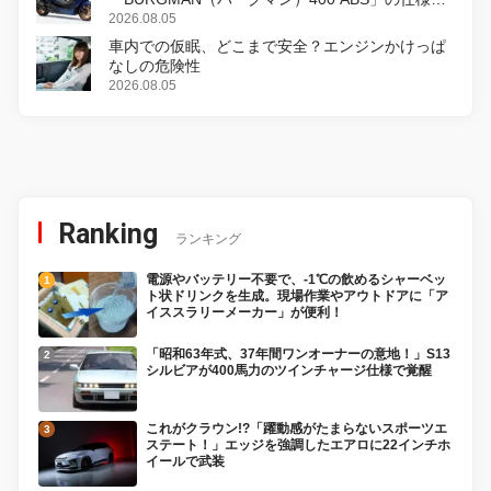
変更し、8月18日に発売
2026.08.05
車内での仮眠、どこまで安全？エンジンかけっぱ
なしの危険性
2026.08.05
Ranking
ランキング
電源やバッテリー不要で、-1℃の飲めるシャーベッ
ト状ドリンクを生成。現場作業やアウトドアに「ア
イススラリーメーカー」が便利！
「昭和63年式、37年間ワンオーナーの意地！」S13
シルビアが400馬力のツインチャージ仕様で覚醒
これがクラウン!?「躍動感がたまらないスポーツエ
ステート！」エッジを強調したエアロに22インチホ
イールで武装