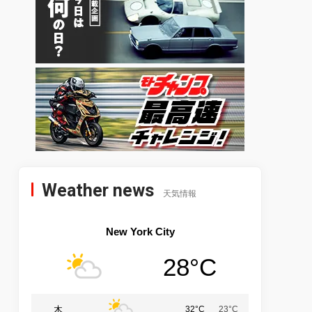
Weather news
天気情報
New York City
28°C
木
32°C
23°C