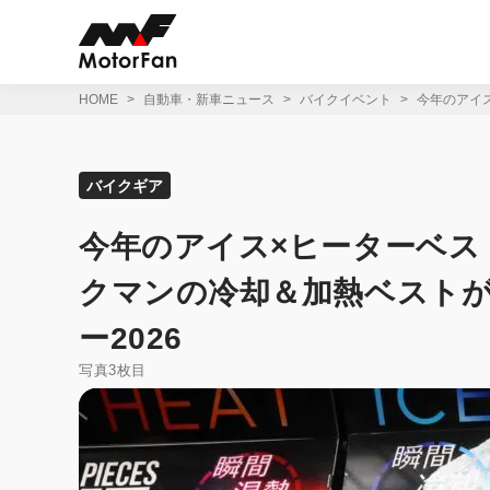
コ
ン
テ
ン
ツ
HOME
自動車・新車ニュース
バイクイベント
今年のアイ
へ
ス
キ
ッ
バイクギア
プ
今年のアイス×ヒーターベス
クマンの冷却＆加熱ベスト
ー2026
写真3枚目