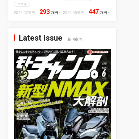
スズキ
293
447
2026.07発売
万円
～
2026.06発売
万円
～
Latest Issue
新刊案内