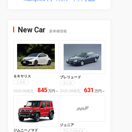
New Car
新車種情報
ＧＲヤリス
プレリュード
トヨタ
ホンダ
845
631
2026.08発売
万円
～
2026.08発売
万円
～
ジュニア
ジムニーノマド
アルファロメオ