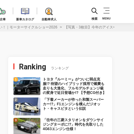
検索
MENU
古車
新車カタログ
自動車求人
！｜モーターサイクルショー2026
【写真・3枚目】今年のアイス×ヒーターベ
Ranking
ランキング
トヨタ『ルーミー』がついに弱点克
服!? 待望のハイブリッド採用で燃費も
走りも大進化、フルモデルチェンジ級
の変身で近日登場か!? 【予想CG付き】
「下着メーカーが作った和製スーパー
カー!?」F1エンジンを積んだジオッ
ト・キャスピタという伝説
「往年の三菱スタリオンをダウンサイ
ジングターボに!?」時代を先取りした
4G63エンジン仕様！