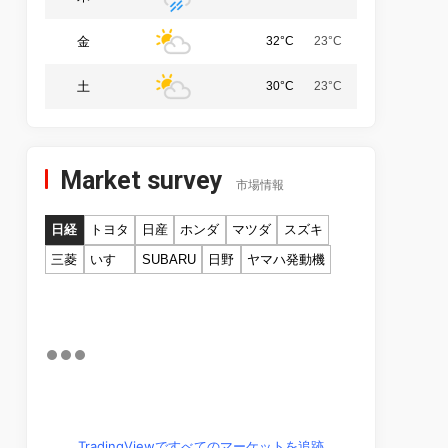
金
32°C
23°C
土
30°C
23°C
Market survey
市場情報
日経
トヨタ
日産
ホンダ
マツダ
スズキ
三菱
いすゞ
SUBARU
日野
ヤマハ発動機
TradingViewですべてのマーケットを追跡