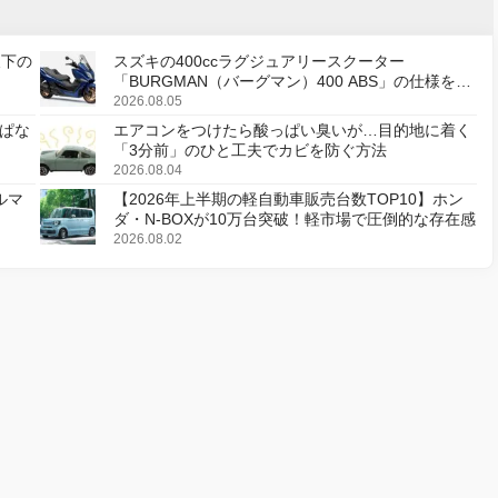
天下の
スズキの400ccラグジュアリースクーター
「BURGMAN（バーグマン）400 ABS」の仕様を変
更し、8月18日に発売
2026.08.05
ぱな
エアコンをつけたら酸っぱい臭いが…目的地に着く
「3分前」のひと工夫でカビを防ぐ方法
2026.08.04
ルマ
【2026年上半期の軽自動車販売台数TOP10】ホン
ダ・N-BOXが10万台突破！軽市場で圧倒的な存在感
2026.08.02