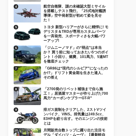
航空自衛隊、謎の未確認大型ミサイル
を搭載しテスト飛行。「25式地対艦誘
導弾」空中発射型が初めて姿を見せ
た！
トヨタ 新型ハリアーがさらに精悍に! モ
デリスタ＆TRDが専用カスタムパーツ
を一斉発売、スポーティさを大幅パワ
ーアップ!
「ジムニーノマド」の“弱点”は本当
か？ 買う前に知っておきたい5つのポイ
ント！小回り、燃費、101馬力、5速MT
を徹底チェック
「GR86は“現代のシルビア”になったの
か!?」ドリフト黄金期を生きた達人、
その答え
「2700発のリベット補強まで自ら施
工！」居酒屋マスターが作り上げた700
馬力“カーボンケブラーGT-R”
排ガス規制をクリアした、2ストVツイ
ンバイク、VINS。排気量は249.5cc、
83HPを絞り出す。そのエンジンの技術
とは
月間販売台数トップに躍り出た注目モ
デル「ダイハツ・ムーヴ」【最新軽自