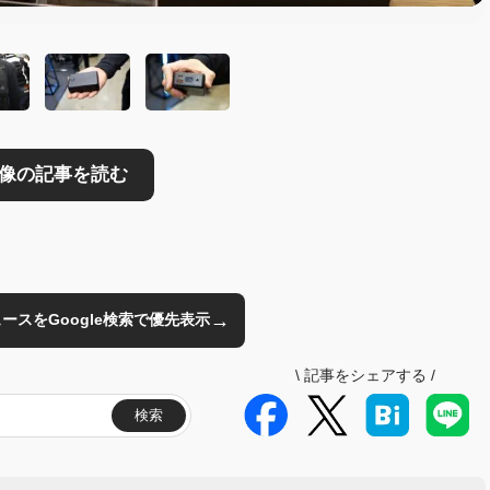
→
のニュースをGoogle検索で優先表示
\
記事をシェアする
/
検索