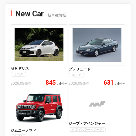
New Car
新車種情報
ＧＲヤリス
プレリュード
トヨタ
ホンダ
845
631
2026.08発売
万円
～
2026.08発売
万円
～
ジープ・アベンジャー
クライスラー・ジープ
ジムニーノマド