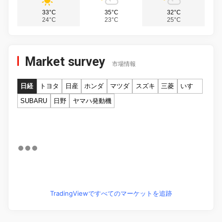
33°C
35°C
32°C
24°C
23°C
25°C
Market survey
市場情報
日経
トヨタ
日産
ホンダ
マツダ
スズキ
三菱
いすゞ
SUBARU
日野
ヤマハ発動機
TradingViewですべてのマーケットを追跡