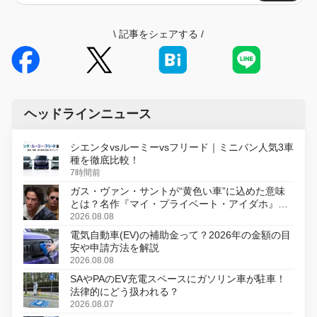
\
記事をシェアする
/
ヘッドラインニュース
シエンタvsルーミーvsフリード｜ミニバン人気3車
種を徹底比較！
7時間前
ガス・ヴァン・サントが“黄色い車”に込めた意味
とは？名作『マイ・プライベート・アイダホ』が
初のデジタルリマスター版で復活
2026.08.08
電気自動車(EV)の補助金って？2026年の金額の目
安や申請方法を解説
2026.08.08
SAやPAのEV充電スペースにガソリン車が駐車！
法律的にどう扱われる？
2026.08.07