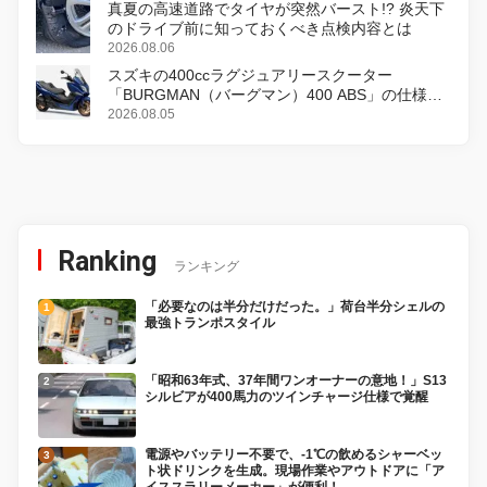
真夏の高速道路でタイヤが突然バースト!? 炎天下
のドライブ前に知っておくべき点検内容とは
2026.08.06
スズキの400ccラグジュアリースクーター
「BURGMAN（バーグマン）400 ABS」の仕様を
変更し、8月18日に発売
2026.08.05
Ranking
ランキング
「必要なのは半分だけだった。」荷台半分シェルの
最強トランポスタイル
「昭和63年式、37年間ワンオーナーの意地！」S13
シルビアが400馬力のツインチャージ仕様で覚醒
電源やバッテリー不要で、-1℃の飲めるシャーベッ
ト状ドリンクを生成。現場作業やアウトドアに「ア
イススラリーメーカー」が便利！