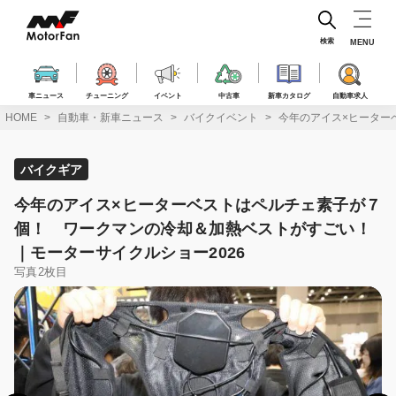
コ
ン
テ
検索
MENU
ン
ツ
へ
車ニュース
チューニング
イベント
中古車
新車カタログ
自動車求人
ス
HOME
自動車・新車ニュース
バイクイベント
今年のアイス×ヒーター
キ
ッ
プ
バイクギア
今年のアイス×ヒーターベストはペルチェ素子が７
個！ ワークマンの冷却＆加熱ベストがすごい！
｜モーターサイクルショー2026
写真2枚目