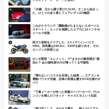
「18歳、父から譲り受けたS130」そこから始まっ
た、ひとりの走り屋とフェアレディZの物語
これがクラウン!?「躍動感がたまらないスポーツエ
ステート！」エッジを強調したエアロに22インチホ
イールで武装
排ガス規制をクリアした、2ストVツインバイク、
VINS。排気量は249.5cc、83HPを絞り出す。その
エンジンの技術とは
ホンダ新型「エレメント」で“まさかの観音開き”復
活か？ あの個性派SUVが帰ってくる可能性
「壊れないハコスカを目指した結果…」エアコン＆
電動パワステ完備、旧車の常識を覆すGT-R仕様のす
べて
「下着メーカーが作った和製スーパーカー!?」F1エ
ンジンを積んだジオット・キャスピタという伝説
「遊び尽くして、そのまま寝る。」軽トラ×エアル