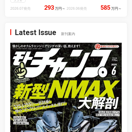
スズキ
293
585
2026.07発売
万円
～
2026.06発売
万円
～
Latest Issue
新刊案内