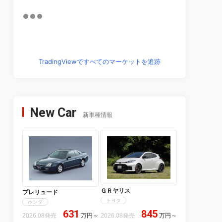
TradingViewですべてのマーケットを追跡
New Car
新車種情報
ＧＲヤリス
プレリュード
トヨタ
ホンダ
631
845
2026.08発売
万円
～
2026.08発売
万円
～