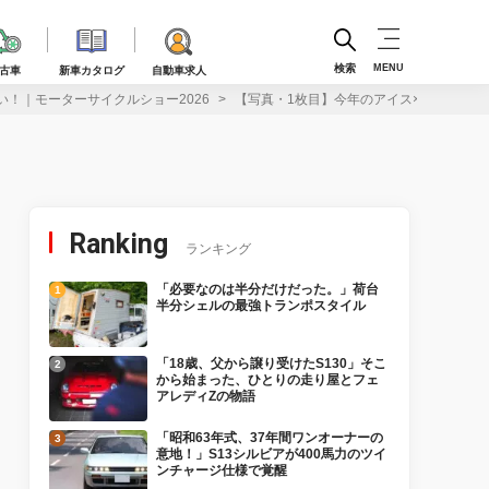
検索
MENU
古車
新車カタログ
自動車求人
！｜モーターサイクルショー2026
【写真・1枚目】今年のアイス×ヒーターベ
Ranking
ランキング
「必要なのは半分だけだった。」荷台
半分シェルの最強トランポスタイル
「18歳、父から譲り受けたS130」そこ
から始まった、ひとりの走り屋とフェ
アレディZの物語
「昭和63年式、37年間ワンオーナーの
意地！」S13シルビアが400馬力のツイ
ンチャージ仕様で覚醒