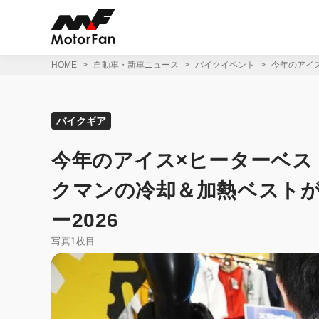
コ
ン
テ
ン
ツ
HOME
自動車・新車ニュース
バイクイベント
今年のアイ
へ
ス
キ
ッ
バイクギア
プ
今年のアイス×ヒーターベス
クマンの冷却＆加熱ベスト
ー2026
写真1枚目