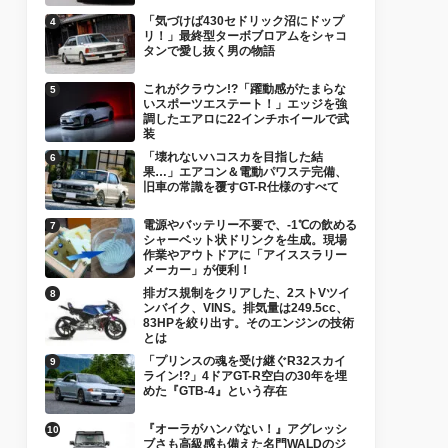
「気づけば430セドリック沼にドップ
リ！」最終型ターボブロアムをシャコ
タンで愛し抜く男の物語
これがクラウン!?「躍動感がたまらな
いスポーツエステート！」エッジを強
調したエアロに22インチホイールで武
装
「壊れないハコスカを目指した結
果…」エアコン＆電動パワステ完備、
旧車の常識を覆すGT-R仕様のすべて
電源やバッテリー不要で、-1℃の飲める
シャーベット状ドリンクを生成。現場
作業やアウトドアに「アイススラリー
メーカー」が便利！
排ガス規制をクリアした、2ストVツイ
ンバイク、VINS。排気量は249.5cc、
83HPを絞り出す。そのエンジンの技術
とは
「プリンスの魂を受け継ぐR32スカイ
ライン!?」4ドアGT-R空白の30年を埋
めた『GTB-4』という存在
『オーラがハンパない！』アグレッシ
ブさも高級感も備えた名門WALDのジ