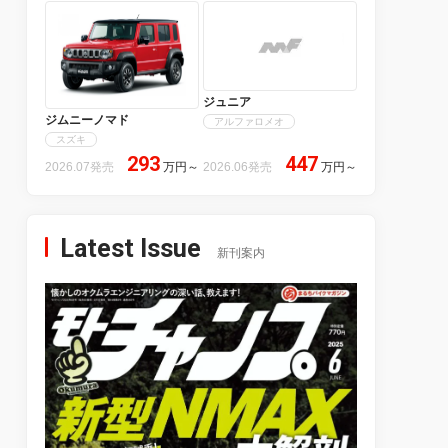
ジュニア
ジムニーノマド
アルファロメオ
スズキ
293
447
2026.07発売
万円
～
2026.06発売
万円
～
Latest Issue
新刊案内