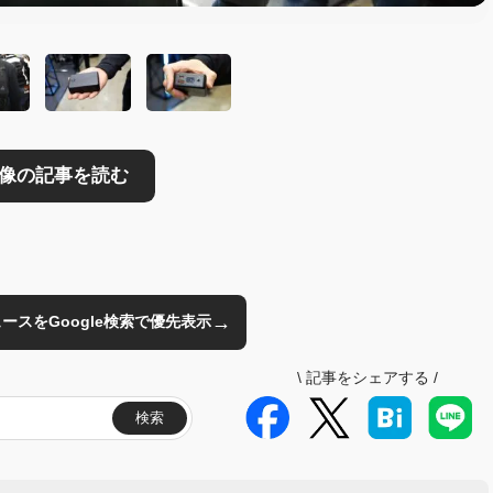
→
のニュースをGoogle検索で優先表示
\
記事をシェアする
/
検索