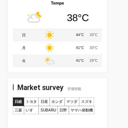
Tempe
38°C
日
44°C
33°C
月
41°C
33°C
火
41°C
29°C
Market survey
市場情報
日経
トヨタ
日産
ホンダ
マツダ
スズキ
三菱
いすゞ
SUBARU
日野
ヤマハ発動機