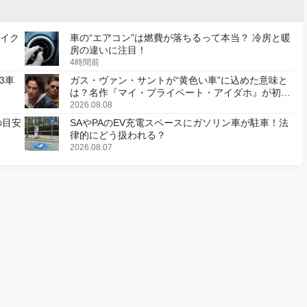
バイク
車の“エアコン”は燃費が落ちるって本当？ 冷房と暖
房の違いに注目！
4時間前
3車
ガス・ヴァン・サントが“黄色い車”に込めた意味と
は？名作『マイ・プライベート・アイダホ』が初の
デジタルリマスター版で復活
2026.08.08
の目安
SAやPAのEV充電スペースにガソリン車が駐車！法
律的にどう扱われる？
2026.08.07