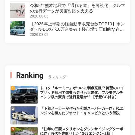
令和8年熊本地震で「通れる道」を可視化、クルマ
の走行データが災害対応を支える
2026.08.03
【2026年上半期の軽自動車販売台数TOP10】ホン
ダ・N-BOXが10万台突破！軽市場で圧倒的な存在
感
2026.08.02
Ranking
ランキング
トヨタ『ルーミー』がついに弱点克服!? 待望のハイ
ブリッド採用で燃費も走りも大進化、フルモデルチ
ェンジ級の変身で近日登場か!? 【予想CG付き】
「下着メーカーが作った和製スーパーカー!?」F1エ
ンジンを積んだジオット・キャスピタという伝説
「往年の三菱スタリオンをダウンサイジングターボ
に!?」時代を先取りした4G63エンジン仕様！