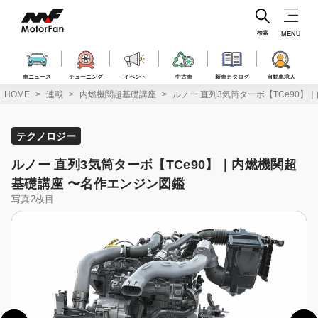
コ
ン
テ
検索
MENU
ン
ツ
へ
車ニュース
チューニング
イベント
中古車
新車カタログ
自動車求人
ス
HOME
連載
内燃機関超基礎講座
ルノー 直列3気筒ターボ【TCe90
キ
ッ
プ
テクノロジー
ルノー 直列3気筒ターボ【TCe90】｜内燃機関超
基礎講座 〜名作エンジン図鑑
写真2枚目