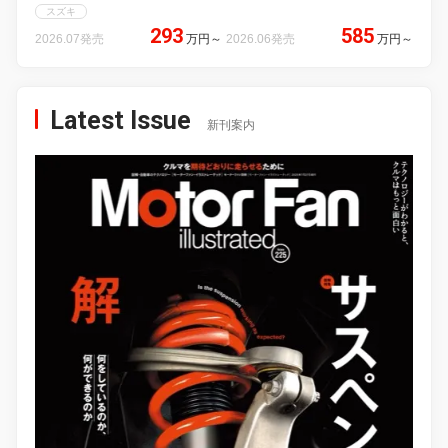
スズキ
293
585
2026.07発売
万円
～
2026.06発売
万円
～
Latest Issue
新刊案内