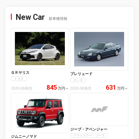
New Car
新車種情報
ＧＲヤリス
プレリュード
トヨタ
ホンダ
845
631
2026.08発売
万円
～
2026.08発売
万円
～
ジープ・アベンジャー
クライスラー・ジープ
ジムニーノマド