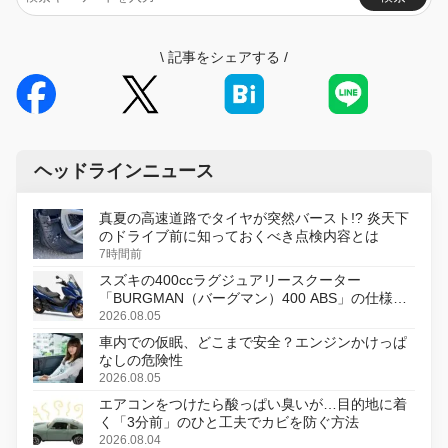
\
記事をシェアする
/
ヘッドラインニュース
真夏の高速道路でタイヤが突然バースト!? 炎天下
のドライブ前に知っておくべき点検内容とは
7時間前
スズキの400ccラグジュアリースクーター
「BURGMAN（バーグマン）400 ABS」の仕様を
変更し、8月18日に発売
2026.08.05
車内での仮眠、どこまで安全？エンジンかけっぱ
なしの危険性
2026.08.05
エアコンをつけたら酸っぱい臭いが…目的地に着
く「3分前」のひと工夫でカビを防ぐ方法
2026.08.04