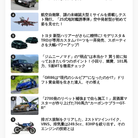
航空自衛隊、謎の未確認大型ミサイルを搭載しテス
ト飛行。「25式地対艦誘導弾」空中発射型が初めて
姿を見せた！
トヨタ 新型ハリアーがさらに精悍に! モデリスタ＆
TRDが専用カスタムパーツを一斉発売、スポーティ
さを大幅パワーアップ!
「ジムニーノマド」の“弱点”は本当か？ 買う前に知
っておきたい5つのポイント！小回り、燃費、101馬
力、5速MTを徹底チェック
「GR86は“現代のシルビア”になったのか!?」ドリ
フト黄金期を生きた達人、その答え
「2700発のリベット補強まで自ら施工！」居酒屋マ
スターが作り上げた700馬力“カーボンケブラーGT-
R”
排ガス規制をクリアした、2ストVツインバイク、
VINS。排気量は249.5cc、83HPを絞り出す。その
エンジンの技術とは