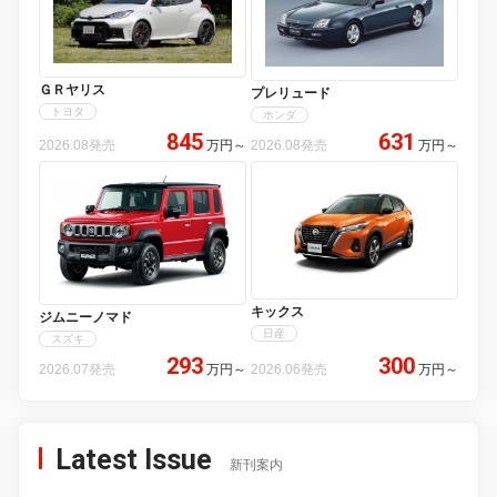
ＧＲヤリス
プレリュード
トヨタ
ホンダ
845
631
2026.08発売
万円
～
2026.08発売
万円
～
キックス
ジムニーノマド
日産
スズキ
293
300
2026.07発売
万円
～
2026.06発売
万円
～
Latest Issue
新刊案内