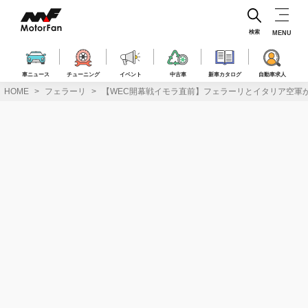
コ
ン
テ
検索
MENU
ン
ツ
へ
車ニュース
チューニング
イベント
中古車
新車カタログ
自動車求人
ス
HOME
フェラーリ
【WEC開幕戦イモラ直前】フェラーリとイタリア空軍がコ
キ
ッ
プ