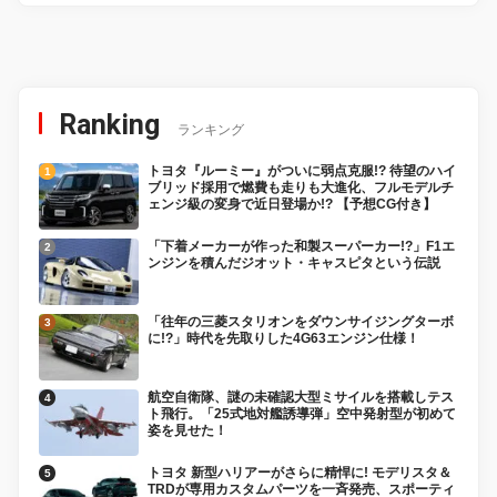
Ranking
ランキング
トヨタ『ルーミー』がついに弱点克服!? 待望のハイ
ブリッド採用で燃費も走りも大進化、フルモデルチ
ェンジ級の変身で近日登場か!? 【予想CG付き】
「下着メーカーが作った和製スーパーカー!?」F1エ
ンジンを積んだジオット・キャスピタという伝説
「往年の三菱スタリオンをダウンサイジングターボ
に!?」時代を先取りした4G63エンジン仕様！
航空自衛隊、謎の未確認大型ミサイルを搭載しテス
ト飛行。「25式地対艦誘導弾」空中発射型が初めて
姿を見せた！
トヨタ 新型ハリアーがさらに精悍に! モデリスタ＆
TRDが専用カスタムパーツを一斉発売、スポーティ