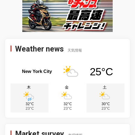
Weather news
天気情報
25°C
New York City
木
金
土
32°C
32°C
30°C
23°C
23°C
23°C
Market survey