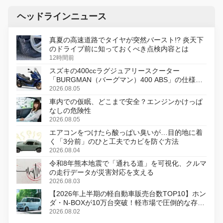
ヘッドラインニュース
真夏の高速道路でタイヤが突然バースト!? 炎天下
のドライブ前に知っておくべき点検内容とは
12時間前
スズキの400ccラグジュアリースクーター
「BURGMAN（バーグマン）400 ABS」の仕様を
変更し、8月18日に発売
2026.08.05
車内での仮眠、どこまで安全？エンジンかけっぱ
なしの危険性
2026.08.05
エアコンをつけたら酸っぱい臭いが…目的地に着
く「3分前」のひと工夫でカビを防ぐ方法
2026.08.04
令和8年熊本地震で「通れる道」を可視化、クルマ
の走行データが災害対応を支える
2026.08.03
【2026年上半期の軽自動車販売台数TOP10】ホン
ダ・N-BOXが10万台突破！軽市場で圧倒的な存在
感
2026.08.02