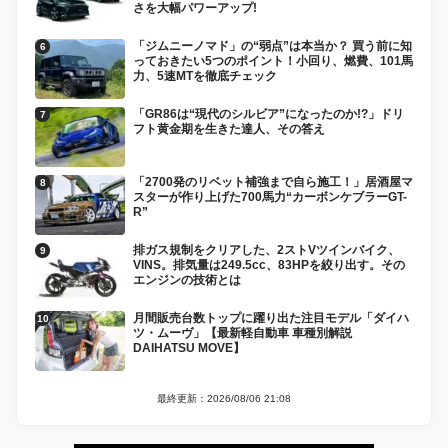
さを大幅パワーアップ!
「ジムニーノマド」の“弱点”は本当か？ 買う前に知
っておきたい5つのポイント！小回り、燃費、101馬
力、5速MTを徹底チェック
「GR86は“現代のシルビア”になったのか!?」ドリ
フト黄金期を生きた達人、その答え
「2700発のリベット補強まで自ら施工！」居酒屋マ
スターが作り上げた700馬力“カーボンケブラーGT-
R”
排ガス規制をクリアした、2ストVツインバイク、
VINS。排気量は249.5cc、83HPを絞り出す。その
エンジンの技術とは
月間販売台数トップに躍り出た注目モデル「ダイハ
ツ・ムーヴ」【最新軽自動車 車種別解説
DAIHATSU MOVE】
最終更新：2026/08/06 21:08