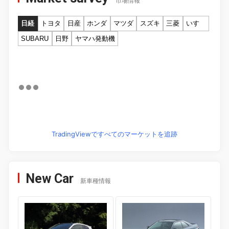
市場情報
日経
トヨタ
日産
ホンダ
マツダ
スズキ
三菱
いすゞ
SUBARU
日野
ヤマハ発動機
TradingViewですべてのマーケットを追跡
New Car
新車種情報